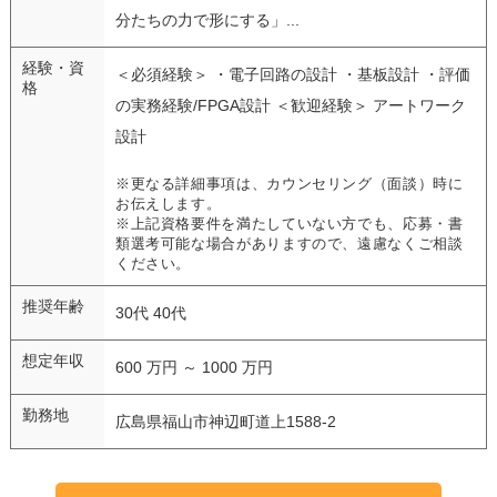
分たちの力で形にする」...
経験・資
＜必須経験＞ ・電子回路の設計 ・基板設計 ・評価
格
の実務経験/FPGA設計 ＜歓迎経験＞ アートワーク
設計
※更なる詳細事項は、カウンセリング（面談）時に
お伝えします。
※上記資格要件を満たしていない方でも、応募・書
類選考可能な場合がありますので、遠慮なくご相談
ください。
推奨年齢
30代 40代
想定年収
600 万円 ～ 1000 万円
勤務地
広島県福山市神辺町道上1588-2