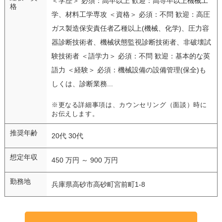
＜学歴＞ 必須：高卒以上 歓迎：高専卒以上機械工
格
学、材料工学専攻 ＜資格＞ 必須：不問 歓迎：高圧
ガス製造保安責任者乙種以上(機械、化学)、圧力容
器診断技術者、機械状態監視診断技術者、非破壊試
験技術者 ＜語学力＞ 必須：不問 歓迎：基本的な英
語力 ＜経験＞ 必須：機械設備の設備管理(保全)も
しくは、診断業務...
※更なる詳細事項は、カウンセリング（面談）時に
お伝えします。
推奨年齢
20代 30代
想定年収
450 万円 ～ 900 万円
勤務地
兵庫県高砂市高砂町宮前町1-8