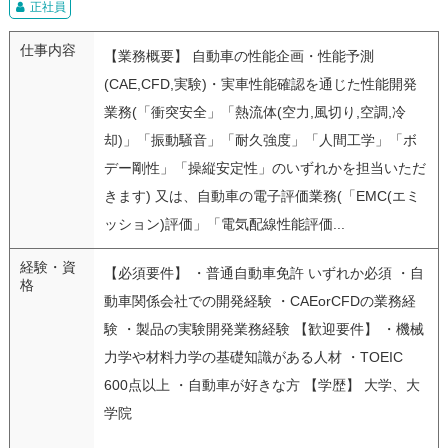
正社員
仕事内容
【業務概要】 自動車の性能企画・性能予測
(CAE,CFD,実験)・実車性能確認を通じた性能開発
業務(「衝突安全」「熱流体(空力,風切り,空調,冷
却)」「振動騒音」「耐久強度」「人間工学」「ボ
デー剛性」「操縦安定性」のいずれかを担当いただ
きます) 又は、自動車の電子評価業務(「EMC(エミ
ッション)評価」「電気配線性能評価...
経験・資
【必須要件】 ・普通自動車免許 いずれか必須 ・自
格
動車関係会社での開発経験 ・CAEorCFDの業務経
験 ・製品の実験開発業務経験 【歓迎要件】 ・機械
力学や材料力学の基礎知識がある人材 ・TOEIC
600点以上 ・自動車が好きな方 【学歴】 大学、大
学院