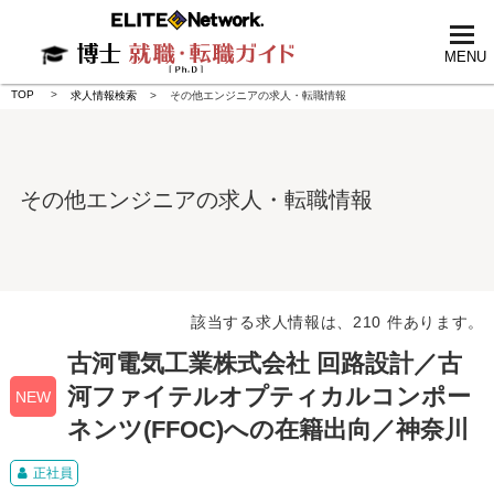
tog
nav
MENU
TOP
求人情報検索
その他エンジニアの求人・転職情報
その他エンジニアの求人・転職情報
該当する求人情報は、210 件あります。
古河電気工業株式会社 回路設計／古
河ファイテルオプティカルコンポー
NEW
ネンツ(FFOC)への在籍出向／神奈川
正社員