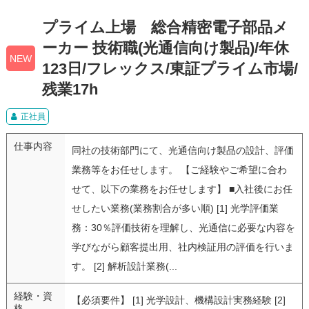
プライム上場 総合精密電子部品メ
ーカー 技術職(光通信向け製品)/年休
NEW
123日/フレックス/東証プライム市場/
残業17h
正社員
仕事内容
同社の技術部門にて、光通信向け製品の設計、評価
業務等をお任せします。 【ご経験やご希望に合わ
せて、以下の業務をお任せします】 ■入社後にお任
せしたい業務(業務割合が多い順) [1] 光学評価業
務：30％評価技術を理解し、光通信に必要な内容を
学びながら顧客提出用、社内検証用の評価を行いま
す。 [2] 解析設計業務(...
経験・資
【必須要件】 [1] 光学設計、機構設計実務経験 [2]
格