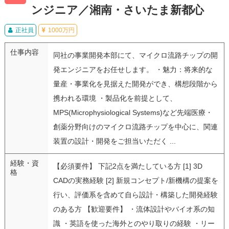
ンジニア／湘南・さいたま新都心
正社員
1000万円
仕事内容
同社の事業開発本部にて、マイクロ流路チップの開
発エンジニアをお任せします。 ・魅力：将来的な
量産・事業化を見据えた開発ができ、構想段階から
携われる環境 ・製品化を前提として、
MPS(Microphysiological Systems)など先端医療・
創薬分野向けのマイクロ流路チップを中心に、関連
装置の設計・開発をご担当いただく ...
経験・資
【必須要件】 下記2点を満たしている方 [1] 3D
格
CADの実務経験 [2] 新規コンセプト/新機構の提案を
行い、評価系を含めて自ら設計・構築した開発経験
のある方 【歓迎要件】 ・流体設計やバイオ系の知
識 ・英語を使った海外とのやり取りの経験 ・リー