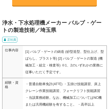
浄水・下水処理機メーカー バルブ・ゲー
トの製造技術／埼玉県
正社員
仕事内容
[1] バルブ・ゲートの鋳造 (砂型造型、型仕上げ、型
ばらし、ブラスト等) [2] バルブ・ゲートの製造 (機
械加工・組立・検査等) ※1、2のいずれかの業務に
従事いただく予定です。
経験・資
・普通自動車免許(AT可) ・玉掛け技能講習、床上
格
クレーン作業技能講習、フォークリフト技能講習
・当該業務経験。なお、機械加工についてはNC機
または汎用機経験を有すること。 ・高卒以上