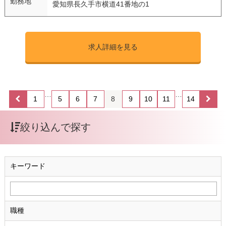
勤務地
愛知県長久手市横道41番地の1
求人詳細を見る
…
…
1
5
6
7
8
9
10
11
14
絞り込んで探す
キーワード
職種