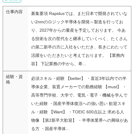
仕事内容
募集要項 Rapidusでは、まだ日本で開発されていな
い2nmのロジック半導体を開発～製造を行ってお
り、2027年からの量産を予定しております。 今あ
る技術を次の世代をと継承していくべく、たくさん
の第二新卒の方に入社をいただき、長きにわたって
活躍をいただきたいと考えております。 【業務内
容】 下記業務の中から、希...
経験・資
必須スキル・経験 【better】 ・直近3年以内での半
格
導体企業、装置メーカーでの勤務経験 【must】 ・
高等専門学校、大学で、電気・電子・機械を学んで
いた経験 ・国産半導体復活への強い思い 歓迎スキ
ル・経験 【Want】 ・TOEIC 600点以上 求める人
物像 【第2新卒大歓迎】 ・半導体業界への興味があ
る方 ・国産半導体...