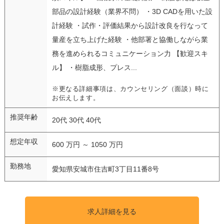
部品の設計経験（業界不問） ・3D CADを用いた設
計経験 ・試作・評価結果から設計改良を行なって
量産を立ち上げた経験 ・他部署と協働しながら業
務を進められるコミュニケーション力 【歓迎スキ
ル】 ・樹脂成形、プレス...
※更なる詳細事項は、カウンセリング（面談）時に
お伝えします。
推奨年齢
20代 30代 40代
想定年収
600 万円 ～ 1050 万円
勤務地
愛知県安城市住吉町3丁目11番8号
求人詳細を見る