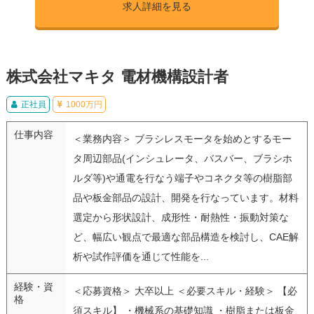
求人詳細を見る
株式会社マキタ 電材機構設計者
正社員
1000万円
仕事内容
＜業務内容＞ ブラシレスモータを始めとするモー
タ周辺部品(インシュレータ、バスバー、ブラシホ
ルダ等)や通電を行なう端子やコネクタ等の樹脂部
品や板金部品の設計、開発を行なっています。材料
選定から形状設計、成形性・耐熱性・振動対策な
ど、幅広い観点で最適な部品構造を検討し、CAE解
析や試作評価を通じて性能を...
経験・資
＜応募資格＞ 大卒以上 ＜必要スキル・経験＞ 【必
格
須スキル】 ・機械系の基礎知識 ・樹脂または板金