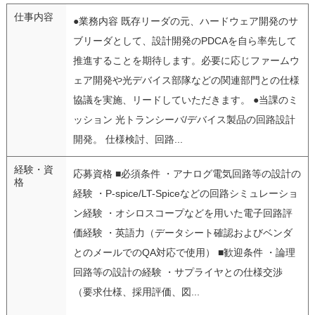
仕事内容
●業務内容 既存リーダの元、ハードウェア開発のサ
ブリーダとして、設計開発のPDCAを自ら率先して
推進することを期待します。必要に応じファームウ
ェア開発や光デバイス部隊などの関連部門との仕様
協議を実施、リードしていただきます。 ●当課のミ
ッション 光トランシーバ/デバイス製品の回路設計
開発。 仕様検討、回路...
経験・資
応募資格 ■必須条件 ・アナログ電気回路等の設計の
格
経験 ・P-spice/LT-Spiceなどの回路シミュレーショ
ン経験 ・オシロスコープなどを用いた電子回路評
価経験 ・英語力（データシート確認およびベンダ
とのメールでのQA対応で使用） ■歓迎条件 ・論理
回路等の設計の経験 ・サプライヤとの仕様交渉
（要求仕様、採用評価、図...