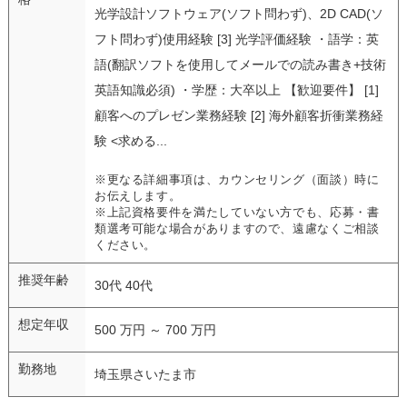
光学設計ソフトウェア(ソフト問わず)、2D CAD(ソ
フト問わず)使用経験 [3] 光学評価経験 ・語学：英
語(翻訳ソフトを使用してメールでの読み書き+技術
英語知識必須) ・学歴：大卒以上 【歓迎要件】 [1]
顧客へのプレゼン業務経験 [2] 海外顧客折衝業務経
験 <求める...
※更なる詳細事項は、カウンセリング（面談）時に
お伝えします。
※上記資格要件を満たしていない方でも、応募・書
類選考可能な場合がありますので、遠慮なくご相談
ください。
推奨年齢
30代 40代
想定年収
500 万円 ～ 700 万円
勤務地
埼玉県さいたま市