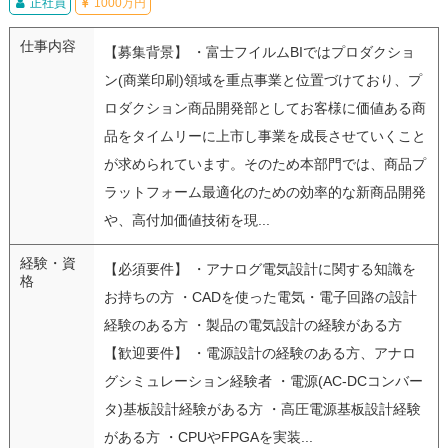
正社員
1000万円
仕事内容
【募集背景】 ・富士フイルムBIではプロダクショ
ン(商業印刷)領域を重点事業と位置づけており、プ
ロダクション商品開発部としてお客様に価値ある商
品をタイムリーに上市し事業を成長させていくこと
が求められています。そのため本部門では、商品プ
ラットフォーム最適化のための効率的な新商品開発
や、高付加価値技術を現...
経験・資
【必須要件】 ・アナログ電気設計に関する知識を
格
お持ちの方 ・CADを使った電気・電子回路の設計
経験のある方 ・製品の電気設計の経験がある方
【歓迎要件】 ・電源設計の経験のある方、アナロ
グシミュレーション経験者 ・電源(AC-DCコンバー
タ)基板設計経験がある方 ・高圧電源基板設計経験
がある方 ・CPUやFPGAを実装...