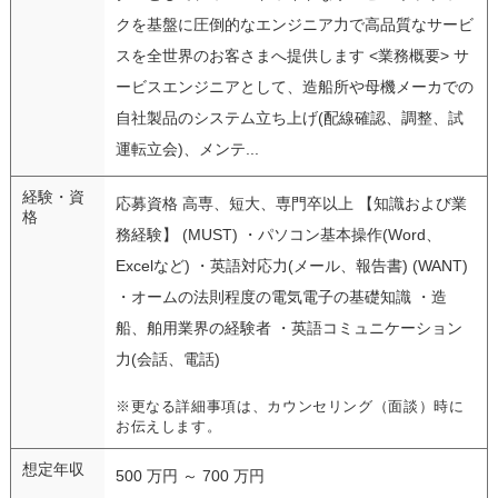
クを基盤に圧倒的なエンジニア力で高品質なサービ
スを全世界のお客さまへ提供します <業務概要> サ
ービスエンジニアとして、造船所や母機メーカでの
自社製品のシステム立ち上げ(配線確認、調整、試
運転立会)、メンテ...
経験・資
応募資格 高専、短大、専門卒以上 【知識および業
格
務経験】 (MUST) ・パソコン基本操作(Word、
Excelなど) ・英語対応力(メール、報告書) (WANT)
・オームの法則程度の電気電子の基礎知識 ・造
船、舶用業界の経験者 ・英語コミュニケーション
力(会話、電話)
※更なる詳細事項は、カウンセリング（面談）時に
お伝えします。
想定年収
500 万円 ～ 700 万円