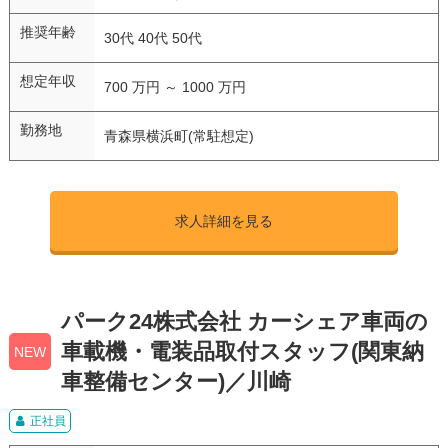
推奨年齢
30代 40代 50代
想定年収
700 万円 ～ 1000 万円
勤務地
青森県横浜町(常駐想定)
求人詳細を見る
パーク24株式会社 カーシェア車両の
車載機・電装品取付スタッフ(関東納
NEW
車整備センター)／川崎
正社員