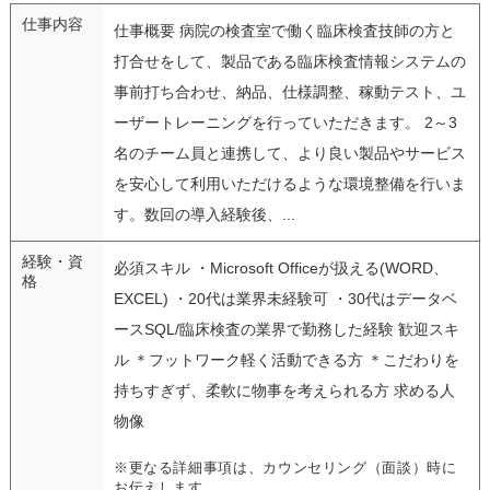
仕事内容
仕事概要 病院の検査室で働く臨床検査技師の方と
打合せをして、製品である臨床検査情報システムの
事前打ち合わせ、納品、仕様調整、稼動テスト、ユ
ーザートレーニングを行っていただきます。 2～3
名のチーム員と連携して、より良い製品やサービス
を安心して利用いただけるような環境整備を行いま
す。数回の導入経験後、...
経験・資
必須スキル ・Microsoft Officeが扱える(WORD、
格
EXCEL) ・20代は業界未経験可 ・30代はデータベ
ースSQL/臨床検査の業界で勤務した経験 歓迎スキ
ル ＊フットワーク軽く活動できる方 ＊こだわりを
持ちすぎず、柔軟に物事を考えられる方 求める人
物像
※更なる詳細事項は、カウンセリング（面談）時に
お伝えします。