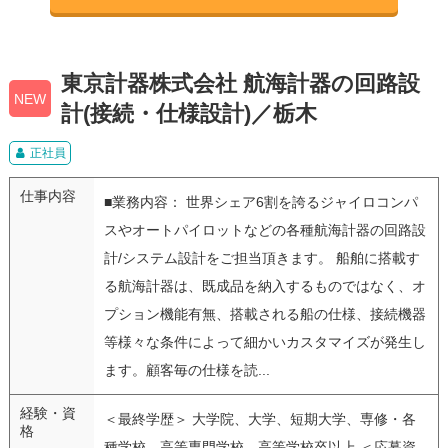
東京計器株式会社 航海計器の回路設
NEW
計(接続・仕様設計)／栃木
正社員
仕事内容
■業務内容： 世界シェア6割を誇るジャイロコンパ
スやオートパイロットなどの各種航海計器の回路設
計/システム設計をご担当頂きます。 船舶に搭載す
る航海計器は、既成品を納入するものではなく、オ
プション機能有無、搭載される船の仕様、接続機器
等様々な条件によって細かいカスタマイズが発生し
ます。顧客毎の仕様を読...
経験・資
＜最終学歴＞ 大学院、大学、短期大学、専修・各
格
種学校、高等専門学校、高等学校卒以上 ＜応募資