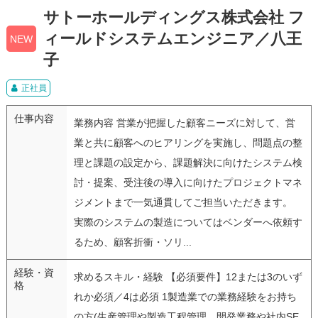
サトーホールディングス株式会社 フ
ィールドシステムエンジニア／八王
NEW
子
正社員
仕事内容
業務内容 営業が把握した顧客ニーズに対して、営
業と共に顧客へのヒアリングを実施し、問題点の整
理と課題の設定から、課題解決に向けたシステム検
討・提案、受注後の導入に向けたプロジェクトマネ
ジメントまで一気通貫してご担当いただきます。
実際のシステムの製造についてはベンダーへ依頼す
るため、顧客折衝・ソリ...
経験・資
求めるスキル・経験 【必須要件】12または3のいず
格
れか必須／4は必須 1製造業での業務経験をお持ち
の方(生産管理や製造工程管理、開発業務や社内SE