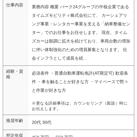
仕事内容
業務内容 概要 パーク24グループの中核企業である
タイムズモビリティ株式会社にて、 カーシェアリ
ング事業・レンタカー事業を支える「納車整備セン
ター」でのお仕事をお任せします。 現在、タイム
ズカーは順調に拡大を続けており、車両台数の増加
に伴い体制強化のための増員募集となります。 社
会インフラとして成長を続...
経験・資
必須条件 ・普通自動車運転免許(AT限定可) 歓迎条
格
件 ・車を触ることが好きな方 ・マイペースで黙々
と作業が好きな方
※更なる詳細事項は、カウンセリング（面談）時に
お伝えします。
推奨年齢
20代 30代
想定年収