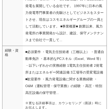
発電を展開している会社です。 1997年に日本の風
力発電専門事業者の先駆けとしてビジネスをスター
トさせ、現在はコスモエネルギーグループの一員と
して活動しています。 ■事業概要■ 創業以来、風力
発電所の事業開発から設計、建設、保守メンテナン
スまで自社で一貫して...
経験・資
■必須要件 ・電気主任技術者（三種以上） ・普通自
格
動車免許 ・基本的なPCスキル（Excel、Word 等）
・以下いずれかの実務経験 1電気主任技術者 2発電
所またはエネルギー関連設備 3工場等の受変電設備
■歓迎要件 ・風力発電設備に関する業務経験 ・
O&M（運転管理・保守業務）の経験 ・高圧・特別
高圧設備の保守管理...
※更なる詳細事項は、カウンセリング（面談）時に
お伝えします。