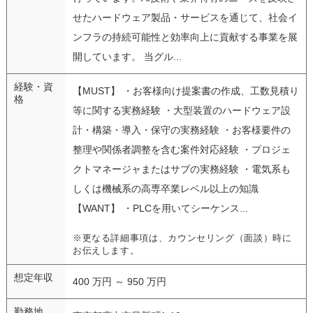
せたハードウェア製品・サービスを通じて、社会イ
ンフラの持続可能性と効率向上に貢献する事業を展
開しています。 当グル...
経験・資
【MUST】 ・お客様向け提案書の作成、工数見積り
格
等に関する実務経験 ・大型装置のハードウェア設
計・構築・導入・保守の実務経験 ・お客様要件の
整理や関係者調整を含む案件対応経験 ・プロジェ
クトマネージャまたはサブの実務経験 ・電気系も
しくは機械系の高専卒業レベル以上の知識
【WANT】 ・PLCを用いてシーケンス...
※更なる詳細事項は、カウンセリング（面談）時に
お伝えします。
想定年収
400 万円 ～ 950 万円
勤務地