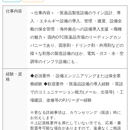
仕事内容
＜仕事内容＞ ・医薬品製造設備のライン設計、導
入 ・エネルギー設備の導入、管理 ・建屋、設備全
般の保全管理 ・海外拠点への設備導入支援 ＜職種
の魅力＞ 国内OTC医薬品市場のリーディングカン
パニーであり、固形剤・ドリンク剤・外用剤などの
様々な剤形の製造設備のほか、電気・ガス・水・空
調等のインフラ設備にも...
経験・資
◆必須要件 ・設備エンジニアリングまたは保全業
格
務経験 ◆歓迎要件 ・医薬品設備の導入経験 ・英語
でのコミュニケーション能力(メール、出張等) ・工
場建設、改修等のPJリーダー経験
※更なる詳細事項は、カウンセリング（面談）時に
お伝えします。
※上記資格要件を満たしていない方でも、応募・書
類選考可能な場合がありますので、遠慮なくご相談