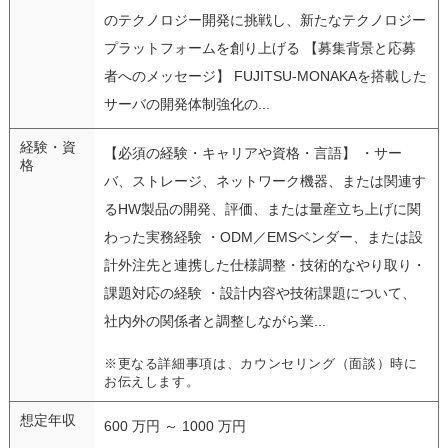
のテクノロジー開発に挑戦し、新たなテクノロジー
プラットフォームを創り上げる 【募集背景と応募
者へのメッセージ】 FUJITSU-MONAKAを搭載した
サーバの開発体制強化の...
経験・資
【必須の経験・キャリアや資格・言語】 ・サー
格
バ、ストレージ、ネットワーク機器、または関連す
るHW製品の開発、評価、または量産立ち上げに関
わった実務経験 ・ODM／EMSベンダー、または設
計外注先と連携した仕様調整・技術的なやり取り・
課題対応の経験 ・設計内容や技術課題について、
社内外の関係者と調整しながら業...
※更なる詳細事項は、カウンセリング（面談）時に
お伝えします。
想定年収
600 万円 ～ 1000 万円