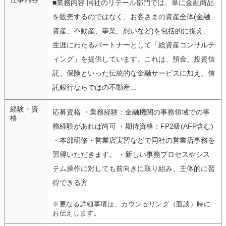
■業務内容 同社のリテール部門では、単に金融商品
を販売するのではなく、お客さまの資産全体(金融
資産、不動産、事業、想いなど)を包括的に捉え、
生涯にわたるパートナーとして「総資産コンサルテ
ィング」を提供しています。これは、預金、投資信
託、保険といった伝統的な金融サービスに加え、信
託銀行ならではの不動産...
経験・資
応募資格 ・業務経験：金融機関の事務領域での事
格
務経験があれば尚可 ・期待資格：FP2級(AFP含む)
・本部研修・営業店実習などで同社の営業店事務を
習得いただきます。 ・新しい事務プロセスやシス
テム操作に対しても前向きに取り組み、主体的に習
得できる方
※更なる詳細事項は、カウンセリング（面談）時に
お伝えします。