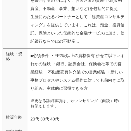
を販売するのではなく、お客さまの資産全体(金融
資産、不動産、事業、想いなど)を包括的に捉え、
生涯にわたるパートナーとして「総資産コンサルテ
ィング」を提供しています。これは、預金、投資信
託、保険といった伝統的な金融サービスに加え、信
託銀行ならではの不動産...
経験・資
■必須条件 ・FP2級以上の資格保有 併せて以下いず
格
れかの経験 ・銀行、証券会社、保険会社等での営
業経験 ・不動産売買仲介業での営業経験 ・新しい
事務プロセスやシステム操作に対しても前向きに取
り組み、主体的に習得できる方
※更なる詳細事項は、カウンセリング（面談）時に
お伝えします。
推奨年齢
20代 30代 40代