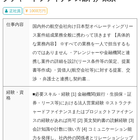
正社員
1000万円
仕事内容
国内外の航空会社向け日本型オペレーティングリー
ス案件組成業務全般に携わって頂きます 【具体的
な業務内容】 ※すべての業務を一人で担当するも
のではありません ・アレンジャーや金融機関と連
携し案件の詳細を設計(リース条件等の策定、提案
書等作成) ・賃借人(航空会社等)に対する提案、交
渉 ・弁護士と連携し契約書...
経験・資
■必要スキル・経験 [1] 金融機関(銀行・生損保・証
格
券・リース等)における法人営業経験 ※ストラクチ
ャードファイナンスまたはプロジェクトファイナン
スの経験があれば尚可 [2] 英文契約書の読解経験 [3]
会計知識や計数に強い方 [4] コミュニケーション能
力を発揮し、社内外の関係者とリレーションシップ