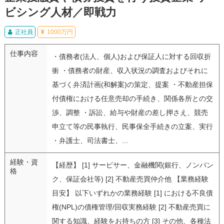
ビシング人材／即戦力
正社員
1000万円
仕事内容
・債務者(法人、個人)および保証人に対する回収折
衝 ・債務者の財産、収入状況の調査およびそれに
基づく弁済計画(和解案)の策定、提案 ・不動産担保
付債権における任意売却の手続き、関係各所との交
渉、調整 ・訴訟、給与や財産の差し押さえ、競売
申立て等の民事執行、民事保全手続きの立案、実行
・弁護士、司法書士、...
経験・資
【経歴】 [1] サービサー、金融機関(銀行、ノンバン
格
ク、保証会社等) [2] 不動産売買仲介他 【業務経験
目安】 以下いずれかの業務経験 [1] における不良債
権(NPL)の債権管理/回収実務経験 [2] 不動産売買に
関する知識、経験をお持ちの方 [3] その他、各種法