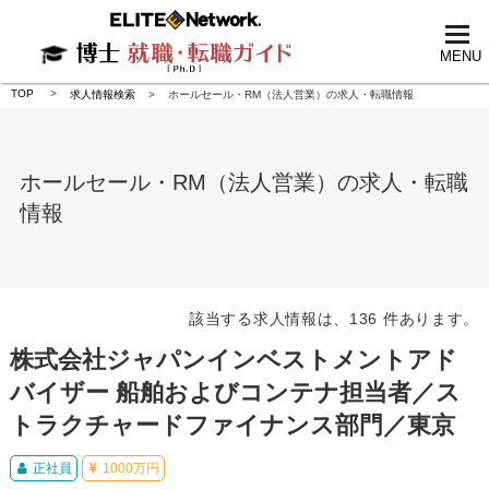
tog
nav
MENU
TOP
求人情報検索
ホールセール・RM（法人営業）の求人・転職情報
ホールセール・RM（法人営業）の求人・転職
情報
該当する求人情報は、136 件あります。
株式会社ジャパンインベストメントアド
バイザー 船舶およびコンテナ担当者／ス
トラクチャードファイナンス部門／東京
正社員
1000万円