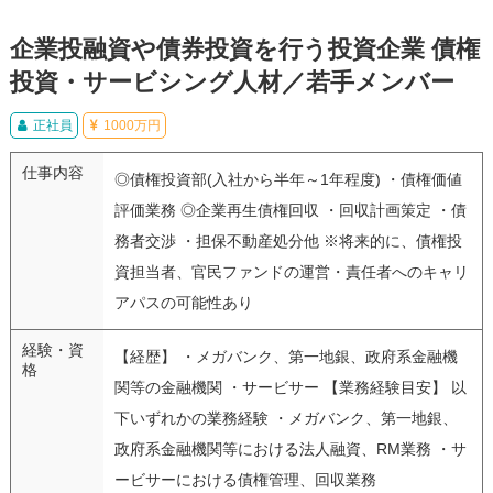
企業投融資や債券投資を行う投資企業 債権
投資・サービシング人材／若手メンバー
正社員
1000万円
仕事内容
◎債権投資部(入社から半年～1年程度) ・債権価値
評価業務 ◎企業再生債権回収 ・回収計画策定 ・債
務者交渉 ・担保不動産処分他 ※将来的に、債権投
資担当者、官民ファンドの運営・責任者へのキャリ
アパスの可能性あり
経験・資
【経歴】 ・メガバンク、第一地銀、政府系金融機
格
関等の金融機関 ・サービサー 【業務経験目安】 以
下いずれかの業務経験 ・メガバンク、第一地銀、
政府系金融機関等における法人融資、RM業務 ・サ
ービサーにおける債権管理、回収業務