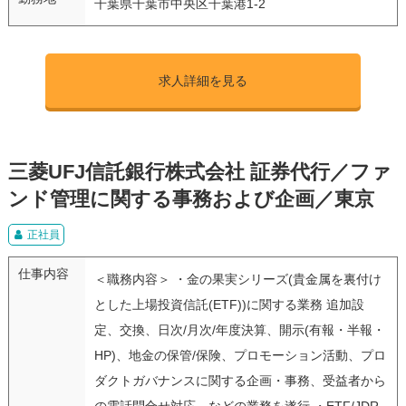
千葉県千葉市中央区千葉港1-2
求人詳細を見る
三菱UFJ信託銀行株式会社 証券代行／ファ
ンド管理に関する事務および企画／東京
正社員
仕事内容
＜職務内容＞ ・金の果実シリーズ(貴金属を裏付け
とした上場投資信託(ETF))に関する業務 追加設
定、交換、日次/月次/年度決算、開示(有報・半報・
HP)、地金の保管/保険、プロモーション活動、プロ
ダクトガバナンスに関する企画・事務、受益者から
の電話問合せ対応、などの業務を遂行 ・ETF/JDR