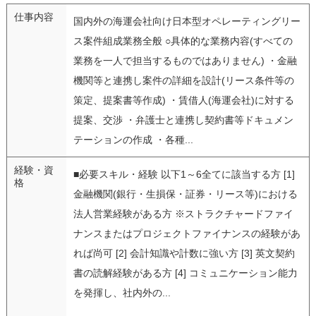
仕事内容
国内外の海運会社向け日本型オペレーティングリー
ス案件組成業務全般 ○具体的な業務内容(すべての
業務を一人で担当するものではありません) ・金融
機関等と連携し案件の詳細を設計(リース条件等の
策定、提案書等作成) ・賃借人(海運会社)に対する
提案、交渉 ・弁護士と連携し契約書等ドキュメン
テーションの作成 ・各種...
経験・資
■必要スキル・経験 以下1～6全てに該当する方 [1]
格
金融機関(銀行・生損保・証券・リース等)における
法人営業経験がある方 ※ストラクチャードファイ
ナンスまたはプロジェクトファイナンスの経験があ
れば尚可 [2] 会計知識や計数に強い方 [3] 英文契約
書の読解経験がある方 [4] コミュニケーション能力
を発揮し、社内外の...