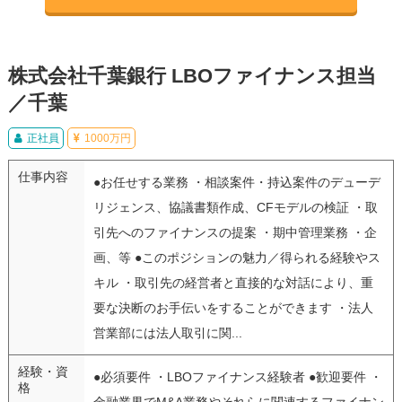
株式会社千葉銀行 LBOファイナンス担当
／千葉
正社員
1000万円
仕事内容
●お任せする業務 ・相談案件・持込案件のデューデ
リジェンス、協議書類作成、CFモデルの検証 ・取
引先へのファイナンスの提案 ・期中管理業務 ・企
画、等 ●このポジションの魅力／得られる経験やス
キル ・取引先の経営者と直接的な対話により、重
要な決断のお手伝いをすることができます ・法人
営業部には法人取引に関...
経験・資
●必須要件 ・LBOファイナンス経験者 ●歓迎要件 ・
格
金融業界でM&A業務やそれらに関連するファイナン