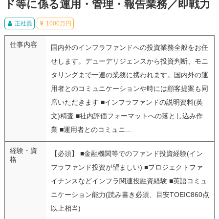
ド等に係る運用・管理・報告業務／即戦力
正社員
1000万円
仕事内容
国内外のインフラファンドへの投資業務全般をお任
せします。デューデリジェンスから投資判断、モニ
タリングまで一連の業務に携われます。国内外の運
用者とのコミュニケーションや時には顧客提案も同
席いただきます ■インフラファンドの説明資料(英
文)精査 ■社内評価フォーマットへの落とし込み作
業 ■運用者とのコミュニ...
経験・資
【必須】 ■金融機関等でのファンド投資経験(イン
格
フラファンド投資が望ましい) ■プロジェクトファ
イナンスなどインフラ関連投融資経験 ■英語コミュ
ニケーション能力(読み書き必須、目安TOEIC860点
以上相当)