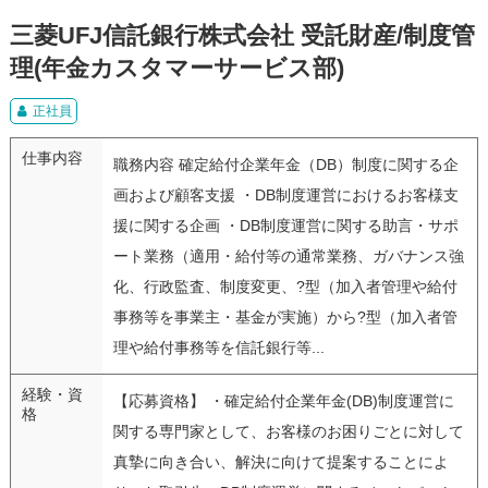
三菱UFJ信託銀行株式会社 受託財産/制度管
理(年金カスタマーサービス部)
正社員
仕事内容
職務内容 確定給付企業年金（DB）制度に関する企
画および顧客支援 ・DB制度運営におけるお客様支
援に関する企画 ・DB制度運営に関する助言・サポ
ート業務（適用・給付等の通常業務、ガバナンス強
化、行政監査、制度変更、?型（加入者管理や給付
事務等を事業主・基金が実施）から?型（加入者管
理や給付事務等を信託銀行等...
経験・資
【応募資格】 ・確定給付企業年金(DB)制度運営に
格
関する専門家として、お客様のお困りごとに対して
真摯に向き合い、解決に向けて提案することによ