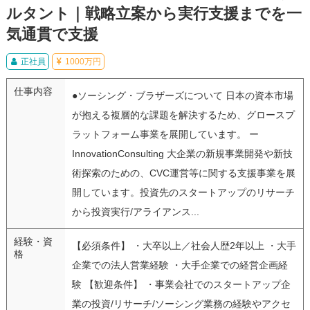
ルタント｜戦略立案から実行支援までを一
気通貫で支援
正社員
1000万円
仕事内容
●ソーシング・ブラザーズについて 日本の資本市場
が抱える複層的な課題を解決するため、グロースプ
ラットフォーム事業を展開しています。 ー
InnovationConsulting 大企業の新規事業開発や新技
術探索のための、CVC運営等に関する支援事業を展
開しています。投資先のスタートアップのリサーチ
から投資実行/アライアンス...
経験・資
【必須条件】 ・大卒以上／社会人歴2年以上 ・大手
格
企業での法人営業経験 ・大手企業での経営企画経
験 【歓迎条件】 ・事業会社でのスタートアップ企
業の投資/リサーチ/ソーシング業務の経験やアクセ