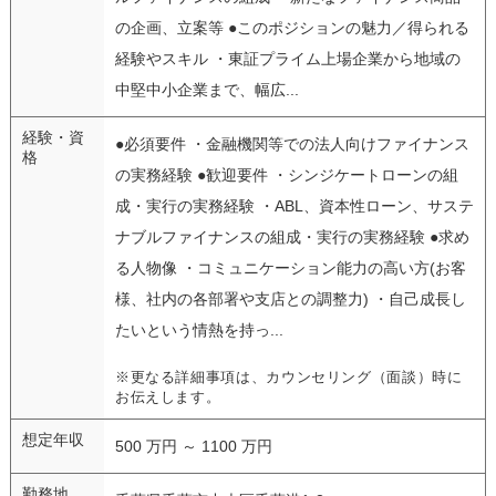
の企画、立案等 ●このポジションの魅力／得られる
経験やスキル ・東証プライム上場企業から地域の
中堅中小企業まで、幅広...
経験・資
●必須要件 ・金融機関等での法人向けファイナンス
格
の実務経験 ●歓迎要件 ・シンジケートローンの組
成・実行の実務経験 ・ABL、資本性ローン、サステ
ナブルファイナンスの組成・実行の実務経験 ●求め
る人物像 ・コミュニケーション能力の高い方(お客
様、社内の各部署や支店との調整力) ・自己成長し
たいという情熱を持っ...
※更なる詳細事項は、カウンセリング（面談）時に
お伝えします。
想定年収
500 万円 ～ 1100 万円
勤務地