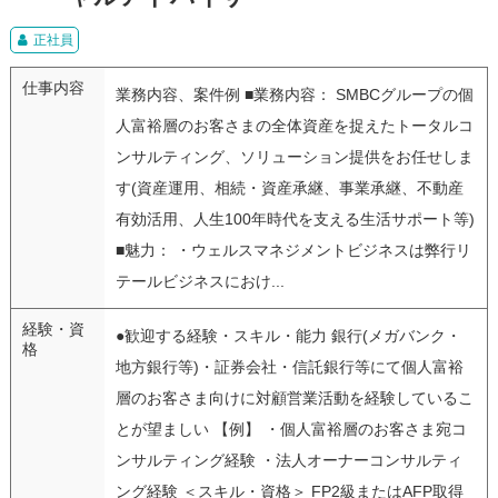
正社員
仕事内容
業務内容、案件例 ■業務内容： SMBCグループの個
人富裕層のお客さまの全体資産を捉えたトータルコ
ンサルティング、ソリューション提供をお任せしま
す(資産運用、相続・資産承継、事業承継、不動産
有効活用、人生100年時代を支える生活サポート等)
■魅力： ・ウェルスマネジメントビジネスは弊行リ
テールビジネスにおけ...
経験・資
●歓迎する経験・スキル・能力 銀行(メガバンク・
格
地方銀行等)・証券会社・信託銀行等にて個人富裕
層のお客さま向けに対顧営業活動を経験しているこ
とが望ましい 【例】 ・個人富裕層のお客さま宛コ
ンサルティング経験 ・法人オーナーコンサルティ
ング経験 ＜スキル・資格＞ FP2級またはAFP取得