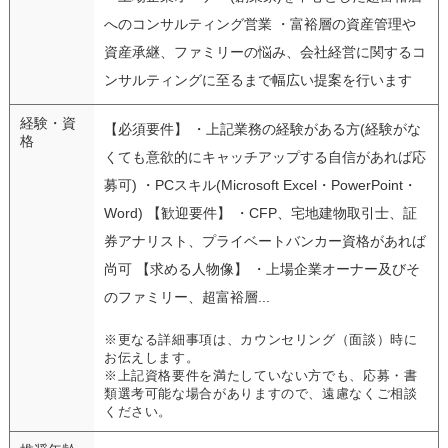
へのコンサルティング営業 ・富裕層の資産管理や
資産承継、ファミリーの悩み、会社経営に関するコ
ンサルティングに至るまで幅広い提案を行います
経験・資
【必須要件】 ・上記業務の経験がある方(経験がな
格
くても意欲的にキャッチアップする自信があれば応
募可) ・PCスキル(Microsoft Excel・PowerPoint・
Word) 【歓迎要件】 ・CFP、宅地建物取引士、証
券アナリスト、プライベートバンカー資格があれば
尚可 【求める人物像】 ・上場企業オーナー及びそ
のファミリー、超富裕層...
※更なる詳細事項は、カウンセリング（面談）時に
お伝えします。
※上記資格要件を満たしていない方でも、応募・書
類選考可能な場合がありますので、遠慮なくご相談
ください。