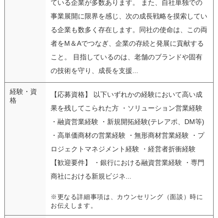
ている企業が多数あります。 また、自社単独での
事業展開に限界を感じ、次の成長戦略を摸索してい
る企業も数多く存在します。同社の使命は、この両
者をM＆Aでつなぎ、企業の存続と発展に貢献する
こと。 目指しているのは、老舗のブランドや固有
の技術を守り、成長を支援...
経験・資
【応募資格】 以下いずれかの経験において高い成
格
果を残してこられた方 ・ソリューション営業経験
・融資営業経験 ・新規開拓経験(テレアポ、DM等)
・高単価商材の営業経験 ・無形商材営業経験 ・プ
ロジェクトマネジメント経験 ・経営者折衝経験
【歓迎要件】 ・銀行における融資営業経験 ・専門
商社における新規ビジネ...
※更なる詳細事項は、カウンセリング（面談）時に
お伝えします。