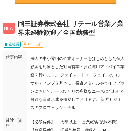
岡三証券株式会社 リテール営業／業
NEW
界未経験歓迎／全国勤務型
正社員
1000万円
仕事内容
法人の中小零細の企業オーナーをはじめとした個人
顧客を対象とした対面営業・資産運用アドバイス業
務を行います。 フェイス・トゥ・フェイスのコン
サルティングを基本に、投資スタイルやライフプラ
ンにおいて、一人ひとりの多様なニーズに合わせた
最適な資産形成を提案しております。 証券ビジネ
スのプロフェッショナル...
経験・資
【必須要件】 ・大卒以上 ・営業経験(業界不問)
格
【歓迎要件】 ・証券外務員一種保有 ・AFP、