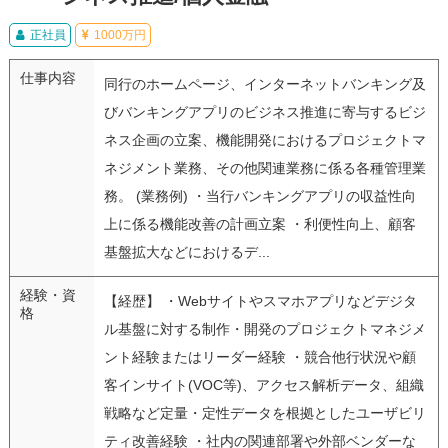
正社員
1000万円
仕事内容
同行のホームページ、インターネットバンキング及
びバンキングアプリのビジネス推進に寄与するビジ
ネス企画の立案、機能開発におけるプロジェクトマ
ネジメント業務、その他関連業務に係る各種管理業
務。 (業務例) ・当行バンキングアプリの収益性向
上に係る機能改善の計画立案 ・利便性向上、顧客
基盤拡大などにおけるデ...
経験・資
【経歴】 ・Webサイトやスマホアプリなどデジタ
格
ル基盤に対する制作・開発のプロジェクトマネジメ
ント経験またはリーダー経験 ・競合他行状況や顧
客インサイト(VOC等)、アクセス解析データ、組織
戦略など定量・定性データを根拠としたユーザビリ
ティ改善経験 ・社内の関連部署や外部ベンダーな