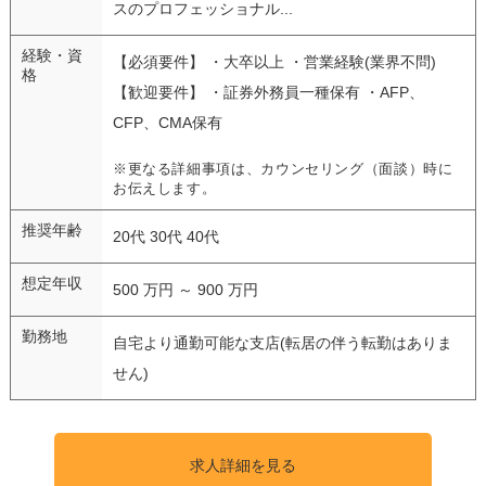
スのプロフェッショナル...
経験・資
【必須要件】 ・大卒以上 ・営業経験(業界不問)
格
【歓迎要件】 ・証券外務員一種保有 ・AFP、
CFP、CMA保有
※更なる詳細事項は、カウンセリング（面談）時に
お伝えします。
推奨年齢
20代 30代 40代
想定年収
500 万円 ～ 900 万円
勤務地
自宅より通勤可能な支店(転居の伴う転勤はありま
せん)
求人詳細を見る