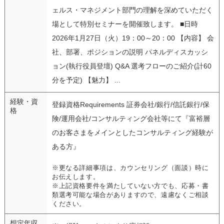
ェルス・マネジメント部門の理解を深めていただく
場として特別セミナーを開催致します。 ■日時
2026年1月27日（火）19：00～20：00 【内容】 会
社、部署、ポジションの説明 パネルディスカッシ
ョン(執行役員登壇) Q&A 選考フローのご紹介(計60
分を予定) 【魅力】 ...
経験・資
登録資格Requirements 証券会社/銀行/信託銀行/保
格
険/運用会社/コンサルティング会社等にて『富裕層
のお客さまをメインとしたコンサルティング経験が
ある方』
※更なる詳細事項は、カウンセリング（面談）時に
お伝えします。
※上記資格要件を満たしていない方でも、応募・書
類選考可能な場合がありますので、遠慮なくご相談
ください。
想定年収