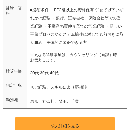
経験・資
■必須条件 ・FP2級以上の資格保有 併せて以下いず
格
れかの経験 ・銀行、証券会社、保険会社等での営
業経験 ・不動産売買仲介業での営業経験 ・新しい
事務プロセスやシステム操作に対しても前向きに取
り組み、主体的に習得できる方
※更なる詳細事項は、カウンセリング（面談）時に
お伝えします。
推奨年齢
20代 30代 40代
想定年収
※ご経験、スキルにより応相談
勤務地
東京、神奈川、埼玉、千葉
求人詳細を見る