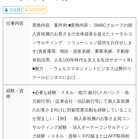
正社員
1000万円
仕事内容
業務内容、案件例 ■業務内容： SMBCグループの個
人富裕層のお客さまの全体資産を捉えたトータルコ
ンサルティング、ソリューション提供をお任せしま
す(資産運用、相続・資産承継、事業承継、不動産
有効活用、人生100年時代を支える生活サポート等)
■魅力： ・ウェルスマネジメントビジネスは弊行リ
テールビジネスにおけ...
経験・資
●必要な経験・スキル・能力 銀行(メガバンク・地
格
方銀行等)・証券会社・信託銀行等にて個人富裕層
のお客さま向けに対顧営業活動を経験していること
が望ましい 【例】 ・個人富裕層のお客さま宛コン
サルティング経験 ・法人オーナーコンサルティン
グ経験 ＜スキル・資格＞ FP2級またはAFP取得程