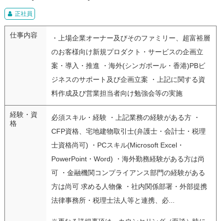
正社員
仕事内容
・上場企業オーナー及びそのファミリー、超富裕層
のお客様向け新規プロダクト・サービスの企画立
案・導入・推進 ・海外(シンガポール・香港)PBビ
ジネスのサポート及び企画立案 ・上記に関する資
料作成及び営業担当者向け勉強会等の実施
経験・資
必須スキル・経験 ・上記業務の経験がある方 ・
格
CFP資格、宅地建物取引士(弁護士・会計士・税理
士資格尚可) ・PCスキル(Microsoft Excel・
PowerPoint・Word) ・海外勤務経験がある方は尚
可 ・金融機関コンプライアンス部門の経験がある
方は尚可 求める人物像 ・社内関係部署・外部提携
法律事務所・税理士法人等と連携、必...