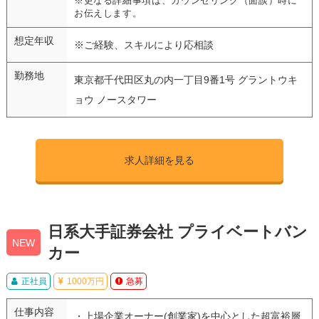
※更なる詳細事項は、カウンセリング（面談）時に
お伝えします。
想定年収
※ご経験、スキルにより応相談
勤務地
東京都千代田区丸の内一丁目9番1号 グラントウキ
ョウ ノースタワー
求人詳細を見る
日系大手証券会社 プライベートバン
NEW
カー
正社員
1000万円
急募
仕事内容
・上場企業オーナー(創業家)を中心とした超富裕層