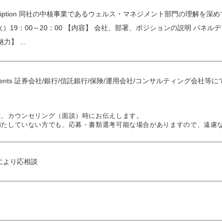
escription 同社の中核事業であるウェルス・マネジメント部門の理解
（火）19：00～20：00 【内容】 会社、部署、ポジションの説明 パネル
力】 ...
rements 証券会社/銀行/信託銀行/保険/運用会社/コンサルティング
は、カウンセリング（面談）時にお伝えします。
満たしていない方でも、応募・書類選考可能な場合がありますので、遠慮
により応相談