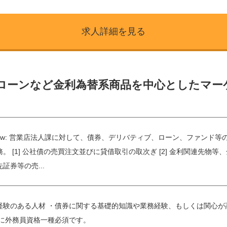
求人詳細を見る
、ローンなど金利為替系商品を中心としたマー
 Overview: 営業店法人課に対して、債券、デリバティブ、ローン、フ
。 [1] 公社債の売買注文並びに貸借取引の取次ぎ [2] 金利関連先
証券等の売...
経験のある人材 ・債券に関する基礎的知識や業務経験、もしくは関心が
時に外務員資格一種必須です。