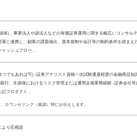
生損保)、事業法人や諸法人などの有価証券運用に関する幅広いコンサル
部署と連携し、顧客の課題抽出、資本規制や会計等の制約条件を踏まえ
ャッシュフロー...
験(1つでもあれば可) -証券アナリスト資格一次試験通過程度の金融商品
-銀行、生損保におけるリスク管理または運用企画業務経験 -証券会社等
記プロダクト...
は、カウンセリング（面談）時にお伝えします。
により応相談