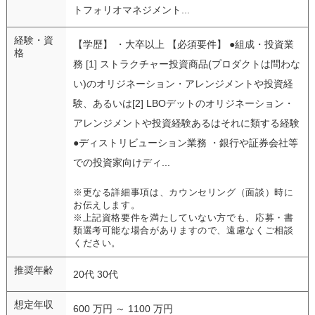
トフォリオマネジメント...
経験・資
【学歴】 ・大卒以上 【必須要件】 ●組成・投資業
格
務 [1] ストラクチャー投資商品(プロダクトは問わな
い)のオリジネーション・アレンジメントや投資経
験、あるいは[2] LBOデットのオリジネーション・
アレンジメントや投資経験あるはそれに類する経験
●ディストリビューション業務 ・銀行や証券会社等
での投資家向けディ...
※更なる詳細事項は、カウンセリング（面談）時に
お伝えします。
※上記資格要件を満たしていない方でも、応募・書
類選考可能な場合がありますので、遠慮なくご相談
ください。
推奨年齢
20代 30代
想定年収
600 万円 ～ 1100 万円