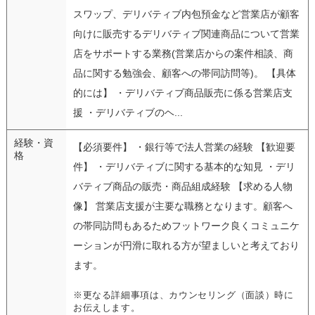
スワップ、デリバティブ内包預金など営業店が顧客
向けに販売するデリバティブ関連商品について営業
店をサポートする業務(営業店からの案件相談、商
品に関する勉強会、顧客への帯同訪問等)。 【具体
的には】 ・デリバティブ商品販売に係る営業店支
援 ・デリバティブのヘ...
経験・資
【必須要件】 ・銀行等で法人営業の経験 【歓迎要
格
件】 ・デリバティブに関する基本的な知見 ・デリ
バティブ商品の販売・商品組成経験 【求める人物
像】 営業店支援が主要な職務となります。顧客へ
の帯同訪問もあるためフットワーク良くコミュニケ
ーションが円滑に取れる方が望ましいと考えており
ます。
※更なる詳細事項は、カウンセリング（面談）時に
お伝えします。