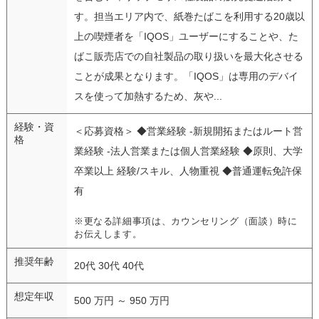
す。担当エリア内で、紙巻たばこを利用する20歳以
上の喫煙者を「IQOS」ユーザーにすることや、た
ばこ販売店での自社製品の取り扱いを最大化させる
ことが成果となります。「IQOS」は専用のデバイ
スを使って加熱するため、灰や...
経験・資
＜応募資格＞ ◆営業経験 -新規開拓またはルート営
格
業経験 -法人営業または個人営業経験 ◆原則、大学
卒業以上 経験/スキル、人物重視 ◆普通運転免許保
有
※更なる詳細事項は、カウンセリング（面談）時に
お伝えします。
推奨年齢
20代 30代 40代
想定年収
500 万円 ～ 950 万円