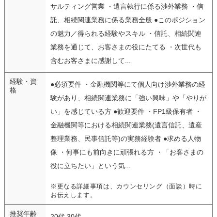
サルティング営業 ・遺言執行に係る渉外業務 ・信
託、相続関連業務に係る業務全般 ●このポジション
の魅力／得られる経験やスキル ・信託、相続関連
業務を通じて、お客さまの役にたてる ・次世代も
含むお客さまに感謝して...
経験・資
●必須要件 ・金融機関等にて個人向け渉外業務の経
格
験があり、相続関連業務に「強い興味」や「やりが
い」を感じている方 ●歓迎要件 ・FP1級保有者 ・
金融機関等における相続関連業務(遺言信託、遺産
整理業務、民事信託等)の実務経験者 ●求める人物
像 ・何事にも前向きに頑張れる方 ・「お客さまの
役に立ちたい」という気...
※更なる詳細事項は、カウンセリング（面談）時に
お伝えします。
推奨年齢
20代 30代