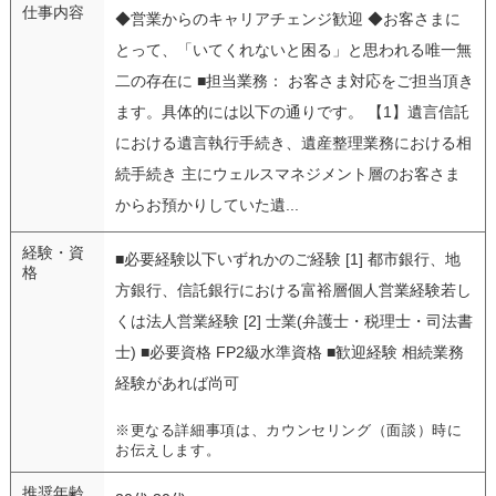
仕事内容
◆営業からのキャリアチェンジ歓迎 ◆お客さまに
とって、「いてくれないと困る」と思われる唯一無
二の存在に ■担当業務： お客さま対応をご担当頂き
ます。具体的には以下の通りです。 【1】遺言信託
における遺言執行手続き、遺産整理業務における相
続手続き 主にウェルスマネジメント層のお客さま
からお預かりしていた遺...
経験・資
■必要経験以下いずれかのご経験 [1] 都市銀行、地
格
方銀行、信託銀行における富裕層個人営業経験若し
くは法人営業経験 [2] 士業(弁護士・税理士・司法書
士) ■必要資格 FP2級水準資格 ■歓迎経験 相続業務
経験があれば尚可
※更なる詳細事項は、カウンセリング（面談）時に
お伝えします。
推奨年齢