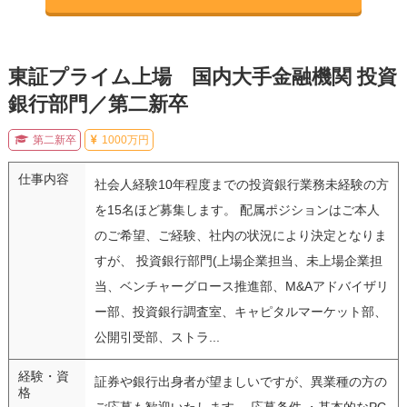
東証プライム上場 国内大手金融機関 投資
銀行部門／第二新卒
第二新卒
1000万円
仕事内容
社会人経験10年程度までの投資銀行業務未経験の方
を15名ほど募集します。 配属ポジションはご本人
のご希望、ご経験、社内の状況により決定となりま
すが、 投資銀行部門(上場企業担当、未上場企業担
当、ベンチャーグロース推進部、M&Aアドバイザリ
ー部、投資銀行調査室、キャピタルマーケット部、
公開引受部、ストラ...
経験・資
証券や銀行出身者が望ましいですが、異業種の方の
格
ご応募も歓迎いたします。 応募条件 ・基本的なPC