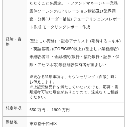
ただくことを想定。 ・ファンドマネージャー業務
案件ソーシング/GPリレーション構築及び業界調
査・分析(リーダー補佐) デューデリジェンスレポー
ト作成 モニタリングレポート作成
経験・資
(望ましい資格) ・証券アナリスト (期待するスキル)
格
・英語基礎力(TOEIC650以上) (望ましい業務経験)
未経験者可 ・金融機関(銀行・信託銀行・証券・保
険・アセマネ等)勤務経験保有者が望ましい
※更なる詳細事項は、カウンセリング（面談）時に
お伝えします。
※上記資格要件を満たしていない方でも、応募・書
類選考可能な場合がありますので、遠慮なくご相談
ください。
想定年収
650 万円 ～ 1900 万円
勤務地
東京都千代田区