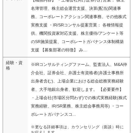
名簿管理、株主総会運営支援、決算(配当)関連事
務、コーポレートアクション関連事務、その他株式
実務支援 ・IR/SRコンサル提案営業： 各種情報提
供、機関投資家対応支援、株主優待/アンケート等
のSR施策提案、コーポレートガバナンス体制構築
支援 【募集部署の特徴】 み...
経験・資
※IRコンサルティングファーム、監査法人、M&A仲
格
介会社、証券会社、弁護士有資格者(弁護士事務所
出身者含む)、上場企業における総会総務実務経験
者、大手地銀出身者、歓迎します。 【必要要件】
・上場会社(市場区分問わず)での株式実務経験(株式
実務経験、IR/SR業務、株主総会事務局等) ・コー
ポレートガバナンスコ...
※更なる詳細事項は、カウンセリング（面談）時に
お伝えします。