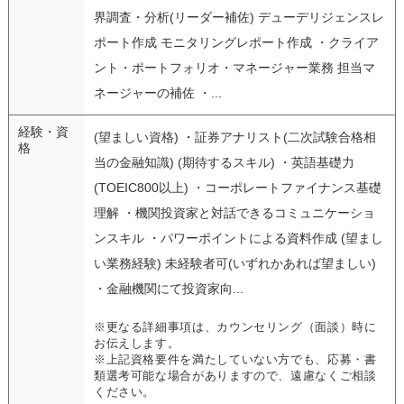
界調査・分析(リーダー補佐) デューデリジェンスレ
ポート作成 モニタリングレポート作成 ・クライア
ント・ポートフォリオ・マネージャー業務 担当マ
ネージャーの補佐 ・...
経験・資
(望ましい資格) ・証券アナリスト(二次試験合格相
格
当の金融知識) (期待するスキル) ・英語基礎力
(TOEIC800以上) ・コーポレートファイナンス基礎
理解 ・機関投資家と対話できるコミュニケーショ
ンスキル ・パワーポイントによる資料作成 (望まし
い業務経験) 未経験者可(いずれかあれば望ましい)
・金融機関にて投資家向...
※更なる詳細事項は、カウンセリング（面談）時に
お伝えします。
※上記資格要件を満たしていない方でも、応募・書
類選考可能な場合がありますので、遠慮なくご相談
ください。