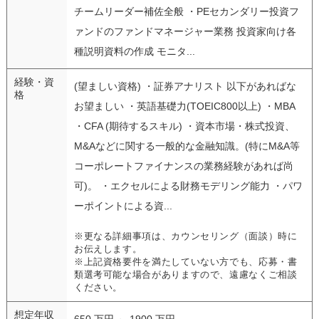
チームリーダー補佐全般 ・PEセカンダリー投資フ
ァンドのファンドマネージャー業務 投資家向け各
種説明資料の作成 モニタ...
経験・資
(望ましい資格) ・証券アナリスト 以下があればな
格
お望ましい ・英語基礎力(TOEIC800以上) ・MBA
・CFA (期待するスキル) ・資本市場・株式投資、
M&Aなどに関する一般的な金融知識。(特にM&A等
コーポレートファイナンスの業務経験があれば尚
可)。 ・エクセルによる財務モデリング能力 ・パワ
ーポイントによる資...
※更なる詳細事項は、カウンセリング（面談）時に
お伝えします。
※上記資格要件を満たしていない方でも、応募・書
類選考可能な場合がありますので、遠慮なくご相談
ください。
想定年収
650 万円 ～ 1900 万円