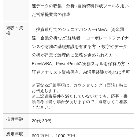
連データの収集・分析 -自動資料作成ツールを用い
た営業提案書の作成
経験・資
・投資銀行でのジュニアバンカー(M&A、資金調
格
達、企業分析など)経験者 ・コーポレートファイナ
ンスや財務の基礎知識を有する方 ・数字やデータ
分析が得意で論理的に業務を進められる方 ・
Excel/VBA、PowerPointの実務スキルを保有の方 ・
証券アナリスト資格保有、AI活用経験があれば尚可
※更なる詳細事項は、カウンセリング（面談）時に
お伝えします。
※上記資格要件を満たしていない方でも、応募・書
類選考可能な場合がありますので、遠慮なくご相談
ください。
推奨年齢
20代 30代
想定年収
600 万円 ～ 1000 万円