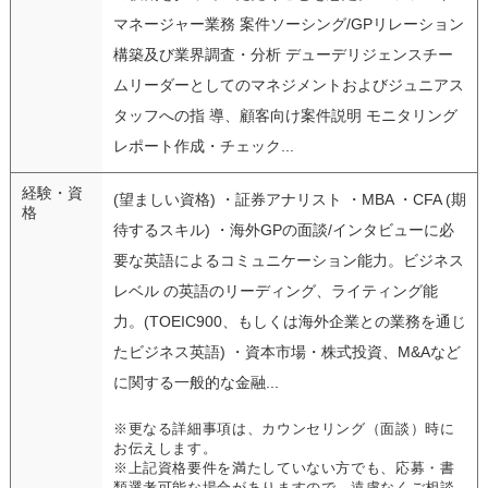
マネージャー業務 案件ソーシング/GPリレーション
構築及び業界調査・分析 デューデリジェンスチー
ムリーダーとしてのマネジメントおよびジュニアス
タッフへの指 導、顧客向け案件説明 モニタリング
レポート作成・チェック...
経験・資
(望ましい資格) ・証券アナリスト ・MBA ・CFA (期
格
待するスキル) ・海外GPの面談/インタビューに必
要な英語によるコミュニケーション能力。ビジネス
レベル の英語のリーディング、ライティング能
力。(TOEIC900、もしくは海外企業との業務を通じ
たビジネス英語) ・資本市場・株式投資、M&Aなど
に関する一般的な金融...
※更なる詳細事項は、カウンセリング（面談）時に
お伝えします。
※上記資格要件を満たしていない方でも、応募・書
類選考可能な場合がありますので、遠慮なくご相談