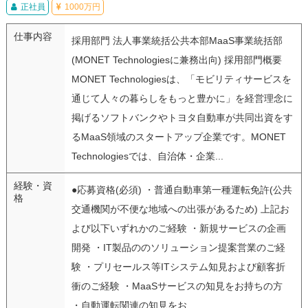
正社員
1000万円
仕事内容
採用部門 法人事業統括公共本部MaaS事業統括部
(MONET Technologiesに兼務出向) 採用部門概要
MONET Technologiesは、「モビリティサービスを
通じて人々の暮らしをもっと豊かに」を経営理念に
掲げるソフトバンクやトヨタ自動車が共同出資をす
るMaaS領域のスタートアップ企業です。MONET
Technologiesでは、自治体・企業...
経験・資
●応募資格(必須) ・普通自動車第一種運転免許(公共
格
交通機関が不便な地域への出張があるため) 上記お
よび以下いずれかのご経験 ・新規サービスの企画
開発 ・IT製品ののソリューション提案営業のご経
験 ・プリセールス等ITシステム知見および顧客折
衝のご経験 ・MaaSサービスの知見をお持ちの方
・自動運転関連の知見をお...