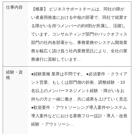
仕事内容
【概要】 ビジネスサポートチームは、同社の障が
い者雇用推進における中核の部署で、同社で就業す
る障がいを持つメンバーの約8割が所属し、活躍し
ています。コンサルティング部門やバックオフィス
部門の社内各部署から、事務業務やシステム開発業
務を幅広く請け負う社内業務受託により、全社の業
務遂行に貢献しています...
経験・資
●経験業種 業界は不問です。 ●必須要件 ・クライア
格
ント営業、もしくは部門側の折衝、調整経験 ・10
名以上のメンバーマネジメント経験 ・障がいをお
持ちの方と一緒に働き、共に成果を上げていく意志
●歓迎要件 ・アウトソーシング導入案件やシステム
導入案件などにおける業務フロー設計・導入・改善
経験 ・アウトソーシ...