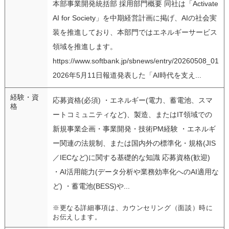
本部事業開発統括部 採用部門概要 同社は「Activate
AI for Society」を中期経営計画に掲げ、AIの社会実
装を推進しており、本部門ではエネルギーサービス
領域を推進します。
https://www.softbank.jp/sbnews/entry/20260508_01
2026年5月11日報道発表した「AI時代を支え...
経験・資
応募資格(必須) ・エネルギー(電力、蓄電池、スマ
格
ートコミュニティなど)、製造、またはIT領域での
新規事業企画・事業開発・技術PM経験 ・エネルギ
ー関連の法規制、または国内外の標準化・規格(JIS
／IECなど)に関する基礎的な知識 応募資格(歓迎)
・AI活用能力(データ分析や業務効率化へのAI適用な
ど) ・蓄電池(BESS)や...
※更なる詳細事項は、カウンセリング（面談）時に
お伝えします。