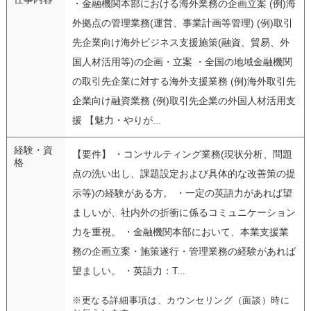
・金融機関本部における海外業務の企画立案 (例)海
外拠点の管理業務(運営、事業計画等管理) (例)取引
先企業向け海外ビジネス支援施策(融資、貿易、外
国人材活用等)の企画・立案 ・全国の地域金融機関
の取引先企業に対する海外支援業務 (例)海外取引先
企業向け融資業務 (例)取引先企業の外国人材活用支
援 【魅力・やりが...
経験・資
【要件】 ・コンサルティング業務(現状分析、問題
格
点の洗い出し、課題設定および具体的な改善策の提
示等)の経験がある方。 ・一定の英語力があれば望
ましいが、社内外の折衝に係るコミュニケーション
力を重視。 ・金融機関本部において、本業支援業
務の企画立案・施策遂行・管理業務の経験があれば
望ましい。 ・英語力：T...
※更なる詳細事項は、カウンセリング（面談）時に