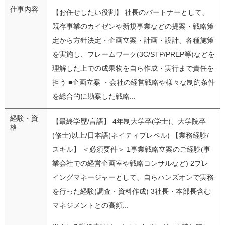
仕事内容
【お任せしたい役割】 社長のパートナーとして、
既存事業のカイゼンや新規事業などの提案・戦略策
定から方針決定・企画立案・計画・設計、各種施策
を実施し、フレームワーク(3C/STP/PREP等)などを
理解した上での成果物を自ら作成・実行まで責任を
担う ■企画立案 ・会社の経営戦略や様々な制約条件
を総合的に勘案した戦略...
経験・資
【最終学歴/言語】 4年制大学卒(学士)、大学院卒
格
(修士)以上/日本語(ネイティブレベル) 【業務経験/
スキル】 ＜必須要件＞ 1事業戦略立案のご経験(事
業会社での経営企画室や戦略コンサルなど) 2プレ
イングマネージャーとして、自らハンズオンで実務
を行った経験(調査・資料作成) 3社長・本部長含む
マネジメントとの高頻...