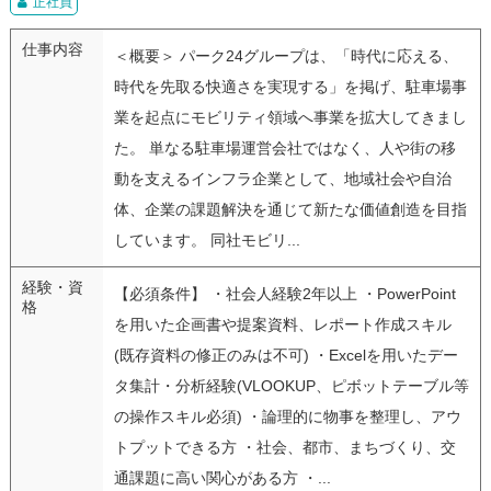
正社員
仕事内容
＜概要＞ パーク24グループは、「時代に応える、
時代を先取る快適さを実現する」を掲げ、駐車場事
業を起点にモビリティ領域へ事業を拡大してきまし
た。 単なる駐車場運営会社ではなく、人や街の移
動を支えるインフラ企業として、地域社会や自治
体、企業の課題解決を通じて新たな価値創造を目指
しています。 同社モビリ...
経験・資
【必須条件】 ・社会人経験2年以上 ・PowerPoint
格
を用いた企画書や提案資料、レポート作成スキル
(既存資料の修正のみは不可) ・Excelを用いたデー
タ集計・分析経験(VLOOKUP、ピボットテーブル等
の操作スキル必須) ・論理的に物事を整理し、アウ
トプットできる方 ・社会、都市、まちづくり、交
通課題に高い関心がある方 ・...