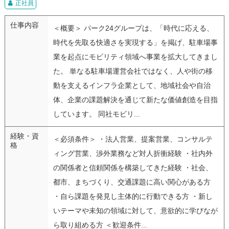
正社員
仕事内容
＜概要＞ パーク24グループは、「時代に応える、
時代を先取る快適さを実現する」を掲げ、駐車場事
業を起点にモビリティ領域へ事業を拡大してきまし
た。 単なる駐車場運営会社ではなく、人や街の移
動を支えるインフラ企業として、地域社会や自治
体、企業の課題解決を通じて新たな価値創造を目指
しています。 同社モビリ...
経験・資
＜必須条件＞ ・法人営業、提案営業、コンサルテ
格
ィング営業、渉外業務など対人折衝経験 ・社内外
の関係者と信頼関係を構築してきた経験 ・社会、
都市、まちづくり、交通課題に高い関心がある方
・自ら課題を発見し主体的に行動できる方 ・新し
いテーマや未知の領域に対して、意欲的に学びなが
ら取り組める方 ＜歓迎条件...