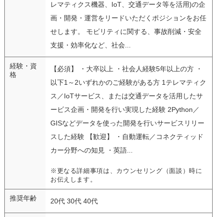
レマティクス機器、IoT、交通データ等を活用)の企
画・開発・運営をリードいただくポジションをお任
せします。 モビリティに関する、事故削減・安全
支援・効率化など、社会...
経験・資
【必須】 ・大卒以上 ・社会人経験5年以上の方 ・
格
以下1～2いずれかのご経験がある方 1テレマティク
ス／IoTサービス、または交通データを活用したサ
ービス企画・開発を行い実現した経験 2Python／
GISなどデータを使った開発を行いサービスリリー
スした経験 【歓迎】 ・自動運転／コネクティッド
カー分野への知見 ・英語...
※更なる詳細事項は、カウンセリング（面談）時に
お伝えします。
推奨年齢
20代 30代 40代