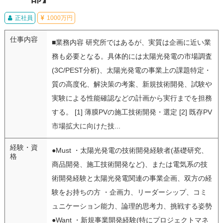
正社員
1000万円
仕事内容
■業務内容 研究所ではあるが、実質は企画に近い業
務も必要となる。具体的には太陽光発電の市場調査
(3C/PEST分析)、太陽光発電の事業上の課題特定・
質の高度化、解決策の考案、新規技術開発、試験や
実験による性能確認などの計画から実行までを担務
する。 [1] 薄膜PVの施工技術開発・選定 [2] 既存PV
市場拡大に向けた技...
経験・資
●Must ・太陽光発電の技術開発経験者(基礎研究、
格
商品開発、施工技術開発など)、または電気系の技
術開発経験と太陽光発電関連の事業企画、双方の経
験をお持ちの方 ・企画力、リーダーシップ、コミ
ュニケーション能力、論理的思考力、挑戦する姿勢
●Want ・新規事業開発経験(特にプロジェクトマネ