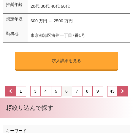
推奨年齢
20代 30代 40代 50代
想定年収
600 万円 ～ 2500 万円
勤務地
東京都港区海岸一丁目7番1号
求人詳細を見る
…
…
1
3
4
5
6
7
8
9
43
絞り込んで探す
キーワード