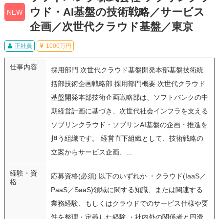
ウド・AI基盤の技術戦略／サービス
NEW
企画／次世代クラウド基盤／東京
正社員
1000万円
仕事内容
採用部門 次世代クラウド基盤開発本部基盤技術統
括部技術企画戦略部 採用部門概要 次世代クラウド
基盤開発本部技術企画戦略部は、ソフトバンクの中
期経営計画に基づき、次世代社会インフラを支える
ソブリンクラウド・ソブリンAI基盤の企画・推進を
担う組織です。 経営直下組織として、技術戦略の
立案からサービス企画、...
経験・資
応募資格(必須) 以下のいずれか ・クラウド(IaaS／
格
PaaS／SaaS)領域に関する知識、または関連する
業務経験、もしくはクラウドでのサービス仕様や要
件を整理・定義した経験 ・社内外の関係者と円滑