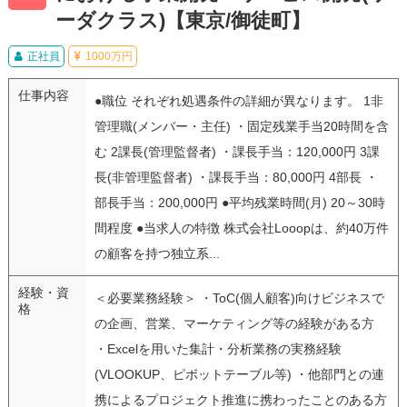
ーダクラス)【東京/御徒町】
正社員
1000万円
仕事内容
●職位 それぞれ処遇条件の詳細が異なります。 1非
管理職(メンバー・主任) ・固定残業手当20時間を含
む 2課長(管理監督者) ・課長手当：120,000円 3課
長(非管理監督者) ・課長手当：80,000円 4部長 ・
部長手当：200,000円 ●平均残業時間(月) 20～30時
間程度 ●当求人の特徴 株式会社Looopは、約40万件
の顧客を持つ独立系...
経験・資
＜必要業務経験＞ ・ToC(個人顧客)向けビジネスで
格
の企画、営業、マーケティング等の経験がある方
・Excelを用いた集計・分析業務の実務経験
(VLOOKUP、ピボットテーブル等) ・他部門との連
携によるプロジェクト推進に携わったことのある方