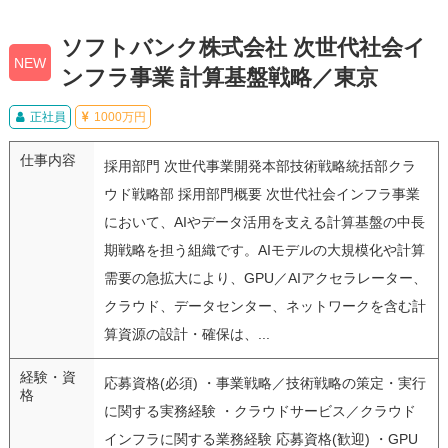
ソフトバンク株式会社 次世代社会イ
NEW
ンフラ事業 計算基盤戦略／東京
正社員
1000万円
仕事内容
採用部門 次世代事業開発本部技術戦略統括部クラ
ウド戦略部 採用部門概要 次世代社会インフラ事業
において、AIやデータ活用を支える計算基盤の中長
期戦略を担う組織です。AIモデルの大規模化や計算
需要の急拡大により、GPU／AIアクセラレーター、
クラウド、データセンター、ネットワークを含む計
算資源の設計・確保は、...
経験・資
応募資格(必須) ・事業戦略／技術戦略の策定・実行
格
に関する実務経験 ・クラウドサービス／クラウド
インフラに関する業務経験 応募資格(歓迎) ・GPU