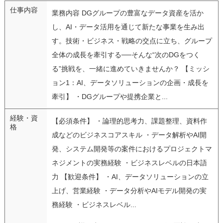
仕事内容
業務内容 DGグループの豊富なデータ資産を活か
し、AI・データ活用を通じて新たな事業を生み出
す。技術・ビジネス・戦略の交点に立ち、グループ
全体の成長を牽引する──そんな“次のDGをつく
る”挑戦を、一緒に進めていきませんか？ 【ミッシ
ョン1：AI、データソリューションの企画・成長を
牽引】 ・DGグループや提携企業と...
経験・資
【必須条件】 ・論理的思考力、課題整理、資料作
格
成などのビジネスコアスキル ・データ解析やAI開
発、システム開発等の案件におけるプロジェクトマ
ネジメントの実務経験 ・ビジネスレベルの日本語
力 【歓迎条件】 ・AI、データソリューションの立
上げ、営業経験 ・データ分析やAIモデル開発の実
務経験 ・ビジネスレベル...