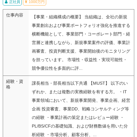
正社員
1000万円
仕事内容
【事業・組織構成の概要】 当組織は、全社の新規
事業創出および事業ポートフォリオ強化を推進する
横断機能として、事業部門・コーポレート部門・経
営層と連携しながら、新規事業案件の評価、事業計
画審査、投資判断支援、事業開始後のモニタリング
を担っています。 市場性・収益性・実現可能性・
競争優位性を多面的に評...
経験・資
課長相当・部長相当以下共通 【MUST】 以下のい
格
ずれか、または複数の実務経験を有する方。 ・IT
事業領域において、新規事業開発、事業企画、経営
企画 投資審査、事業DD、戦略コンサルティング等
の経験 ・事業計画の策定またはレビュー経験 ・
PL/BS/CFの基礎知識、および財務数値を用いた分
析経験 ・市場分析、顧客分析、...