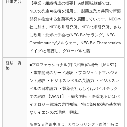
仕事内容
【事業・組織構成の概要】 AI創薬統括部では、
NECの先進AI技術を活用し、製薬企業と共同で新薬
開発を推進する創薬事業を展開しています。NEC本
社に加え、NEC欧州研究所、NEC北米研究所、さら
に欧州・北米の子会社(NEC Bio/オランダ、NEC
OncoImmunity/ノルウェー、NEC Bio Therapeutics/
ドイツ)と連携し、グローバルな臨...
経験・資
■プロフェッショナル(課長相当)の場合 【MUST】
格
・事業開発のリード経験 ・プロジェクトマネジメ
ント経験 ・ビジネスレベルの英語力 ・ビジネスレ
ベルの日本語力 ・製薬会社もしくはバイオテック
での経験 【WANT】 ・顧客開拓 ・医薬あるいはバ
イオロジー領域の専門知識、特に免疫療法の基本的
なサイエンスの理解、興味...
※更なる詳細事項は、カウンセリング（面談）時に