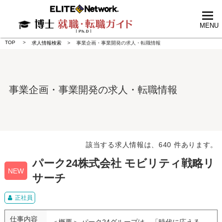
tog
nav
MENU
TOP
求人情報検索
事業企画・事業開発の求人・転職情報
事業企画・事業開発の求人・転職情報
該当する求人情報は、640 件あります。
パーク24株式会社 モビリティ戦略リ
NEW
サーチ
正社員
仕事内容
＜概要＞ パーク24グループは、「時代に応える、