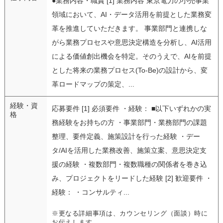
●業務内容・職責 [1] 業務内容 東京電力の小売事業
領域において、AI・データ活用を前提とした業務変
革を推進していただきます。 事業部門と連携しな
がら業務プロセスや意思決定構造を分析し、AI活用
による価値創出機会を特定。そのうえで、AIを前提
とした将来の業務プロセス(To-Be)の設計から、変
革ロードマップの策定、...
経験・資
応募要件 [1] 必須要件 ・経験： ■以下いずれかの実
格
務経験をお持ちの方 ・事業部門・業務部門の課題
整理、要件定義、施策設計を行った経験 ・デー
タ/AIを活用した業務改善、施策立案、意思決定支
援の経験 ・複数部門・複数職種の関係者を巻き込
み、プロジェクトをリードした経験 [2] 歓迎要件 ・
経験： ・コンサルティ...
※更なる詳細事項は、カウンセリング（面談）時に
お伝えします。