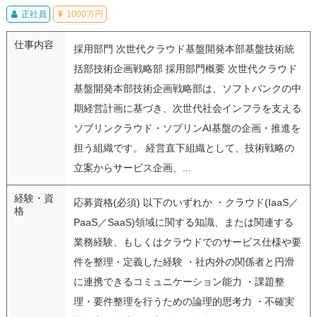
正社員
1000万円
仕事内容
採用部門 次世代クラウド基盤開発本部基盤技術統
括部技術企画戦略部 採用部門概要 次世代クラウド
基盤開発本部技術企画戦略部は、ソフトバンクの中
期経営計画に基づき、次世代社会インフラを支える
ソブリンクラウド・ソブリンAI基盤の企画・推進を
担う組織です。 経営直下組織として、技術戦略の
立案からサービス企画、...
経験・資
応募資格(必須) 以下のいずれか ・クラウド(IaaS／
格
PaaS／SaaS)領域に関する知識、または関連する
業務経験、もしくはクラウドでのサービス仕様や要
件を整理・定義した経験 ・社内外の関係者と円滑
に連携できるコミュニケーション能力 ・課題整
理・要件整理を行うための論理的思考力 ・不確実