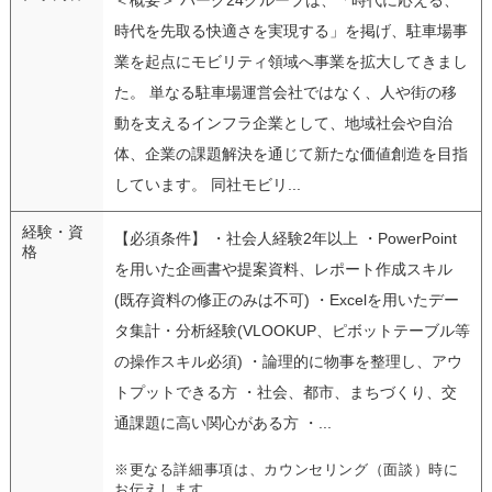
時代を先取る快適さを実現する」を掲げ、駐車場事
業を起点にモビリティ領域へ事業を拡大してきまし
た。 単なる駐車場運営会社ではなく、人や街の移
動を支えるインフラ企業として、地域社会や自治
体、企業の課題解決を通じて新たな価値創造を目指
しています。 同社モビリ...
経験・資
【必須条件】 ・社会人経験2年以上 ・PowerPoint
格
を用いた企画書や提案資料、レポート作成スキル
(既存資料の修正のみは不可) ・Excelを用いたデー
タ集計・分析経験(VLOOKUP、ピボットテーブル等
の操作スキル必須) ・論理的に物事を整理し、アウ
トプットできる方 ・社会、都市、まちづくり、交
通課題に高い関心がある方 ・...
※更なる詳細事項は、カウンセリング（面談）時に
お伝えします。