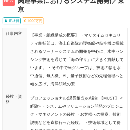
関連事業におけるシステム開発)／東
NEW
京
正社員
1000万円
仕事内容
【事業・組織構成の概要】 ・マリタイムセキュリ
ティ統括部は、海上自衛隊の護衛艦や航空機に搭載
されるソーナーシステムの開発を中心に、水中セン
シング技術を通じて「海の守り」に大きく貢献して
います。 ・その中で当グループは、技術の幅を水
中通信、無人機、AI、量子技術などの先端領域へと
幅を広げ、海洋領域の安...
経験・資
プロフェッショナル(課長相当)の場合 【MUST】 <
格
経験> ・システムやソリューション開発のプロジェ
クトマネジメントの経験 ・お客様への提案、技術
説明などを直接行った経験。 ・技術領域として得