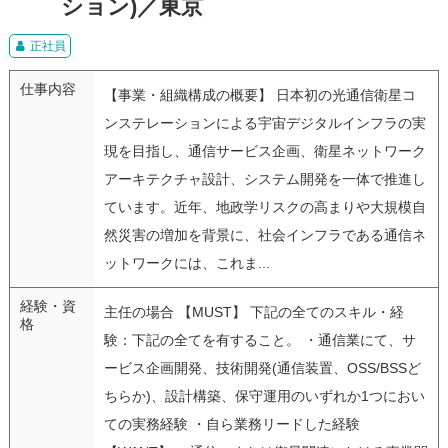
ション)／東京
正社員
仕事内容
【事業・組織構成の概要】 日本初の光通信衛星コ
ンステレーションによる宇宙デジタルインフラの実
現を目指し、通信サービス企画、衛星ネットワーク
アーキテクチャ設計、システム開発を一体で推進し
ています。近年、地政学リスクの高まりや大規模自
然災害の増加を背景に、社会インフラである通信ネ
ットワークには、これま...
経験・資
主任の場合 【MUST】 下記の全てのスキル・経
格
験：下記の全てを有すること。 ・通信業にて、サ
ービス企画開発、技術開発(通信装置、OSS/BSSど
ちらか)、設計構築、保守運用のいずれか1つにおい
ての実務経験 ・自ら業務リードした経験