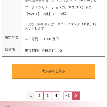
意領域を有すること ＜スキル＞ ・リーダーシッ
プ、ファシリテーション力、マネジメント力
【WANT】 ＜経験＞ ・海洋...
※更なる詳細事項は、カウンセリング（面談）時に
お伝えします。
想定年収
650 万円 ～ 1200 万円
勤務地
東京都府中市日新町1-10
求人詳細を見る
…
1
2
3
4
43