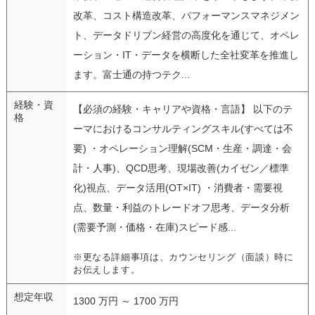
改革、コスト構造改革、パフォーマンスマネジメン
ト、データドリブン経営の高度化を通じて、オペレ
ーション・IT・データを横断した全社変革を推進し
ます。富士通の持つテク...
経験・資
【必須の経験・キャリアや資格・言語】 以下のテ
格
ーマにおけるコンサルティングスキル(すべては不
要) ・オペレーション理解(SCM・生産・調達・会
計・人事)、QCD思考、現場改善(カイゼン／標準
化)視点、データ活用(OT×IT) ・消費者・需要視
点、数量・利益のトレードオフ思考、データ分析
(需要予測・価格・在庫)スピード感...
※更なる詳細事項は、カウンセリング（面談）時に
お伝えします。
想定年収
1300 万円 ～ 1700 万円