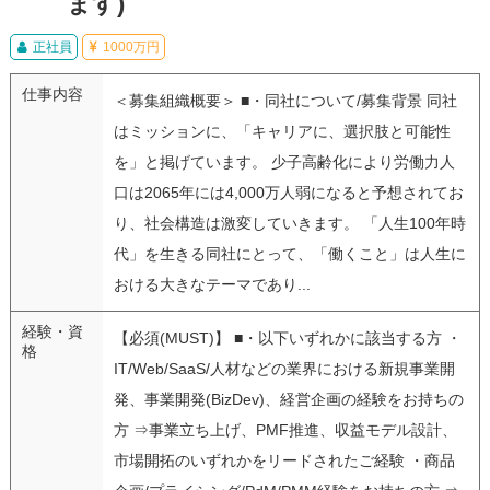
ます)
正社員
1000万円
仕事内容
＜募集組織概要＞ ■・同社について/募集背景 同社
はミッションに、「キャリアに、選択肢と可能性
を」と掲げています。 少子高齢化により労働力人
口は2065年には4,000万人弱になると予想されてお
り、社会構造は激変していきます。 「人生100年時
代」を生きる同社にとって、「働くこと」は人生に
おける大きなテーマであり...
経験・資
【必須(MUST)】 ■・以下いずれかに該当する方 ・
格
IT/Web/SaaS/人材などの業界における新規事業開
発、事業開発(BizDev)、経営企画の経験をお持ちの
方 ⇒事業立ち上げ、PMF推進、収益モデル設計、
市場開拓のいずれかをリードされたご経験 ・商品