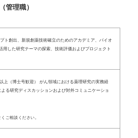
（管理職）
セプト創出、新規創薬技術確立のためのアカデミア、バイオ
活用した研究テーマの探索、技術評価およびプロジェクト
号以上（博士号歓迎） がん領域における薬理研究の実務経
語による研究ディスカッションおよび対外コミュニケーショ
なくご相談ください。