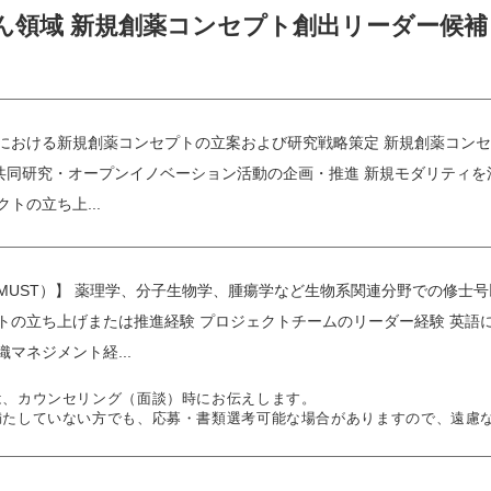
ん領域 新規創薬コンセプト創出リーダー候補
域における新規創薬コンセプトの立案および研究戦略策定 新規創薬コン
共同研究・オープンイノベーション活動の企画・推進 新規モダリティを
トの立ち上...
MUST）】 薬理学、分子生物学、腫瘍学など生物系関連分野での修士
クトの立ち上げまたは推進経験 プロジェクトチームのリーダー経験 英
マネジメント経...
は、カウンセリング（面談）時にお伝えします。
満たしていない方でも、応募・書類選考可能な場合がありますので、遠慮