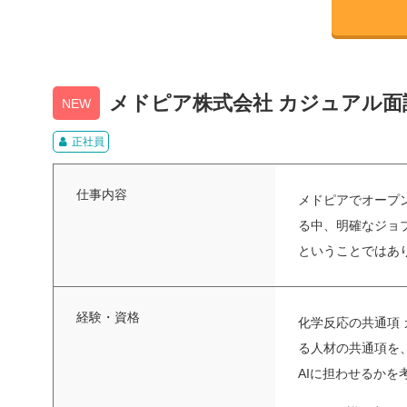
メドピア株式会社 カジュアル面
NEW
正社員
仕事内容
メドピアでオープ
る中、明確なジョ
ということではありま
経験・資格
化学反応の共通項
る人材の共通項を
AIに担わせるかを考