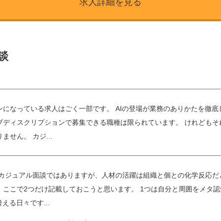
求人詳細を見る
談
ンになっている求人はごく一部です。 AIの登場が業務のありかたを徹
ブディスクリプションで募集できる職種は限られています。 けれどもそ
せん。 カジ...
 カジュアル面談ではありますが、人材の活躍は組織と個との化学反応だ
、ここで2つだけ記載しておこうと思います。 1つは自分と周囲をメタ
える日々です...