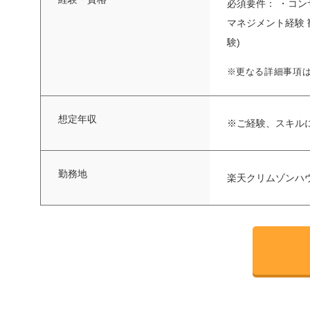
必須要件： ・コ
マネジメント経験 歓
験)
※更なる詳細事項
想定年収
※ご経験、スキル
勤務地
楽天クリムゾンハ