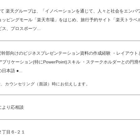
いて 楽天グループは、「イノベーションを通じて、人々と社会をエンパ
ョッピングモール「楽天市場」をはじめ、旅行予約サイト「楽天トラベ
ス、プロスポーツ...
経営幹部向けのビジネスプレゼンテーション資料の作成経験 ・レイアウ
 Officeアプリケーション(特にPowerPoint)スキル ・ステークホル
本語 ●...
は、カウンセリング（面談）時にお伝えします。
により応相談
２丁目６-２１