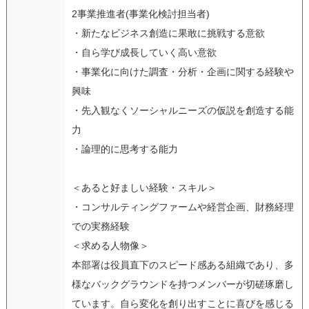
2事業推進者(事業化検討担当者)
・新たなビジネス創造に果敢に挑戦する意欲
・自ら学び成長していく高い意欲
・事業化に向けた調査・分析・企画に関する経験や
興味
・先入観なくソーシャルニーズの仮説を創造する能
力
・論理的に思考する能力
＜あると好ましい経験・スキル＞
・コンサルティングファームや経営企画、財務経理
での実務経験
＜求める人物像＞
本部署は役員直下のスピード感ある組織であり、多
様なバックグラウンドを持つメンバーが切磋琢磨し
ています。自ら変化を創り出すことに喜びを感じる