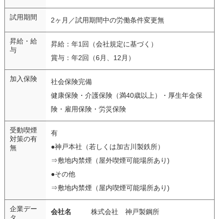
試用期間
2ヶ月／試用期間中の労働条件変更無
昇給・給
昇給：年1回（会社規定に基づく）
与
賞与：年2回（6月、12月）
加入保険
社会保険完備
健康保険・介護保険（満40歳以上）・厚生年金保
険・雇用保険・労災保険
受動喫煙
有
対策の有
●神戸本社（若しくは加古川製鉄所）
無
⇒敷地内禁煙（屋外喫煙可能場所あり)
●その他
⇒敷地内禁煙（屋内喫煙可能場所あり)
企業デー
会社名
株式会社 神戸製鋼所
タ