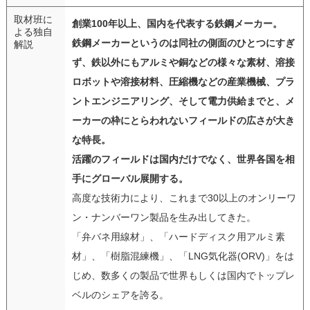
取材班に
創業100年以上、国内を代表する鉄鋼メーカー。
よる独自
鉄鋼メーカーというのは同社の側面のひとつにすぎ
解説
ず、鉄以外にもアルミや銅などの様々な素材、溶接
ロボットや溶接材料、圧縮機などの産業機械、プラ
ントエンジニアリング、そして電力供給までと、メ
ーカーの枠にとらわれないフィールドの広さが大き
な特長。
活躍のフィールドは国内だけでなく、世界各国を相
手にグローバル展開する。
高度な技術力により、これまで30以上のオンリーワ
ン・ナンバーワン製品を生み出してきた。
「弁バネ用線材」、「ハードディスク用アルミ素
材」、「樹脂混練機」、「LNG気化器(ORV)」をは
じめ、数多くの製品で世界もしくは国内でトップレ
ベルのシェアを誇る。