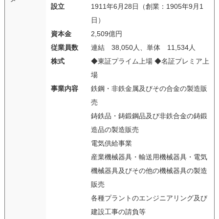
設立
1911年6月28日（創業：1905年9月1
日）
資本金
2,509億円
従業員数
連結 38,050人、単体 11,534人
株式
◆東証プライム上場 ◆名証プレミア上
場
事業内容
鉄鋼・非鉄金属及びその合金の製造販
売
鋳鉄品・鋳鍛鋼品及び非鉄合金の鋳鍛
造品の製造販売
電気供給事業
産業機械器具・輸送用機械器具・電気
機械器具及びその他の機械器具の製造
販売
各種プラントのエンジニアリング及び
建設工事の請負等