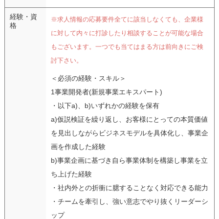
経験・資
※求人情報の応募要件全てに該当しなくても、企業様
格
に対して内々に打診したり相談することが可能な場合
もございます。一つでも当てはまる方は前向きにご検
討下さい。
＜必須の経験・スキル＞
1事業開発者(新規事業エキスパート)
・以下a)、b)いずれかの経験を保有
a)仮説検証を繰り返し、お客様にとっての本質価値
を見出しながらビジネスモデルを具体化し、事業企
画を作成した経験
b)事業企画に基づき自ら事業体制を構築し事業を立
ち上げた経験
・社内外との折衝に臆することなく対応できる能力
・チームを牽引し、強い意志でやり抜くリーダーシ
ップ