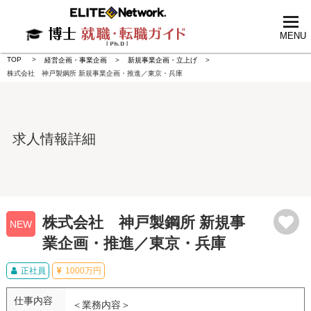
tog
nav
MENU
TOP
経営企画・事業企画
新規事業企画・立上げ
株式会社 神戸製鋼所 新規事業企画・推進／東京・兵庫
求人情報詳細
株式会社 神戸製鋼所 新規事
NEW
業企画・推進／東京・兵庫
正社員
1000万円
仕事内容
＜業務内容＞