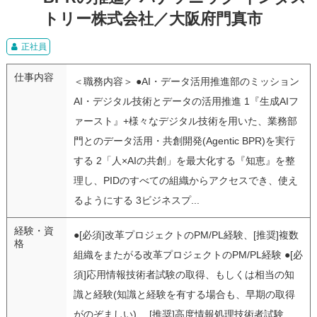
トリー株式会社／大阪府門真市
正社員
仕事内容
＜職務内容＞ ●AI・データ活用推進部のミッション
AI・デジタル技術とデータの活用推進 1『生成AIフ
ァースト』+様々なデジタル技術を用いた、業務部
門とのデータ活用・共創開発(Agentic BPR)を実行
する 2「人×AIの共創」を最大化する『知恵』を整
理し、PIDのすべての組織からアクセスでき、使え
るようにする 3ビジネスプ...
経験・資
●[必須]改革プロジェクトのPM/PL経験、[推奨]複数
格
組織をまたがる改革プロジェクトのPM/PL経験 ●[必
須]応用情報技術者試験の取得、もしくは相当の知
識と経験(知識と経験を有する場合も、早期の取得
がのぞましい)、 [推奨]高度情報処理技術者試験