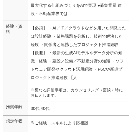
最大化する仕組みづくりをAIで実現 ●募集背景 建
設・不動産業界では、...
経験・資
【必須】 ・AI／IT／クラウドなどを用いた開発また
格
は設計経験 ・業務課題を分析し、技術で解決した
経験 ・関係者と連携したプロジェクト推進経験
【歓迎】 ・最新の生成AIモデルやデータ分析の知
識・経験 ・建設／設備／不動産分野の知識 ・ソフ
トウェア開発やクラウド活用経験 ・PoCや新規プ
ロジェクト推進経験 【人...
※更なる詳細事項は、カウンセリング（面談）時に
お伝えします。
推奨年齢
30代 40代
想定年収
※ご経験、スキルにより応相談