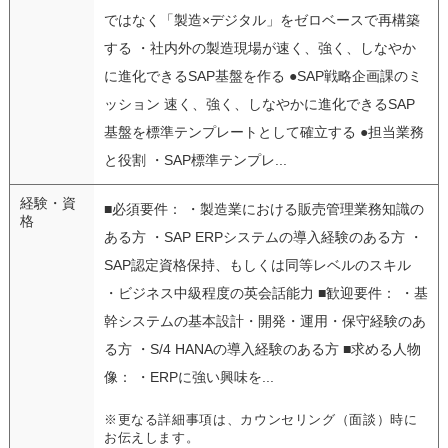
ではなく「製造×デジタル」をゼロベースで再構築
する ・社内外の製造現場が速く、強く、しなやか
に進化できるSAP基盤を作る ●SAP戦略企画課のミ
ッション 速く、強く、しなやかに進化できるSAP
基盤を標準テンプレートとして確立する ●担当業務
と役割 ・SAP標準テンプレ...
経験・資
■必須要件： ・製造業における販売管理業務知識の
格
ある方 ・SAP ERPシステムの導入経験のある方 ・
SAP認定資格保持、もしくは同等レベルのスキル
・ビジネス中級程度の英会話能力 ■歓迎要件： ・基
幹システムの基本設計・開発・運用・保守経験のあ
る方 ・S/4 HANAの導入経験のある方 ■求める人物
像： ・ERPに強い興味を...
※更なる詳細事項は、カウンセリング（面談）時に
お伝えします。