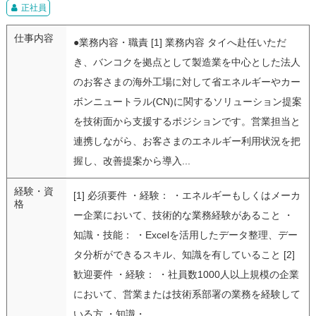
正社員
仕事内容
●業務内容・職責 [1] 業務内容 タイへ赴任いただ
き、バンコクを拠点として製造業を中心とした法人
のお客さまの海外工場に対して省エネルギーやカー
ボンニュートラル(CN)に関するソリューション提案
を技術面から支援するポジションです。営業担当と
連携しながら、お客さまのエネルギー利用状況を把
握し、改善提案から導入...
経験・資
[1] 必須要件 ・経験： ・エネルギーもしくはメーカ
格
ー企業において、技術的な業務経験があること ・
知識・技能： ・Excelを活用したデータ整理、デー
タ分析ができるスキル、知識を有していること [2]
歓迎要件 ・経験： ・社員数1000人以上規模の企業
において、営業または技術系部署の業務を経験して
いる方 ・知識・...