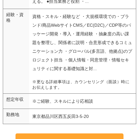
える。 ●担当業務と役割 ・...
経験・資
資格・スキル・経験など ・大規模環境での・ブラ
格
ンド/商品WebサイトCMS／EC(D2C)／CDP等のパ
ッケージ開発・導入・運用経験 ・抽象度の高い課
題を整理し、関係者に説明・合意形成できるコミュ
ニケーション力 ・グローバル(多言語、他拠点)のプ
ロジェクト担当 ・個人情報・同意管理・情報セキ
ュリティに関する基礎知識と対...
※更なる詳細事項は、カウンセリング（面談）時に
お伝えします。
想定年収
※ご経験、スキルにより応相談
勤務地
東京都品川区西五反田3-5-20