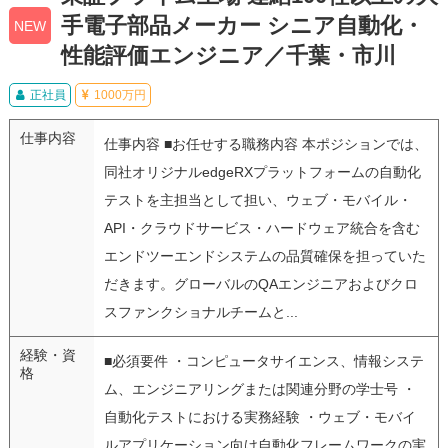
手電子部品メーカー シニア自動化・
NEW
性能評価エンジニア／千葉・市川
正社員
1000万円
仕事内容
仕事内容 ■お任せする職務内容 本ポジションでは、
同社オリジナルedgeRXプラットフォームの自動化
テストを主担当として担い、ウェブ・モバイル・
API・クラウドサービス・ハードウェア統合を含む
エンドツーエンドシステムの品質確保を担っていた
だきます。グローバルのQAエンジニアおよびクロ
スファンクショナルチームと...
経験・資
■必須要件 ・コンピュータサイエンス、情報システ
格
ム、エンジニアリングまたは関連分野の学士号 ・
自動化テストにおける実務経験 ・ウェブ・モバイ
ルアプリケーション向け自動化フレームワークの実