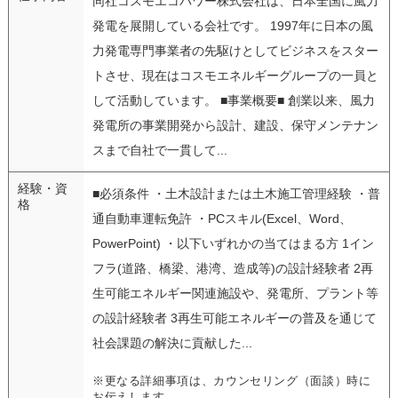
同社コスモエコパワー株式会社は、日本全国に風力
発電を展開している会社です。 1997年に日本の風
力発電専門事業者の先駆けとしてビジネスをスター
トさせ、現在はコスモエネルギーグループの一員と
して活動しています。 ■事業概要■ 創業以来、風力
発電所の事業開発から設計、建設、保守メンテナン
スまで自社で一貫して...
経験・資
■必須条件 ・土木設計または土木施工管理経験 ・普
格
通自動車運転免許 ・PCスキル(Excel、Word、
PowerPoint) ・以下いずれかの当てはまる方 1イン
フラ(道路、橋梁、港湾、造成等)の設計経験者 2再
生可能エネルギー関連施設や、発電所、プラント等
の設計経験者 3再生可能エネルギーの普及を通じて
社会課題の解決に貢献した...
※更なる詳細事項は、カウンセリング（面談）時に
お伝えします。