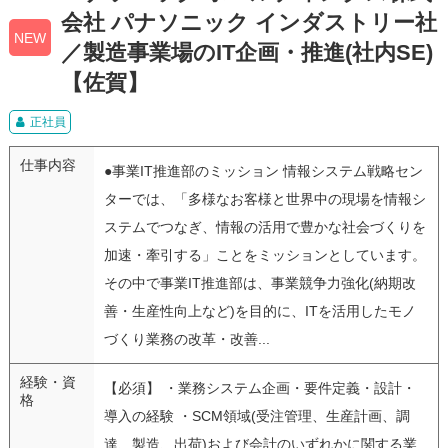
会社 パナソニック インダストリー社
NEW
／製造事業場のIT企画・推進(社内SE)
【佐賀】
正社員
仕事内容
●事業IT推進部のミッション 情報システム戦略セン
ターでは、「多様なお客様と世界中の現場を情報シ
ステムでつなぎ、情報の活用で豊かな社会づくりを
加速・牽引する」ことをミッションとしています。
その中で事業IT推進部は、事業競争力強化(納期改
善・生産性向上など)を目的に、ITを活用したモノ
づくり業務の改革・改善...
経験・資
【必須】 ・業務システム企画・要件定義・設計・
格
導入の経験 ・SCM領域(受注管理、生産計画、調
達、製造、出荷)および会計のいずれかに関する業