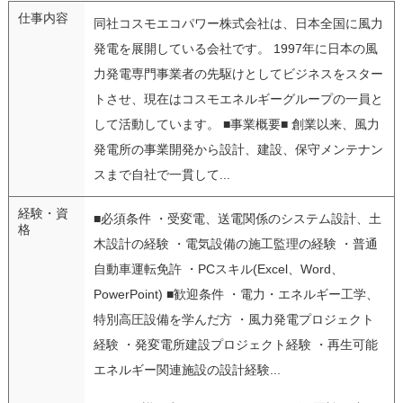
仕事内容
同社コスモエコパワー株式会社は、日本全国に風力
発電を展開している会社です。 1997年に日本の風
力発電専門事業者の先駆けとしてビジネスをスター
トさせ、現在はコスモエネルギーグループの一員と
して活動しています。 ■事業概要■ 創業以来、風力
発電所の事業開発から設計、建設、保守メンテナン
スまで自社で一貫して...
経験・資
■必須条件 ・受変電、送電関係のシステム設計、土
格
木設計の経験 ・電気設備の施工監理の経験 ・普通
自動車運転免許 ・PCスキル(Excel、Word、
PowerPoint) ■歓迎条件 ・電力・エネルギー工学、
特別高圧設備を学んだ方 ・風力発電プロジェクト
経験 ・発変電所建設プロジェクト経験 ・再生可能
エネルギー関連施設の設計経験...