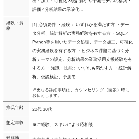
出・加工・可視化 3統計解析や予測モデルの構築・
評価 4分析結果の示唆化...
経験・資
[1] 必須要件 ・経験： いずれかを満たす方 ・デー
格
タ分析、統計解析の実務経験を有する方 ・SQL／
Python等を用いたデータ処理、データ加工、可視化
の実務経験を有する方 ・ビジネス課題に基づく分
析テーマの設定、分析結果の業務活用支援経験を有
する方 ・知識・技能： いずれも満たす方 ・統計解
析、仮説検証、予測モ...
※更なる詳細事項は、カウンセリング（面談）時に
お伝えします。
推奨年齢
20代 30代
想定年収
※ご経験、スキルにより応相談
勤務地