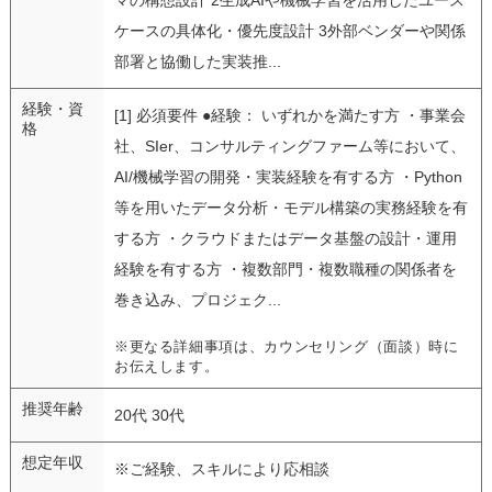
ケースの具体化・優先度設計 3外部ベンダーや関係
部署と協働した実装推...
経験・資
[1] 必須要件 ●経験： いずれかを満たす方 ・事業会
格
社、SIer、コンサルティングファーム等において、
AI/機械学習の開発・実装経験を有する方 ・Python
等を用いたデータ分析・モデル構築の実務経験を有
する方 ・クラウドまたはデータ基盤の設計・運用
経験を有する方 ・複数部門・複数職種の関係者を
巻き込み、プロジェク...
※更なる詳細事項は、カウンセリング（面談）時に
お伝えします。
推奨年齢
20代 30代
想定年収
※ご経験、スキルにより応相談