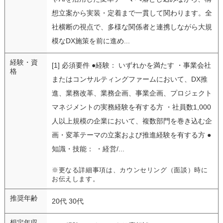
想立案から実装・定着まで一貫して関わります。全
社横断の視点で、多様な関係者と連携しながら大規
模なDX施策を前に進め...
経験・資
[1] 必須要件 ●経験： いずれかを満たす ・事業会社
格
またはコンサルティングファームにおいて、DX推
進、業務改革、業務企画、事業企画、プロジェクト
マネジメントの実務経験を有する方 ・社員数1,000
人以上規模の企業において、複数部門を巻き込む企
画・変革テーマの立案および推進経験を有する方 ●
知識・技能： ・経営/...
※更なる詳細事項は、カウンセリング（面談）時に
お伝えします。
推奨年齢
20代 30代
想定年収