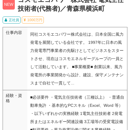
NEW
技術者(代務者)／青森県横浜町
正社員
1000万円
仕事内容
同社コスモエコパワー株式会社は、日本全国に風力
発電を展開している会社です。 1997年に日本の風
力発電専門事業者の先駆けとしてビジネスをスター
トさせ、現在はコスモエネルギーグループの一員と
して活動しています。 ■事業概要■ 創業以来、風力
発電所の事業開発から設計、建設、保守メンテナン
スまで自社で一貫して...
経験・資
■必須要件 ・電気主任技術者（三種以上） ・普通自
格
動車免許 ・基本的なPCスキル（Excel、Word 等）
・以下いずれかの実務経験 1電気主任技術者 2発電
所またはエネルギー関連設備 3工場等の受変電設備
■歓迎要件 ・風力発電設備に関する業務経験 ・