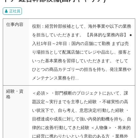
正社員
仕事内容
役割：経営幹部候補として、海外事業や以下の業務
を担当していただきます。 【具体的な業務内容】 ●
入社1年目～2年目：国内の店舗にて勤務 まずは売
り場担当として配属店舗にてレジや品出し、接客と
いった基本業務を習得していただきます。 そして
ひとつの商品カテゴリーの担当を持ち、発注業務や
メンテナンス業務を行...
経験・資
＜必須＞ ・部門横断のプロジェクトにおいて、課
格
題設定～実行までを主導した経験 ・不確実性の高
い状況下で、自ら考え、意思決定/行動した経験 ・
目標達成や成長に対して強い内発的動機を持ち、自
律的に改善/行動してきた経験 ＜人物像＞ ・将来的
に経営に携わりたいという意欲のある方 ・業務外