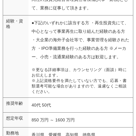
て、業務に従事して頂きます。
経験・資
●下記のいずれかに該当する方 ・再生投資先にて、
格
中心となって事業再生に取り組んだ経験のある方
・大企業の海外子会社等で、事業管理を経験された
方 ・IPO準備業務を行った経験のある方 ※メーカ
ー、小売・流通業経験のある方は歓迎します。
※更なる詳細事項は、カウンセリング（面談）時に
お伝えします。
※上記資格要件を満たしていない方でも、応募・書
類選考可能な場合がありますので、遠慮なくご相談
ください。
推奨年齢
40代 50代
想定年収
850 万円 ～ 1600 万円
勤務地
香川県、愛媛県、高知県、徳島県