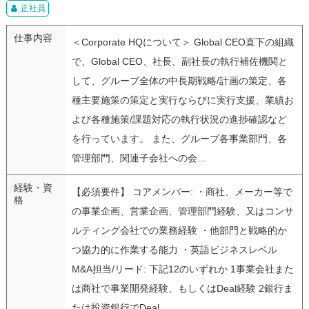
正社員
仕事内容
＜Corporate HQについて＞ Global CEO直下の組織
で、Global CEO、社長、副社長の執行補佐機関と
して、グループ全体の中長期戦略/計画の策定、各
種主要施策の策定と実行ならびに実行支援、業績お
よび各種施策/課題対応の執行状況の進捗確認など
を行っています。 また、グループ各事業部門、各
管理部門、関連子会社への会...
経験・資
【必須要件】 コアメンバー: ・商社、メーカー等で
格
の事業企画、営業企画、管理部門経験、又はコンサ
ルティング会社での業務経験 ・他部門と戦略的か
つ協力的に作業する能力 ・英語ビジネスレベル
M&A担当/リード: 下記12のいずれか 1事業会社また
は商社で事業開発経験、もしくはDeal経験 2銀行ま
たは投資銀行でDeal...