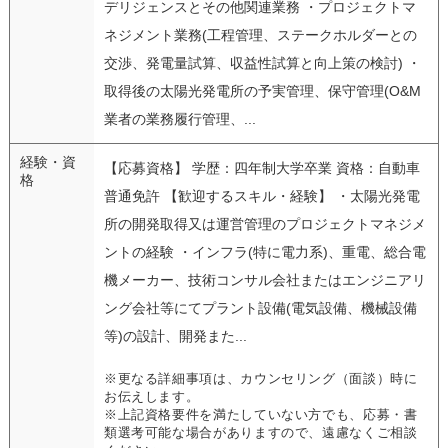
デリジェンスとその他関連業務 ・プロジェクトマ
ネジメント業務(工程管理、ステークホルダーとの
交渉、発電量試算、収益性試算と向上策の検討) ・
取得後の太陽光発電所の予実管理、保守管理(O&M
業者の業務履行管理、...
経験・資
【応募資格】 学歴：四年制大学卒業 資格：自動車
格
普通免許 【歓迎するスキル・経験】 ・太陽光発電
所の開発取得又は運営管理のプロジェクトマネジメ
ントの経験 ・インフラ(特に電力系)、重電、総合電
機メーカー、技術コンサル会社またはエンジニアリ
ング会社等にてプラント設備(電気設備、機械設備
等)の設計、開発また...
※更なる詳細事項は、カウンセリング（面談）時に
お伝えします。
※上記資格要件を満たしていない方でも、応募・書
類選考可能な場合がありますので、遠慮なくご相談