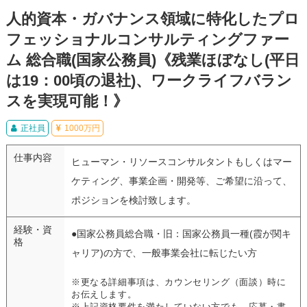
人的資本・ガバナンス領域に特化したプロ
フェッショナルコンサルティングファー
ム 総合職(国家公務員)《残業ほぼなし(平日
は19：00頃の退社)、ワークライフバラン
スを実現可能！》
正社員
1000万円
仕事内容
ヒューマン・リソースコンサルタントもしくはマー
ケティング、事業企画・開発等、ご希望に沿って、
ポジションを検討致します。
経験・資
●国家公務員総合職・旧：国家公務員一種(霞が関キ
格
ャリア)の方で、一般事業会社に転じたい方
※更なる詳細事項は、カウンセリング（面談）時に
お伝えします。
※上記資格要件を満たしていない方でも、応募・書