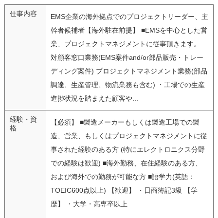
仕事内容
EMS企業の海外拠点でのプロジェクトリーダー、主
幹者候補者【海外駐在前提】 ■EMSを中心とした営
業、プロジェクトマネジメントに従事頂きます。
対顧客窓口業務(EMS案件and/or部品販売・トレー
ディング案件) プロジェクトマネジメント業務(部品
調達、生産管理、物流業務も含む) ・工場での生産
進捗状況を踏まえた顧客や...
経験・資
【必須】 ■製造メーカーもしくは製造工場での製
格
造、営業、もしくはプロジェクトマネジメントに従
事された経験のある方 (特にエレクトロニクス分野
での経験は歓迎) ■海外勤務、在住経験のある方、
および海外での勤務が可能な方 ■語学力(英語：
TOEIC600点以上) 【歓迎】 ・日商簿記3級 【学
歴】 ・大学・高専卒以上