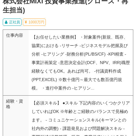
株式会社MIXI 投資事業推進(グロース・再
生担当)
正社員
1000万円
仕事内容
【お任せしたい業務例】 ・対象案件(新規、既存、
協業)における -リサーチ -ビジネスモデル把握及び
分析 -ヒアリング -財務分析(PL/BS/CF) -KPI精査 -
事業計画策定 -意思決定会計(DCF、NPV、IRR)職歴
経験なくてもOK。あれば尚可。 -付議資料作成
(PPT,EXCEL) ※数十億円～最大でも数百億円規
模。 ・進行中案件の -ヒアリン...
経験・資
【必須スキル】 ●スキル 下記内容のいくつかクリア
格
していればOK ※年齢とご経験のバランスで見極め
ます。 - コミュニケーションスキル(キーマンとの
社内外の調整) - 課題発見および問題解決スキル -