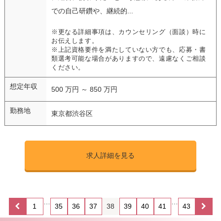
での自己研鑽や、継続的...
※更なる詳細事項は、カウンセリング（面談）時に
お伝えします。
※上記資格要件を満たしていない方でも、応募・書
類選考可能な場合がありますので、遠慮なくご相談
ください。
想定年収
500 万円 ～ 850 万円
勤務地
東京都渋谷区
求人詳細を見る
…
…
1
35
36
37
38
39
40
41
43