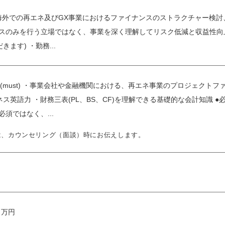
に海外での再エネ及びGX事業におけるファイナンスのストラクチャー検
ンスのみを行う立場ではなく、事業を深く理解してリスク低減と収益性
ます) ・勤務...
(must) ・事業会社や金融機関における、再エネ事業のプロジェクト
ス英語力 ・財務三表(PL、BS、CF)を理解できる基礎的な会計知識 ●必
須ではなく、...
は、カウンセリング（面談）時にお伝えします。
0 万円