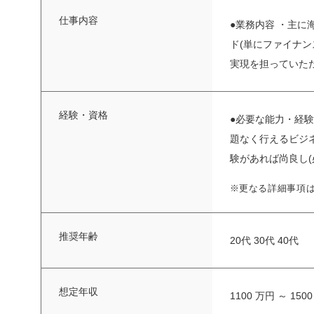
仕事内容
●業務内容 ・主
ド(単にファイナ
実現を担っていただき
経験・資格
●必要な能力・経験
題なく行えるビジネ
験があれば尚良し(必
※更なる詳細事項
推奨年齢
20代 30代 40代
想定年収
1100 万円 ～ 150