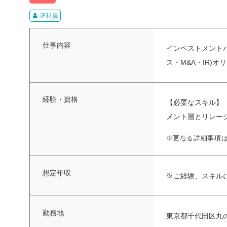
正社員
仕事内容
インベストメントバ
ス・M&A・IR)
経験・資格
【必要なスキル】 
メント層とリレー
※更なる詳細事項
想定年収
※ご経験、スキル
勤務地
東京都千代田区丸の