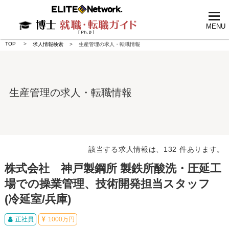
tog
nav
MENU
TOP
求人情報検索
生産管理の求人・転職情報
生産管理の求人・転職情報
該当する求人情報は、132 件あります。
株式会社 神戸製鋼所 製鉄所酸洗・圧延工
場での操業管理、技術開発担当スタッフ
(冷延室/兵庫)
正社員
1000万円