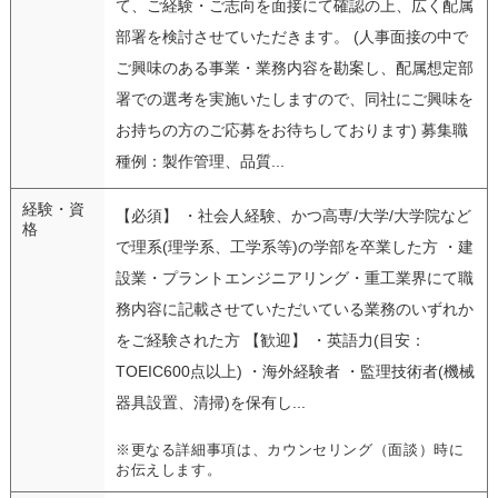
て、ご経験・ご志向を面接にて確認の上、広く配属
部署を検討させていただきます。 (人事面接の中で
ご興味のある事業・業務内容を勘案し、配属想定部
署での選考を実施いたしますので、同社にご興味を
お持ちの方のご応募をお待ちしております) 募集職
種例：製作管理、品質...
経験・資
【必須】 ・社会人経験、かつ高専/大学/大学院など
格
で理系(理学系、工学系等)の学部を卒業した方 ・建
設業・プラントエンジニアリング・重工業界にて職
務内容に記載させていただいている業務のいずれか
をご経験された方 【歓迎】 ・英語力(目安：
TOEIC600点以上) ・海外経験者 ・監理技術者(機械
器具設置、清掃)を保有し...
※更なる詳細事項は、カウンセリング（面談）時に
お伝えします。