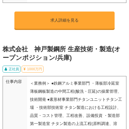
求人詳細を見る
株式会社 神戸製鋼所 生産技術・製造(オ
ープンポジション/兵庫)
正社員
1000万円
仕事内容
＜業務例＞ ●鉄鋼アルミ事業部門 ・薄板部冷延室
薄板鋼板製造の中間工程(酸洗・圧延)の操業管理、
技術開発 ●素形材事業部門チタンユニットチタン工
場 ・技術部技術室 チタン製造における工程設計、
品質・コスト管理、工程改善、設備投資 ・製造部
第一製造室 チタン製造の上流工程(原料調達、溶