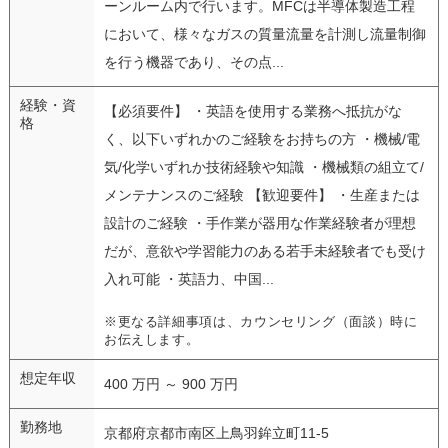
ーンルーム内で行います。MFCは半導体製造工程
において、様々なガスの質量流量を計測し流量制御
を行う機器であり、その点...
経験・資
【必須要件】 ・英語を使用する業務へ抵抗がな
格
く、以下いずれかのご経験をお持ちの方 ・機械/電
気/化学いずれか技術経験や知識 ・機械類の組立て/
メンテナンスのご経験 【歓迎要件】 ・生産または
設計のご経験 ・手作業が器用な作業経験者が理想
だが、意欲や学習能力のある若手未経験者でも受け
入れ可能 ・英語力、中国...
※更なる詳細事項は、カウンセリング（面談）時に
お伝えします。
想定年収
400 万円 ～ 900 万円
勤務地
京都府京都市南区上鳥羽鉾立町11-5