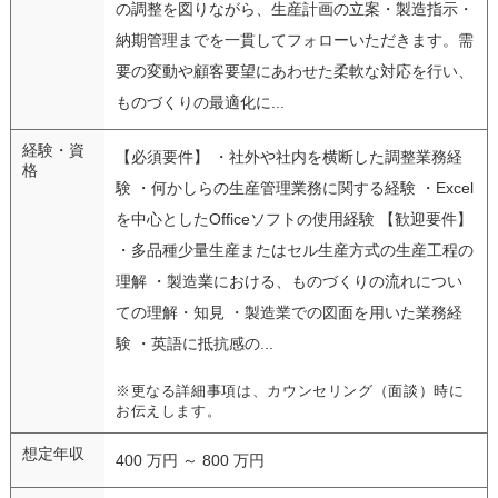
の調整を図りながら、生産計画の立案・製造指示・
納期管理までを一貫してフォローいただきます。需
要の変動や顧客要望にあわせた柔軟な対応を行い、
ものづくりの最適化に...
経験・資
【必須要件】 ・社外や社内を横断した調整業務経
格
験 ・何かしらの生産管理業務に関する経験 ・Excel
を中心としたOfficeソフトの使用経験 【歓迎要件】
・多品種少量生産またはセル生産方式の生産工程の
理解 ・製造業における、ものづくりの流れについ
ての理解・知見 ・製造業での図面を用いた業務経
験 ・英語に抵抗感の...
※更なる詳細事項は、カウンセリング（面談）時に
お伝えします。
想定年収
400 万円 ～ 800 万円