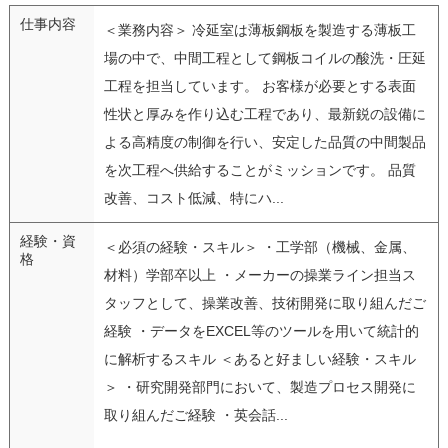
仕事内容
＜業務内容＞ 冷延室は薄板鋼板を製造する薄板工
場の中で、中間工程として鋼板コイルの酸洗・圧延
工程を担当しています。 お客様が必要とする表面
性状と厚みを作り込む工程であり、最新鋭の設備に
よる高精度の制御を行い、安定した品質の中間製品
を次工程へ供給することがミッションです。 品質
改善、コスト低減、特にハ...
経験・資
＜必須の経験・スキル＞ ・工学部（機械、金属、
格
材料）学部卒以上 ・メーカーの操業ライン担当ス
タッフとして、操業改善、技術開発に取り組んだご
経験 ・データをEXCEL等のツールを用いて統計的
に解析するスキル ＜あると好ましい経験・スキル
＞ ・研究開発部門において、製造プロセス開発に
取り組んだご経験 ・英会話...