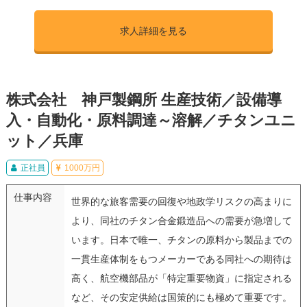
求人詳細を見る
株式会社 神戸製鋼所 生産技術／設備導
入・自動化・原料調達～溶解／チタンユニ
ット／兵庫
正社員
1000万円
仕事内容
世界的な旅客需要の回復や地政学リスクの高まりに
より、同社のチタン合金鍛造品への需要が急増して
います。日本で唯一、チタンの原料から製品までの
一貫生産体制をもつメーカーである同社への期待は
高く、航空機部品が「特定重要物資」に指定される
など、その安定供給は国策的にも極めて重要です。