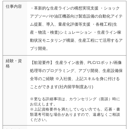
仕事内容
・革新的な生産ラインの構想実現支援 ・ショック
アブソーバや油圧機器向け製造設備の自動化アイテ
ム提案、導入、量産化評価等支援 ・各種工程(生
産・物流・検査)シミュレーション ・生産ライン稼
動状況モニタリング構築、生産工程にて活用するア
プリ開発。
経験・資
【歓迎要件】 生産ライン改善、PLC/ロボット/画像
格
処理等のプログラミング、アプリ開発、生産設備保
全等のご経験 ※入社後、上記スキルを身に付ける
ことができます(社内留学制度あり)
※更なる詳細事項は、カウンセリング（面談）時に
お伝えします。
※上記資格要件を満たしていない方でも、応募・書
類選考可能な場合がありますので、遠慮なくご相談
ください。