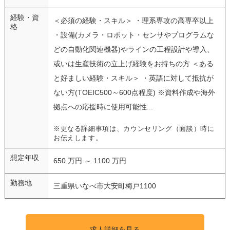
経験・資
＜必須の経験・スキル＞ ・理系専攻の高専卒以上
格
・設備(カメラ・ロボット・センサやプログラムな
どの自動化関連機器)やラインの工程設計や導入、
或いは生産技術の立上げ経験をお持ちの方 ＜ある
と好ましい経験・スキル＞ ・英語に対して抵抗が
ない方(TOEIC500～600点程度) ※資料作成や海外
拠点への応援時に使用可能性...
※更なる詳細事項は、カウンセリング（面談）時に
お伝えします。
想定年収
650 万円 ～ 1100 万円
勤務地
三重県いなべ市大安町梅戸1100
求人詳細を見る