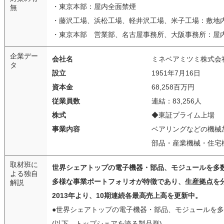
・東京本部：屋内全面禁煙
無
・藤沢工場、浜松工場、軽井沢工場、米子工場：敷地
・東京本部 営業部、名古屋事務所、大阪事務所：屋内
企業デー
会社名
ミネベアミツミ株式会
タ
設立
1951年7月16日
資本金
68,258百万円
従業員数
連結：83,256人
株式
◆東証プライム上場
事業内容
ベアリングなどの機械
部品・産業機械・住宅
取材班に
世界シェアトップの電子機器・部品、モジュールを多
よる独自
多様な事業ポートフォリオが特徴であり、生産拠点を分
解説
2013年より、10期連続各最高売上高を更新中。
●世界シェアトップの電子機器・部品、モジュールを
(以下、トップシェアを誇る製品群)