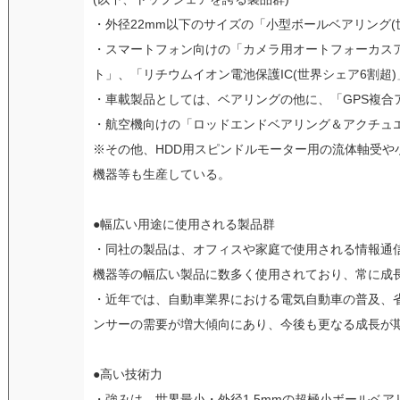
・外径22mm以下のサイズの「小型ボールベアリング(
・スマートフォン向けの「カメラ用オートフォーカスア
ト」、「リチウムイオン電池保護IC(世界シェア6割超)
・車載製品としては、ベアリングの他に、「GPS複合
・航空機向けの「ロッドエンドベアリング＆アクチュ
※その他、HDD用スピンドルモーター用の流体軸受や
機器等も生産している。
●幅広い用途に使用される製品群
・同社の製品は、オフィスや家庭で使用される情報通
機器等の幅広い製品に数多く使用されており、常に成
・近年では、自動車業界における電気自動車の普及、
ンサーの需要が増大傾向にあり、今後も更なる成長が
●高い技術力
・強みは、世界最小・外径1.5mmの超極小ボールベ