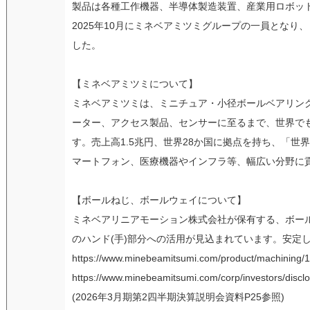
製品は各種工作機器、半導体製造装置、産業用ロボッ
2025年10月にミネベアミツミグループの一員とな
した。
【ミネベアミツミについて】
ミネベアミツミは、ミニチュア・小径ボールベアリング
ーター、アクセス製品、センサーに至るまで、世界で
す。売上高1.5兆円、世界28か国に拠点を持ち、「
マートフォン、医療機器やインフラ等、幅広い分野に
【ボールねじ、ボールウェイについて】
ミネベアリニアモーション株式会社が保有する、ボール
のハンド(手)部分への活用が見込まれています。安定
https://www.minebeamitsumi.com/product/machining/
https://www.minebeamitsumi.com/corp/investors/disclos
(2026年3月期第2四半期決算説明会資料P25参照)