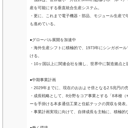
産を可能にする垂直統合生産システム。
・更に、これまで電子機器・部品、モジュール生産で
も進めている。
●グローバル展開を加速中
・海外生産シフトに積極的で、1973年にシンガポー
ける。
・10ヶ国以上に関連会社を擁し、世界中に製造拠点と
●中期事業計画
・2029年までに、現在のおおよそ倍となる2.5兆円
・成長戦略として、8分野をコア事業とする「8本槍（
ーを手掛ける本多通信工業と住鉱テックの買収を発表
・事業計画実現に向けて、自律成長を主軸に、積極的な
●働く環境