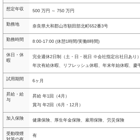
想定年収
500 万円 ～ 750 万円
勤務地
奈良県大和郡山市額田部北町652番3号
勤務時間
8:00-17:00 (休憩1時間/実働8時間)
休日・休
完全週休2日制（土・日・祝日 ※会社指定出社日あり
暇
年次有給休暇、リフレッシュ休暇、年末年始休暇、慶
試用期間
6ヶ月
昇給・給
昇給 年1回（4月）
与
賞与 年2回（6月・12月）
加入保険
健康保険、厚生年金保険、雇用保険、労災保険
受動喫煙
有
対策の有