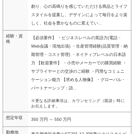
創り、心の高鳴りを感じていただける商品とライフ
スタイルを提案し、デザインによって毎日をより楽
しく、社会を豊かなものに変えてい...
経験・資
【必須要件】 ・ビジネスレベルの英語力(電話・
格
Web会議・現地出張) ・生産管理経験(品質管理・納
期管理・コスト管理) ・ネイティブレベルの日本語
力 【歓迎要件】 ・小売やメーカーでの購買経験 ・
サプライヤーとの交渉のご経験 ・円滑なコミュニ
ケーション能力 【求める人物像】 ・グローバル・
パートナーシップ：語...
※更なる詳細事項は、カウンセリング（面談）時に
お伝えします。
想定年収
350 万円 ～ 550 万円
勤務地
東京都港区北青山3丁目5-12 JRE青山クリスタルビ