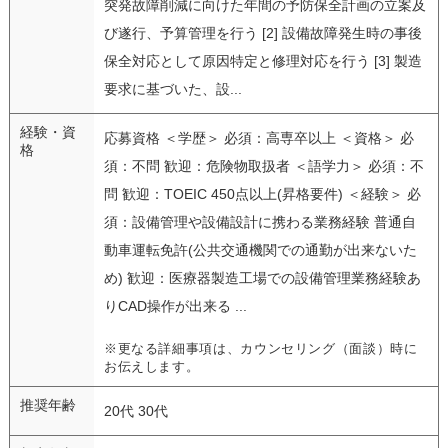
突発故障削減に向けた年間の予防保全計画の立案及
び遂行、予算管理を行う [2] 設備故障発生時の事後
保全対応として原因特定と修理対応を行う [3] 製造
要求に基づいた、設...
経験・資
応募資格 ＜学歴＞ 必須：高専卒以上 ＜資格＞ 必
格
須：不問 歓迎：危険物取扱者 ＜語学力＞ 必須：不
問 歓迎：TOEIC 450点以上(昇格要件) ＜経験＞ 必
須：設備管理や設備設計に携わる業務経験 普通自
動車運転免許(公共交通機関での通勤が出来ないた
め) 歓迎：医療器製造工場での設備管理業務経験あ
りCAD操作が出来る ...
※更なる詳細事項は、カウンセリング（面談）時に
お伝えします。
推奨年齢
20代 30代