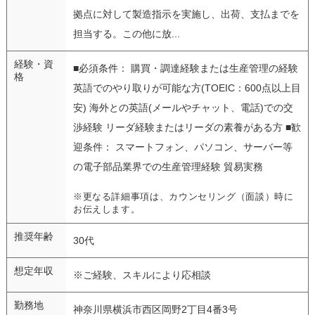
拠点に対して製造指示を実施し、出荷、支払までを
担当する。この他に放...
経験・資
■必須条件： 購買・調達経験または生産管理の経験
格
英語でのやり取りが可能な方(TOEIC：600点以上目
安) 海外との英語(メールやチャット、電話)での交
渉経験 リーダ経験またはリーダの素養がある方 ■歓
迎条件： スマートフォン、パソコン、サーバー等
の電子部品業界での生産管理経験 貿易実務
※更なる詳細事項は、カウンセリング（面談）時に
お伝えします。
推奨年齢
30代
想定年収
※ご経験、スキルにより応相談
勤務地
神奈川県横浜市西区岡野2丁目4番3号