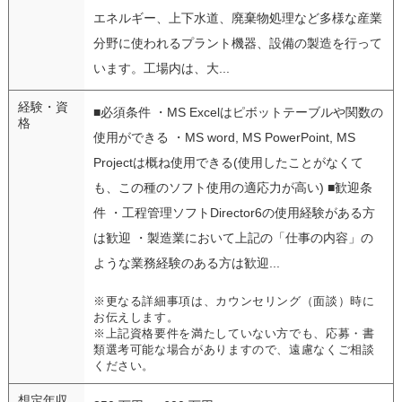
エネルギー、上下水道、廃棄物処理など多様な産業
分野に使われるプラント機器、設備の製造を行って
います。工場内は、大...
経験・資
■必須条件 ・MS Excelはピボットテーブルや関数の
格
使用ができる ・MS word, MS PowerPoint, MS
Projectは概ね使用できる(使用したことがなくて
も、この種のソフト使用の適応力が高い) ■歓迎条
件 ・工程管理ソフトDirector6の使用経験がある方
は歓迎 ・製造業において上記の「仕事の内容」の
ような業務経験のある方は歓迎...
※更なる詳細事項は、カウンセリング（面談）時に
お伝えします。
※上記資格要件を満たしていない方でも、応募・書
類選考可能な場合がありますので、遠慮なくご相談
ください。
想定年収