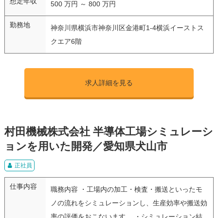
想定年収
500 万円 ～ 800 万円
勤務地
神奈川県横浜市神奈川区金港町1-4横浜イーストス
クエア6階
求人詳細を見る
村田機械株式会社 半導体工場シミュレーシ
ョンを用いた開発／愛知県犬山市
正社員
仕事内容
職務内容 ・工場内の加工・検査・搬送といったモ
ノの流れをシミュレーションし、生産効率や搬送効
率の評価をおこないます。 ・シミュレーション結