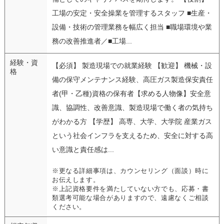
工場の安定・安全操業を管理するスタッフ ■生産・
設備・技術の管理業務を幅広く担当 ■職場環境や業
務の改善推進者／■工場...
経験・資
【必須】 製造現場での就業経験 【歓迎】 機械・設
格
備の保守メンテナンス経験、高圧ガス製造保安責任
者(甲・乙種)資格の保有者【求める人物像】安全意
識、協調性、改善意識、製造現場で働く者の気持ち
がわかる方 【学歴】 高専、大学、大学院 産業ガス
という社会インフラを支えるため、安全に対する高
い意識と責任感は...
※更なる詳細事項は、カウンセリング（面談）時に
お伝えします。
※上記資格要件を満たしていない方でも、応募・書
類選考可能な場合がありますので、遠慮なくご相談
ください。