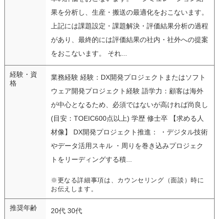
果を分析し、生産・搬送の最適化をおこないます。
上記には課題設定・課題解決・評価結果分析の過程
があり、最終的には評価結果の社内・社外への提案
をおこないます。 それ...
経験・資
業務経験 経験：DX開発プロジェクトまたはソフト
格
ウェア開発プロジェクト経験 語学力：顧客は海外
が中心となるため、必須ではないが高ければ尚良し
(目安：TOEIC600点以上) 学歴 修士卒 【求める人
材像】 DX開発プロジェクト推進： ・デジタル技術
やデータ活用スキル ・周りを巻き込みプロジェク
トをリーディングする積...
※更なる詳細事項は、カウンセリング（面談）時に
お伝えします。
推奨年齢
20代 30代