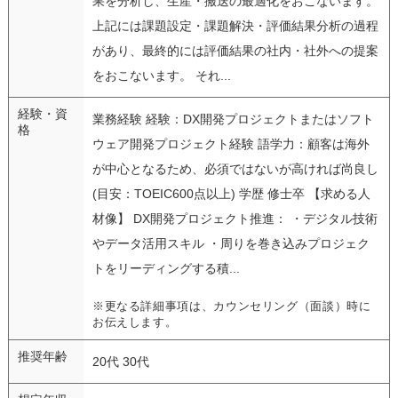
果を分析し、生産・搬送の最適化をおこないます。
上記には課題設定・課題解決・評価結果分析の過程
があり、最終的には評価結果の社内・社外への提案
をおこないます。 それ...
経験・資
業務経験 経験：DX開発プロジェクトまたはソフト
格
ウェア開発プロジェクト経験 語学力：顧客は海外
が中心となるため、必須ではないが高ければ尚良し
(目安：TOEIC600点以上) 学歴 修士卒 【求める人
材像】 DX開発プロジェクト推進： ・デジタル技術
やデータ活用スキル ・周りを巻き込みプロジェク
トをリーディングする積...
※更なる詳細事項は、カウンセリング（面談）時に
お伝えします。
推奨年齢
20代 30代