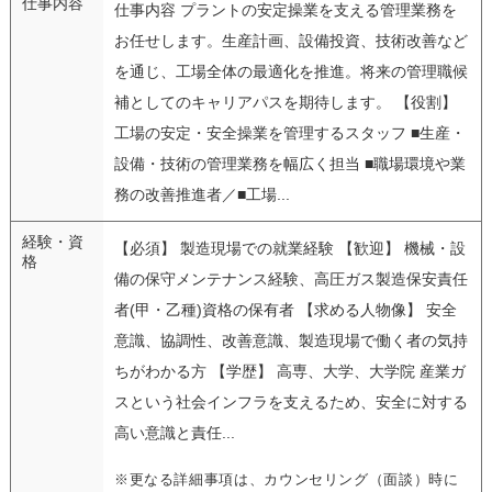
仕事内容
仕事内容 プラントの安定操業を支える管理業務を
お任せします。生産計画、設備投資、技術改善など
を通じ、工場全体の最適化を推進。将来の管理職候
補としてのキャリアパスを期待します。 【役割】
工場の安定・安全操業を管理するスタッフ ■生産・
設備・技術の管理業務を幅広く担当 ■職場環境や業
務の改善推進者／■工場...
経験・資
【必須】 製造現場での就業経験 【歓迎】 機械・設
格
備の保守メンテナンス経験、高圧ガス製造保安責任
者(甲・乙種)資格の保有者 【求める人物像】 安全
意識、協調性、改善意識、製造現場で働く者の気持
ちがわかる方 【学歴】 高専、大学、大学院 産業ガ
スという社会インフラを支えるため、安全に対する
高い意識と責任...
※更なる詳細事項は、カウンセリング（面談）時に