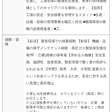
を通じ、工場全体の最適化を推進。将来の管理職候
補としてのキャリアパスを期待します。 【役割】
工場の安定・安全操業を管理するスタッフ ■生産・
設備・技術の管理業務を幅広く担当 ■職場環境や業
務の改善推進者／■工...
経験・資
【必須】 製造現場での就業経験 【歓迎】 機械・設
格
備の保守メンテナンス経験、高圧ガス製造保安責任
者(甲・乙種)資格の保有者【求める人物像】安全意
識、協調性、改善意識、製造現場で働く者の気持ち
がわかる方 【学歴】 高専、大学、大学院 産業ガス
という社会インフラを支えるため、安全に対する高
い意識と責任感は...
※更なる詳細事項は、カウンセリング（面談）時に
お伝えします。
※上記資格要件を満たしていない方でも、応募・書
類選考可能な場合がありますので、遠慮なくご相談
ください。