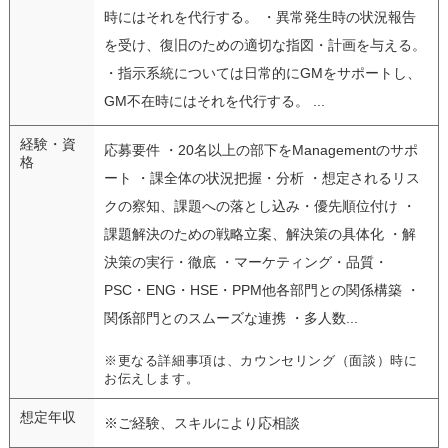
時にはそれを代行する。 ・異常発生時の状況報告
を受け、復旧のための適切な指図・計画を与える。
・指示系統については日常的にGMをサポートし、
GM不在時にはそれを代行する。 ...
経験・資
応募要件 ・20名以上の部下をManagementのサポ
格
ート ・課全体の状況把握・分析 ・想定されるリス
クの察知、課題への落とし込み・優先順位付け ・
課題解決のための戦略立案、解決策の具体化 ・解
決策の実行・徹底 ・マーケティング・品質・
PSC・ENG・HSE・PPM他各部門との関係構築 ・
関係部門とのスムーズな連携 ・多人数...
※更なる詳細事項は、カウンセリング（面談）時に
お伝えします。
想定年収
※ご経験、スキルにより応相談