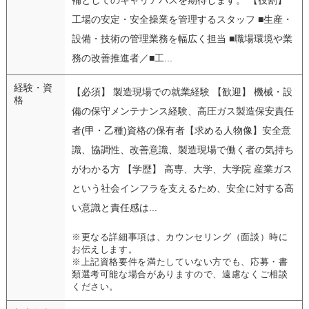
工場の安定・安全操業を管理するスタッフ ■生産・
設備・技術の管理業務を幅広く担当 ■職場環境や業
務の改善推進者／■工...
経験・資
【必須】 製造現場での就業経験 【歓迎】 機械・設
格
備の保守メンテナンス経験、高圧ガス製造保安責任
者(甲・乙種)資格の保有者【求める人物像】安全意
識、協調性、改善意識、製造現場で働く者の気持ち
がわかる方 【学歴】 高専、大学、大学院 産業ガス
という社会インフラを支えるため、安全に対する高
い意識と責任感は...
※更なる詳細事項は、カウンセリング（面談）時に
お伝えします。
※上記資格要件を満たしていない方でも、応募・書
類選考可能な場合がありますので、遠慮なくご相談
ください。