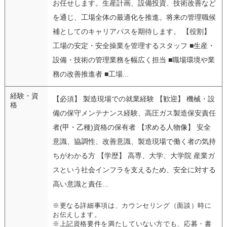
お任せします。生産計画、設備投資、技術改善など
を通じ、工場全体の最適化を推進。将来の管理職候
補としてのキャリアパスを期待します。 【役割】
工場の安定・安全操業を管理するスタッフ ■生産・
設備・技術の管理業務を幅広く担当 ■職場環境や業
務の改善推進者 ■工場...
経験・資
【必須】 製造現場での就業経験 【歓迎】 機械・設
格
備の保守メンテナンス経験、高圧ガス製造保安責任
者(甲・乙種)資格の保有者 【求める人物像】 安全
意識、協調性、改善意識、製造現場で働く者の気持
ちがわかる方 【学歴】 高専、大学、大学院 産業ガ
スという社会インフラを支えるため、安全に対する
高い意識と責任...
※更なる詳細事項は、カウンセリング（面談）時に
お伝えします。
※上記資格要件を満たしていない方でも、応募・書