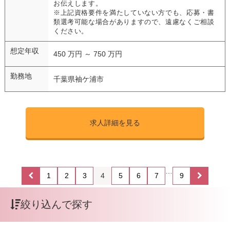
お伝えします。
※上記資格要件を満たしていない方でも、応募・書
類選考可能な場合がありますので、遠慮なくご相談
ください。
想定年収
450 万円 ～ 750 万円
勤務地
千葉県袖ケ浦市
求人詳細を見る
…
1
2
3
4
5
6
7
9
絞り込んで探す