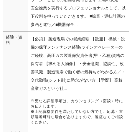
安全操業を実行するプロフェッショナルとして、以
下役割を担っていただきます。 ■操業・運転計画の
参画と遂行／■機器保全...
経験・資
【必須】 製造現場での就業経験 【歓迎】 機械・設
格
備の保守メンテナンス経験/ラインオペレーターの
ご経験、高圧ガス製造保安責任者(甲・乙種)資格の
保有者 【求める人物像】 ・安全意識、協調性、改
善意識、製造現場で働く者の気持ちがわかる方／・
交代勤務(シフト制)に懸念がない方 【学歴】 高校
産業ガスという社...
※更なる詳細事項は、カウンセリング（面談）時に
お伝えします。
※上記資格要件を満たしていない方でも、応募・書
類選考可能な場合がありますので、遠慮なくご相談
ください。