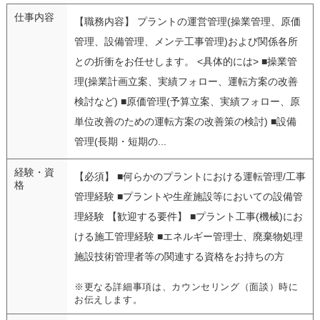
仕事内容
【職務内容】 プラントの運営管理(操業管理、原価
管理、設備管理、メンテ工事管理)および関係各所
との折衝をお任せします。 <具体的には> ■操業管
理(操業計画立案、実績フォロー、運転方案の改善
検討など) ■原価管理(予算立案、実績フォロー、原
単位改善のための運転方案の改善策の検討) ■設備
管理(長期・短期の...
経験・資
【必須】 ■何らかのプラントにおける運転管理/工事
格
管理経験 ■プラントや生産施設等においての設備管
理経験 【歓迎する要件】 ■プラント工事(機械)にお
ける施工管理経験 ■エネルギー管理士、廃棄物処理
施設技術管理者等の関連する資格をお持ちの方
※更なる詳細事項は、カウンセリング（面談）時に
お伝えします。