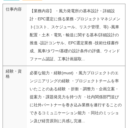
仕事内容
【業務内容】 ・風力発電所の基本設計・詳細設
計・EPC選定に係る業務 -プロジェクトマネジメン
ト(コスト、スケジュール、リスク管理、等) -風車
配置・土木・電気・輸送に関する基本/詳細設計の
推進 -設計コンサル、EPC選定業務 -技術仕様書作
成、風車/タワー/基礎の設計条件の評価、ウィンド
ファーム認証、工事計画届取...
経験・資
必要な能力・経験(must) ・風力プロジェクトのエ
格
ンジニアリングの経験 ・プロジェクトチームを率
いたことのある経験 ・折衝・調整力・企画立案・
提案力・課題発見力を持つ方 ・社内関係部門並び
に社外パートナーを巻き込み業務を遂行することの
できるコミュニケーション能力 ・同社のミッショ
ン及び経営原則に共感し完遂...