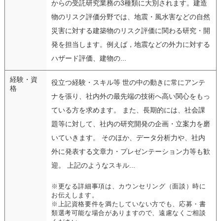
からの受託研究業務の3種類に大別されます。建造
物のリスク評価分野では、地震・風水害などの自然
災害に対する建築物のリスク評価に関わる研究・開
発を担当します。例えば，地震などの外力に対する
ハザード評価、建物の...
経験・資
役立つ経験・スキル等 世の中の動きに常にアンテ
格
ナを張り、社内外の最先端の技術へ高い関心をもっ
ている方を求めます。 また、長期的には、社会課
題等に対して、社内の研究開発の企画・立案力を磨
いていきます。 そのほか、データ分析力や、社内
外に発表する文章力・プレゼンテーション力等も歓
迎。 上記のようなスキル...
※更なる詳細事項は、カウンセリング（面談）時に
お伝えします。
※上記資格要件を満たしていない方でも、応募・書
類選考可能な場合がありますので、遠慮なくご相談