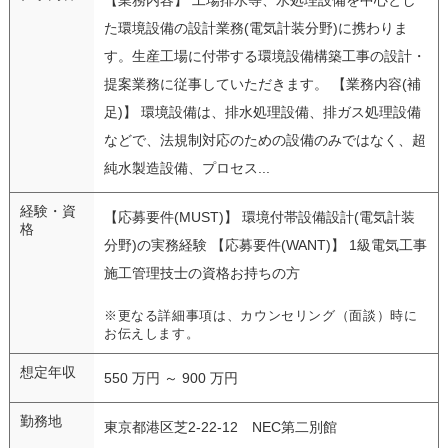
た環境設備の設計業務(電気計装分野)に携わりま
す。生産工場に付帯する環境設備構築工事の設計・
提案業務に従事していただきます。 【業務内容(補
足)】 環境設備は、排水処理設備、排ガス処理設備
などで、法規制対応のための設備のみではなく、超
純水製造設備、プロセス...
経験・資
【応募要件(MUST)】 環境付帯設備設計(電気計装
格
分野)の実務経験 【応募要件(WANT)】 1級電気工事
施工管理技士の資格お持ちの方
※更なる詳細事項は、カウンセリング（面談）時に
お伝えします。
想定年収
550 万円 ～ 900 万円
勤務地
東京都港区芝2-22-12 NEC第二別館