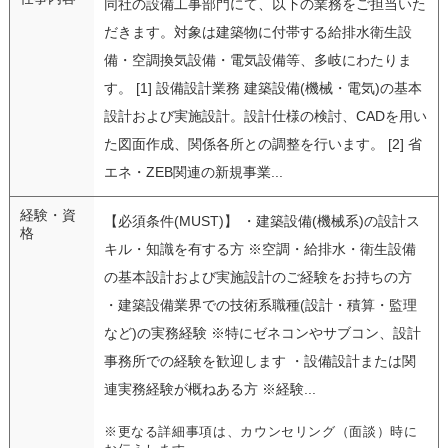
同社の設備工事部門にて、以下の業務をご担当いた
だきます。対象は建築物に付帯する給排水衛生設
備・空調換気設備・電気設備等、多岐にわたりま
す。 [1] 設備設計業務 建築設備(機械・電気)の基本
設計および実施設計。設計仕様の検討、CADを用い
た図面作成、関係各所との調整を行います。 [2] 省
エネ・ZEB関連の新規事業...
経験・資
【必須条件(MUST)】 ・建築設備(機械系)の設計ス
格
キル・知識を有する方 ※空調・給排水・衛生設備
の基本設計および実施設計のご経験をお持ちの方
・建築設備業界での技術系職種(設計・積算・監理
など)の実務経験 ※特にゼネコンやサブコン、設計
事務所での経験を歓迎します ・設備設計または関
連実務経験が概ねある方 ※経験...
※更なる詳細事項は、カウンセリング（面談）時に