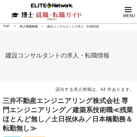
tog
nav
MENU
TOP
求人情報検索
建設コンサルタントの求人・転職情報
建設コンサルタントの求人・転職情報
該当する求人情報は、64 件あります。
三井不動産エンジニアリング株式会社 専
門エンジニアリング／建築系技術職≪残業
ほとんど無し／土日祝休み／日本橋勤務＆
転勤無し≫