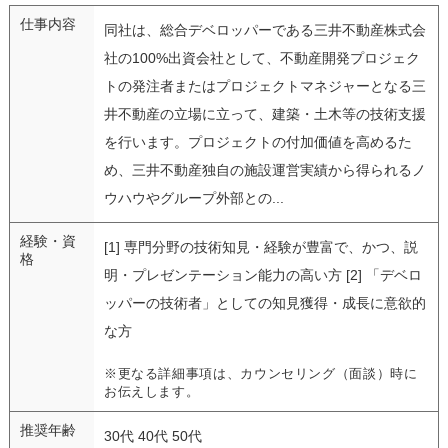
仕事内容
同社は、総合デベロッパーである三井不動産株式会
社の100%出資会社として、不動産開発プロジェク
トの発注者またはプロジェクトマネジャーとなる三
井不動産の立場に立って、建築・土木等の技術支援
を行います。プロジェクトの付加価値を高めるた
め、三井不動産独自の施設運営実績から得られるノ
ウハウやグループ外部との...
経験・資
[1] 専門分野の技術知見・経験が豊富で、かつ、説
格
明・プレゼンテーション能力の高い方 [2] 「デベロ
ッパーの技術者」としての知見獲得・成長に意欲的
な方
※更なる詳細事項は、カウンセリング（面談）時に
お伝えします。
推奨年齢
30代 40代 50代