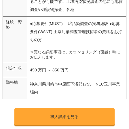
ることが可能です。土壌汚染状況調査の他にも地質
調査や埋設物探査、各種...
経験・資
●応募要件(MUST) 土壌汚染調査の実務経験 ●応募
格
要件(WANT) 土壌汚染調査管理技術者の資格をお持
ちの方
※更なる詳細事項は、カウンセリング（面談）時に
お伝えします。
想定年収
450 万円 ～ 850 万円
勤務地
神奈川県川崎市中原区下沼部1753 NEC玉川事業
場内
求人詳細を見る