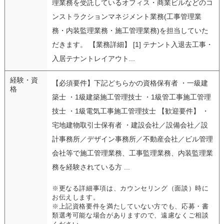
理業務を受託しているオフィス・商業ビルなどのコ
ンストラクションマネジメント業務(工事管理業
務・内装監理業務・施工管理業務)を担当していた
だきます。 【業務詳細】 [1] テナント入退去工事・
入居テナントレイアウト...
経験・資
【必須要件】下記どちらかの資格保有者 ・一級建
格
築士 ・1級建築施工管理技士 ・1級管工事施工管理
技士 ・1級電気工事施工管理技士 【歓迎要件】 ・
宅地建物取引士保有者 ・建設会社／設備会社／設
計事務所／デザイン事務所／不動産会社／ビル管理
会社等で施工管理業務、工事監理業務、内装監理業
務を経験されている方 ...
※更なる詳細事項は、カウンセリング（面談）時に
お伝えします。
※上記資格要件を満たしていない方でも、応募・書
類選考可能な場合がありますので、遠慮なくご相談