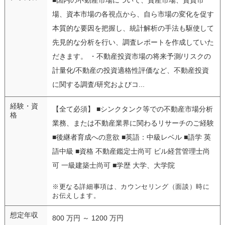
場、資本市場の各視点から、自ら市場の変化を促す
本質的な要因を把握し、統計解析の手法も駆使して
先見的な分析を行い、調査レポートを作成していた
だきます。 ・不動産投資市場の将来予測/リスクの
計量化/不動産の投資適格性評価など、不動産投資
に関する調査/研究およびコ...
経験・資
【全て必須】 ■シンクタンク等での不動産市場分析
格
業務、または不動産業界に関わるリサーチのご経験
■後継者育成への意欲 ■英語：中級レベル ■語学 英
語中級 ■資格 不動産鑑定士尚可 ビル経営管理士尚
可 一級建築士尚可 ■学歴 大学、大学院
※更なる詳細事項は、カウンセリング（面談）時に
お伝えします。
想定年収
800 万円 ～ 1200 万円