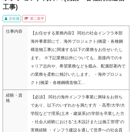
工事)
正社員
第二新卒
仕事内容
【お任せする業務内容】 同社の社会インフラ本部
海外事業部にて、海外プロジェクト(橋梁・各種鋼
構造物工事)に関連する以下の業務をお任せいたし
ます。 ※下記業務以外についても、面接内でのキ
ャリア志向や、希望業務などを鑑み、配属部署内で
の業務を柔軟に検討いたします。 ・海外プロジェ
クト(橋梁・各種鋼構造物工...
経験・資
【必須】 同社の海外インフラ事業に興味をお持ち
格
であり、以下のいずれかを満たす方 ・高専/大学/大
学院などで理系(土木・建築系)の学部を卒業した方
・社会人経験における”土木設計または施工管理”の
実務経験 ・インフラ建設を通して世界への社会貢