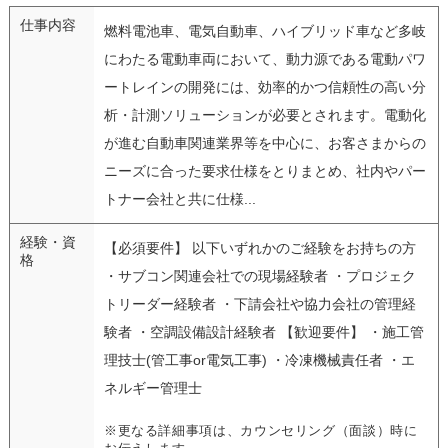
仕事内容
燃料電池車、電気自動車、ハイブリッド車など多岐
にわたる電動車両において、動力源である電動パワ
ートレインの開発には、効率的かつ信頼性の高い分
析・計測ソリューションが必要とされます。電動化
が進む自動車関連業界等を中心に、お客さまからの
ニーズに合った要求仕様をとりまとめ、社内やパー
トナー会社と共に仕様...
経験・資
【必須要件】 以下いずれかのご経験をお持ちの方
格
・サブコン関連会社での現場経験者 ・プロジェク
トリーダー経験者 ・下請会社や協力会社の管理経
験者 ・空調設備設計経験者 【歓迎要件】 ・施工管
理技士(管工事or電気工事) ・冷凍機械責任者 ・エ
ネルギー管理士
※更なる詳細事項は、カウンセリング（面談）時に