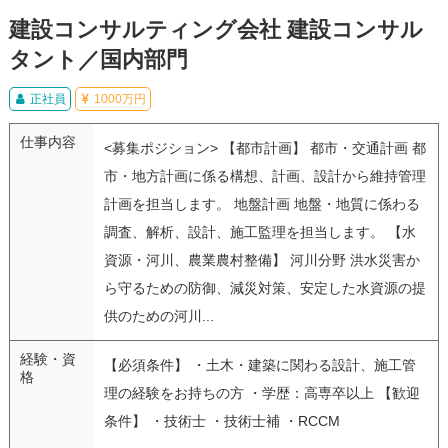
建設コンサルティング会社 建設コンサル
タント／国内部門
正社員
1000万円
仕事内容
<募集ポジション> 【都市計画】 都市・交通計画 都
市・地方計画に係る構想、計画、設計から維持管理
計画を担当します。 地盤計画 地盤・地質に係わる
調査、解析、設計、施工監理を担当します。 【水
資源・河川、農業農村整備】 河川分野 洪水災害か
ら守るための防御、減災対策、安定した水資源の提
供のための河川...
経験・資
【必須条件】 ・土木・建築に関わる設計、施工管
格
理の経験をお持ちの方 ・学歴：高専卒以上 【歓迎
条件】 ・技術士 ・技術士補 ・RCCM