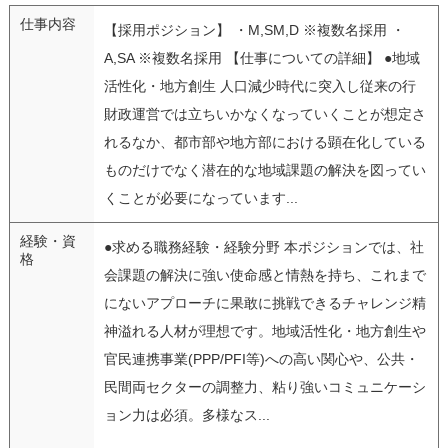
仕事内容
【採用ポジション】 ・M,SM,D ※複数名採用 ・
A,SA ※複数名採用 【仕事についての詳細】 ●地域
活性化・地方創生 人口減少時代に突入し従来の行
財政運営では立ちいかなくなっていくことが想定さ
れるなか、都市部や地方部における顕在化している
ものだけでなく潜在的な地域課題の解決を図ってい
くことが必要になっています...
経験・資
●求める職務経験・経験分野 本ポジションでは、社
格
会課題の解決に強い使命感と情熱を持ち、これまで
にないアプローチに果敢に挑戦できるチャレンジ精
神溢れる人材が理想です。地域活性化・地方創生や
官民連携事業(PPP/PFI等)への高い関心や、公共・
民間両セクターの調整力、粘り強いコミュニケーシ
ョン力は必須。多様なス...