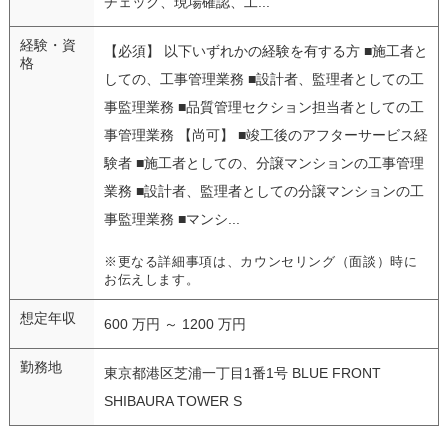
チェック、現場確認、工...
経験・資
【必須】 以下いずれかの経験を有する方 ■施工者と
格
しての、工事管理業務 ■設計者、監理者としての工
事監理業務 ■品質管理セクション担当者としての工
事管理業務 【尚可】 ■竣工後のアフターサービス経
験者 ■施工者としての、分譲マンションの工事管理
業務 ■設計者、監理者としての分譲マンションの工
事監理業務 ■マンシ...
※更なる詳細事項は、カウンセリング（面談）時に
お伝えします。
想定年収
600 万円 ～ 1200 万円
勤務地
東京都港区芝浦一丁目1番1号 BLUE FRONT
SHIBAURA TOWER S