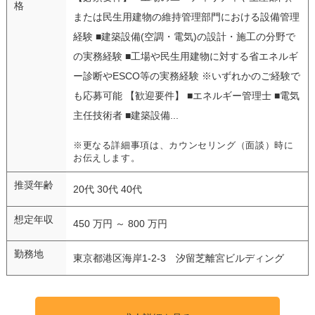
格
または民生用建物の維持管理部門における設備管理
経験 ■建築設備(空調・電気)の設計・施工の分野で
の実務経験 ■工場や民生用建物に対する省エネルギ
ー診断やESCO等の実務経験 ※いずれかのご経験で
も応募可能 【歓迎要件】 ■エネルギー管理士 ■電気
主任技術者 ■建築設備...
※更なる詳細事項は、カウンセリング（面談）時に
お伝えします。
推奨年齢
20代 30代 40代
想定年収
450 万円 ～ 800 万円
勤務地
東京都港区海岸1-2-3 汐留芝離宮ビルディング