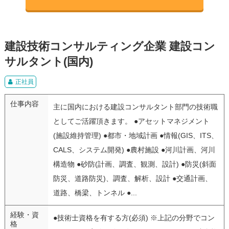
建設技術コンサルティング企業 建設コン
サルタント(国内)
正社員
仕事内容
主に国内における建設コンサルタント部門の技術職
としてご活躍頂きます。 ●アセットマネジメント
(施設維持管理) ●都市・地域計画 ●情報(GIS、ITS、
CALS、システム開発) ●農村施設 ●河川計画、河川
構造物 ●砂防(計画、調査、観測、設計) ●防災(斜面
防災、道路防災)、調査、解析、設計 ●交通計画、
道路、橋梁、トンネル ●...
経験・資
●技術士資格を有する方(必須) ※上記の分野でコン
格