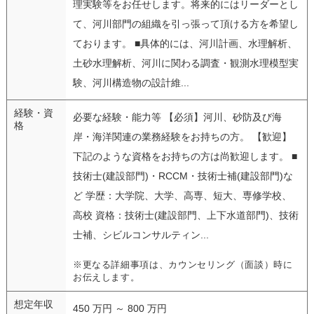
理実験等をお任せします。将来的にはリーダーとし
て、河川部門の組織を引っ張って頂ける方を希望し
ております。 ■具体的には、河川計画、水理解析、
土砂水理解析、河川に関わる調査・観測水理模型実
験、河川構造物の設計維...
経験・資
必要な経験・能力等 【必須】河川、砂防及び海
格
岸・海洋関連の業務経験をお持ちの方。 【歓迎】
下記のような資格をお持ちの方は尚歓迎します。 ■
技術士(建設部門)・RCCM・技術士補(建設部門)な
ど 学歴：大学院、大学、高専、短大、専修学校、
高校 資格：技術士(建設部門、上下水道部門)、技術
士補、シビルコンサルティン...
※更なる詳細事項は、カウンセリング（面談）時に
お伝えします。
想定年収
450 万円 ～ 800 万円