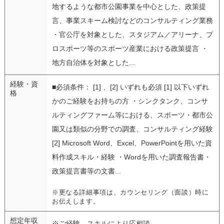
地するような都市公園事業を中心とした、政策提
言、事業スキーム検討などのコンサルティング業務
・官公庁を対象とした、スタジアム／アリーナ、プ
ロスポーツ等のスポーツ産業における政策提言 ・
地方自治体を対象とした...
経験・資
■必須条件： [1] 、[2] いずれも必須 [1] 以下いずれ
格
かのご経験をお持ちの方 ・シンクタンク、コンサ
ルティングファーム等における、スポーツ・都市公
園又は類似の分野での調査、コンサルティング経験
[2] Microsoft Word、Excel、PowerPointを用いた資
料作成スキル・経験 ・Wordを用いた調査報告書・
政策提言書等の文書...
※更なる詳細事項は、カウンセリング（面談）時に
お伝えします。
想定年収
※ご経験、スキルにより応相談