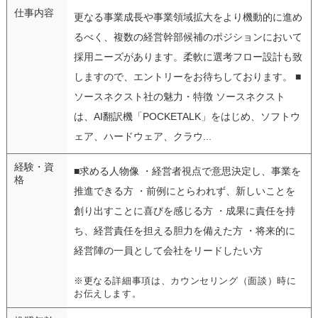
仕事内容
更なる事業成長や事業領域拡大をより機動的に進め
るべく、複数の経営幹部候補のポジションにおいて
採用ニーズがあります。柔軟に選考フロー設計も致
しますので、エントリーをお待ちしております。 ■
ソースネクスト社の魅力・特徴 ソースネクスト
は、AI翻訳機「POCKETALK」をはじめ、ソフトウ
ェア、ハードウェア、クラウ...
経験・資
■求める人物像 ・経営者視点で意思決定し、事業を
格
推進できる方 ・前例にとらわれず、新しいことを
創り出すことに喜びを感じる方 ・成果に責任を持
ち、経営責任を担える胆力を備えた方 ・将来的に
経営陣の一員として会社をリードしたい方
※更なる詳細事項は、カウンセリング（面談）時に
お伝えします。