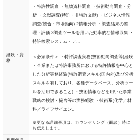
・特許性調査 ・無効資料調査 ・技術動向調査・分
析 ・文献調査(特許・非特許文献) ・ビジネス情報
調査(競合・市場動向) 2情報分析 ・調査結果の整
理・評価 3調査ツールを用いた効率的な情報収集 ・
特許検索システム・デ...
経験・資
＜必須条件＞ ・特許調査実務(技術動向調査等)経験
格
・企業または特許事務所における特許情報を中心と
した分析実務経験(特許調査スキル(国内外)及び分析
スキルを有しており、各種データベース、分析ツー
ルを活用できること) ・技術情報などを用いた事業
戦略の検討・提言等の実務経験 ・技術系(化学／材
料／ライフサイエン...
※更なる詳細事項は、カウンセリング（面談）時に
お伝えします。
想定年収