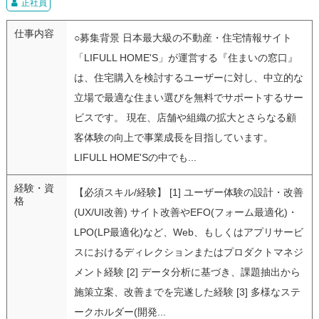
正社員
仕事内容
○募集背景 日本最大級の不動産・住宅情報サイト
「LIFULL HOME'S」が運営する『住まいの窓口』
は、住宅購入を検討するユーザーに対し、中立的な
立場で最適な住まい選びを無料でサポートするサー
ビスです。 現在、店舗や組織の拡大とさらなる顧
客体験の向上で事業成長を目指しています。
LIFULL HOME'Sの中でも...
経験・資
【必須スキル/経験】 [1] ユーザー体験の設計・改善
格
(UX/UI改善) サイト改善やEFO(フォーム最適化)・
LPO(LP最適化)など、Web、もしくはアプリサービ
スにおけるディレクションまたはプロダクトマネジ
メント経験 [2] データ分析に基づき、課題抽出から
施策立案、改善までを完遂した経験 [3] 多様なステ
ークホルダー(開発...