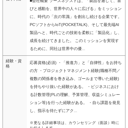
■会社概要 ソースネクストは、「製品を通じて、喜
びと感動を、世界中の人々に広げる」をミッション
に、時代の「次の常識」を創出し続ける企業です。
PCソフトからIoT(POCKETALK)、そして最先端AI
製品へと、時代ごとの技術を柔軟に「製品化」し、
成長を続けてきました。 このミッションを実現す
るために、同社は世界中の優...
経験・資
応募資格(必須) ・「推進力」と「自律性」をお持ち
格
の方 ・プロジェクトマネジメント経験(職種不問／
複数の関係者を巻き込み、ゴールまで導いた経験)
を持ちやり抜いた経験がある。 ・ビジネスにおけ
る計数管理(PLの理解、予算管理、収益シミュレー
ション等)を行った経験がある。 ・自ら課題を発見
し、指示を待たずにアク...
※更なる詳細事項は、カウンセリング（面談）時に
お伝えします。