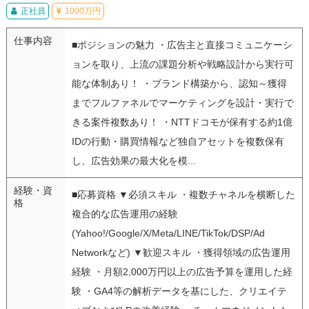
正社員
1000万円
仕事内容
■ポジションの魅力 ・広告主と直接コミュニケーシ
ョンを取り、上流の課題分析や戦略設計から実行可
能な体制あり！ ・ブランド構築から、認知～獲得
までフルファネルでマーケティングを設計・実行で
きる案件複数あり！ ・NTTドコモが保有する約1億
IDの行動・購買情報など独自アセットを複数保有
し、広告効果の最大化を模...
経験・資
■応募資格 ▼必須スキル ・複数チャネルを横断した
格
複合的な広告運用の経験
(Yahoo!/Google/X/Meta/LINE/TikTok/DSP/Ad
Networkなど) ▼歓迎スキル ・獲得領域の広告運用
経験 ・月額2,000万円以上の広告予算を運用した経
験 ・GA4等の解析データを基にした、クリエイテ