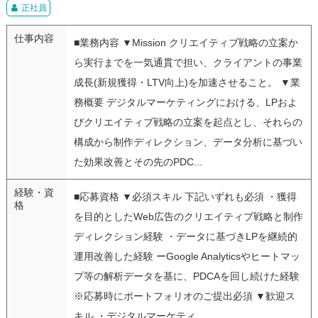
正社員
仕事内容
■業務内容 ▼Mission クリエイティブ戦略の立案か
ら実行までを一気通貫で担い、クライアントの事業
成長(新規獲得・LTV向上)を加速させること。 ▼業
務概要 デジタルマーケティングにおける、LPおよ
びクリエイティブ戦略の立案を起点とし、それらの
構成から制作ディレクション、データ分析に基づい
た効果改善とその先のPDC...
経験・資
■応募資格 ▼必須スキル 下記いずれも必須 ・獲得
格
を目的としたWeb広告のクリエイティブ戦略と制作
ディレクション経験 ・データに基づきLPを継続的
運用改善した経験 ーGoogle Analyticsやヒートマッ
プ等の解析データを基に、PDCAを回し続けた経験
※応募時にポートフォリオのご提出必須 ▼歓迎ス
キル ・デジタルマーケティ...