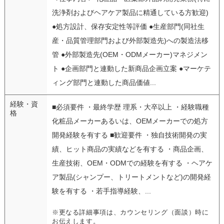
洗浄剤およびヘアケア製品に精通している方歓迎)
●処方設計、保存安定性等評価 ●生産部門(同社生
産・品質管理部門および外部製造先)への製造法移
管 ●外部製造先(OEM・ODMメーカー)マネジメン
ト ●企画部門と連動した新商品企画立案 ●マーケテ
ィング部門と連動した商品価値...
経験・資
■必須要件 ・最終学歴 理系・大卒以上 ・経験職種
格
化粧品メーカーあるいは、OEMメーカーでの処方
開発経験を有する ■歓迎要件 ・独自技術開発の実
績、ヒット商品の実績などを有する ・商品企画、
生産技術、OEM・ODMでの経験を有する ・ヘアケ
ア製品(シャンプー、トリートメントなど)の開発経
験を有する ・若手指導経験、...
※更なる詳細事項は、カウンセリング（面談）時に
お伝えします。