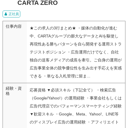
CARTA ZERO
正社員
仕事内容
★この求人の3行まとめ★ ・媒体の自動化が進む
中、CARTAグループの膨大なデータとAIを駆使し
再現性ある勝ちパターンを自ら開発する運用ストラ
テジストポジション ・広告運用だけでなく、自社
独自の送客メディアの成長を牽引。ご自身の運用が
広告事業全体の競争優位性を生み出す手応えを実感
できる ・単なる入札管理に留ま...
経験・資
応募資格 ▼必須スキル（下記全て） ・検索広告
格
（Google/Yahoo!）の運用経験 ・事業会社もしくは
広告代理店でのパフォーマンスマーケティング経験
▼歓迎スキル ・Google、Meta、Yahoo!、LINE等
のディスプレイ広告の運用経験 ・アフィリエイト