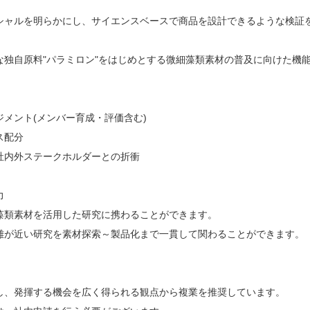
シャルを明らかにし、サイエンスベースで商品を設計できるような検証
な独自原料"パラミロン"をはじめとする微細藻類素材の普及に向けた機
メント(メンバー育成・評価含む)
ス配分
社内外ステークホルダーとの折衝
力
藻類素材を活用した研究に携わることができます。
離が近い研究を素材探索～製品化まで一貫して関わることができます。
し、発揮する機会を広く得られる観点から複業を推奨しています。