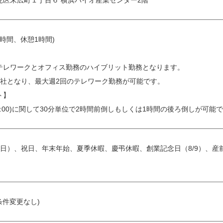
見区末広町１丁目６ 横浜バイオ産業センター2階
働8時間、休憩1時間)
】
テレワークとオフィス勤務のハイブリット勤務となります。
出社となり、最大週2回のテレワーク勤務が可能です。
ト】
18:00)に関して30分単位で2時間前倒しもしくは1時間の後ろ倒しが可能
土日）、祝日、年末年始、夏季休暇、慶弔休暇、創業記念日（8/9）、
条件変更なし)