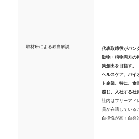
取材班による独自解説
代表取締役がバン
動物・植物両方の
策創出を目指す。
ヘルスケア、バイ
ト企業。特に、食
感じ、入社する社
社内はフリーアド
員が在籍している
自律性が高く自発