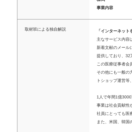
事業内容
取材班による独自解説
「インターネット
主なサービス内容は
新着文献のメール
提供しており、3
この医療従事者会
その他にも一般の方
トショップ運営等
1人で年間1億3
事業は社会貢献性
社員にとっても医
また、米国、韓国