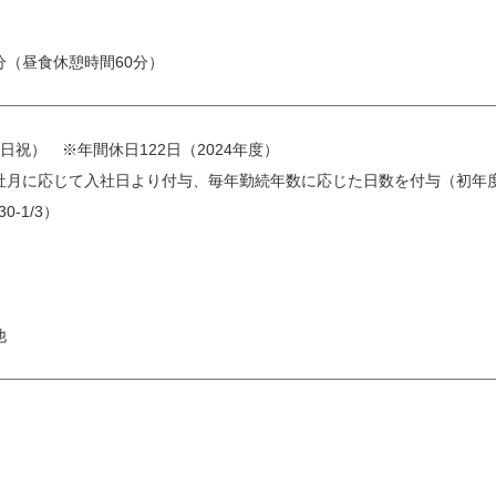
5分（昼食休憩時間60分）
日祝） ※年間休日122日（2024年度）
月に応じて入社日より付与、毎年勤続年数に応じた日数を付与（初年度17日
0-1/3）
他