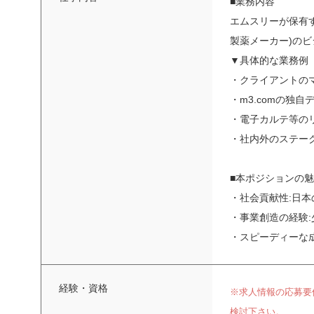
■業務内容
エムスリーが保有す
製薬メーカー)の
▼具体的な業務例
・クライアントの
・m3.comの独
・電子カルテ等の
・社内外のステー
■本ポジションの
・社会貢献性:日
・事業創造の経験
・スピーディーな
経験・資格
※求人情報の応募要
検討下さい。