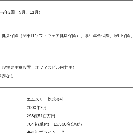
与年2回（5月、11月）
：健康保険（関東ITソフトウェア健康保険）、厚生年金保険、雇用保険
：喫煙専用室設置（オフィスビル内共用）
業務なし
エムスリー株式会社
2000年9月
293億51百万円
704名(単体)、15,360名(連結)
◆東証プライム上場