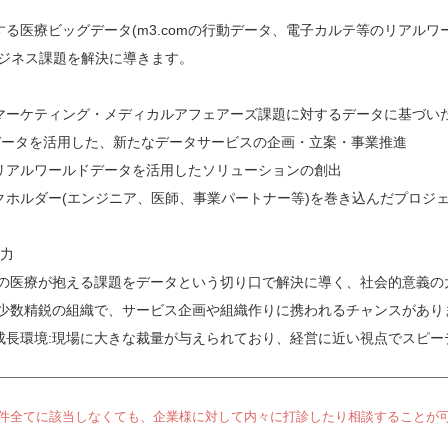
る医療ビッグデータ(m3.comの行動データ、電子カルテ等のリアルワ
ビジネス課題を解決に導きます。
マーケティング・メディカルアフェアーズ課題に対するデータに基づい
自データを活用した、新たなデータサービスの企画・立案・事業推進
リアルワールドデータを活用したソリューションの創出
クホルダー(エンジニア、医師、事業パートナー等)を巻き込んだプロジ
魅力
本の医療が抱える課題をデータという切り口で解決に導く、社会的意義の
:少数精鋭の組織で、サービス企画や組織作りに携われるチャンスがあり
成長環境:現場に大きな裁量が与えられており、経営に近い視点でスピー
件全てに該当しなくても、企業様に対して内々に打診したり相談することが