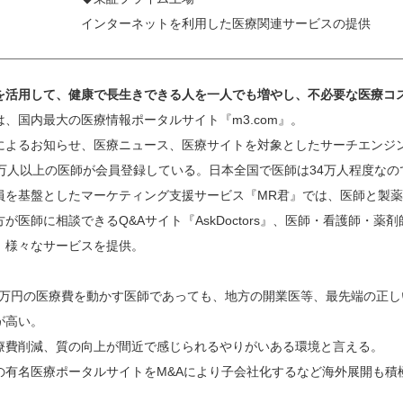
インターネットを利用した医療関連サービスの提供
を活用して、健康で長生きできる人を一人でも増やし、不必要な医療コ
、国内最大の医療情報ポータルサイト『m3.com』。
によるお知らせ、医療ニュース、医療サイトを対象としたサーチエンジ
2万人以上の医師が会員登録している。日本全国で医師は34万人程度な
員を基盤としたマーケティング支援サービス『MR君』では、医師と製
が医師に相談できるQ&Aサイト『AskDoctors』、医師・看護師・
、様々なサービスを提供。
000万円の医療費を動かす医師であっても、地方の開業医等、最先端の正
が高い。
療費削減、質の向上が間近で感じられるやりがいある環境と言える。
の有名医療ポータルサイトをM&Aにより子会社化するなど海外展開も積