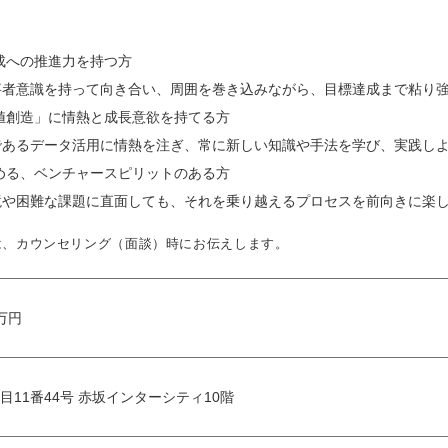
成への推進力を持つ方
事者意識を持って向き合い、周囲を巻き込みながら、目標達成まで粘り
値創造」に情熱と成長意欲を持てる方
であるデータ活用に情熱を注ぎ、常に新しい知識や手法を学び、実践し
める、ベンチャースピリットのある方
境や困難な課題に直面しても、それを乗り越えるプロセスを前向きに楽
は、カウンセリング（面談）時にお伝えします。
 万円
目11番44号 赤坂インターシティ10階