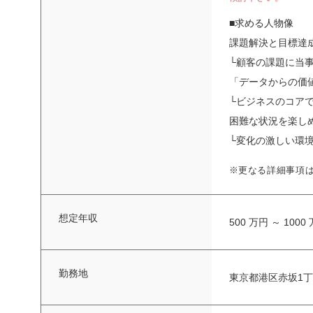
■求める人物像
課題解決と目標達
└顧客の課題に当
「データからの価
└ビジネスのコア
困難な状況を楽し
└変化の激しい環
※更なる詳細事項
想定年収
500 万円 ～ 1000
勤務地
東京都港区赤坂1丁