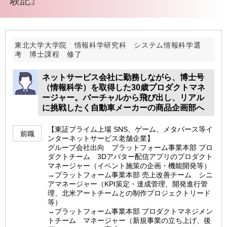
験記』
東北大学大学院 情報科学研究科 システム情報科学選
考 博士課程 修了
ネットサービス会社に勤務しながら、博士号
（情報科学）を取得した30歳プロダクトマネ
ージャー。バーチャルから飛び出し、リアル
に挑戦したく自動車メーカーの商品企画部へ
【東証プライム上場 SNS、ゲーム、メタバース等イ
前職
ンターネットサービス老舗企業】
グループ会社出向 プラットフォーム事業本部 プロ
ダクトチーム 3Dアバター配信アプリのプロダクト
マネージャー（イベント施策の企画・機能開発等）
→プラットフォーム事業本部 売上改善チーム シニ
アマネージャー（KPI策定・達成管理、開発進行管
理、北米アートチームとの制作プロジェクトリード
等）
→プラットフォーム事業本部 プロダクトマネジメン
トチーム マネージャー（新規事業の立ち上げ、後