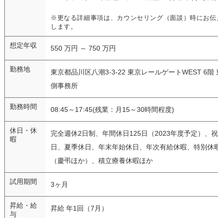
※更なる詳細事項は、カウンセリング（面談）時にお伝
します。
想定年収
550 万円 ～ 750 万円
勤務地
東京都品川区八潮3-3-22 東京レールゲートWEST 6階 
側事務所
勤務時間
08:45～17:45(残業：月15～30時間程度)
休日・休
完全週休2日制、年間休日125日（2023年度予定）、祝
暇
日、夏季休日、年末年始休日、年次有給休暇、特別休
（慶弔ほか）、積立療養休暇ほか
試用期間
3ヶ月
昇給・給
昇給 年1回（7月）
与