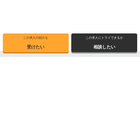
この求人の紹介を
この求人にトライできるか
受けたい
相談したい
トップ
選ばれる理由
転職体験記
求人ブックマーク
求人情報検索
転職支援サービス
博士の先達に聞く
サイトマップ
産業界で活躍する博士インタビュー
お問い合わせ
TOPICS
個人情報保護方針
データが語る博士・ポスドク
運営会社
3つの弱点を補う
Copyright © 2026 Elite Network Co,Ltd. All Right Reserved.