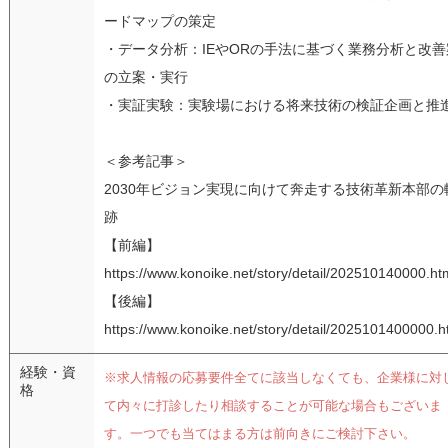
ードマップの策定
・データ分析：IEやORの手法に基づく業務分析と改善
の立案・実行
・実証実験：実験場における将来技術の検証企画と推
＜参考記事＞
2030年ビジョン実現に向けて奔走する技術革新本部の
跡
【前編】
https://www.konoike.net/story/detail/202510140000.ht
【後編】
https://www.konoike.net/story/detail/2025101400000.h
経験・資
※求人情報の応募要件全てに該当しなくても、企業様に対
格
て内々に打診したり相談することが可能な場合もございま
す。一つでも当てはまる方は前向きにご検討下さい。