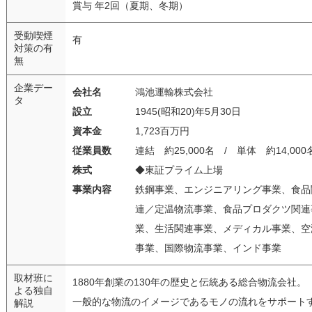
賞与 年2回（夏期、冬期）
受動喫煙
有
対策の有
無
企業デー
会社名
鴻池運輸株式会社
タ
設立
1945(昭和20)年5月30日
資本金
1,723百万円
従業員数
連結 約25,000名 / 単体 約14,000
株式
◆東証プライム上場
事業内容
鉄鋼事業、エンジニアリング事業、食品
連／定温物流事業、食品プロダクツ関連
業、生活関連事業、メディカル事業、空
事業、国際物流事業、インド事業
取材班に
1880年創業の130年の歴史と伝統ある総合物流会社。
よる独自
一般的な物流のイメージであるモノの流れをサポート
解説