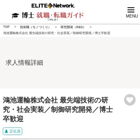
tog
nav
MENU
TOP
技術職（モノづくり）
研究開発（R&D）
鴻池運輸株式会社 最先端技術の研究・社会実装／制御研究開発／博士卒歓迎
求人情報詳細
鴻池運輸株式会社 最先端技術の研
究・社会実装／制御研究開発／博士
卒歓迎
正社員