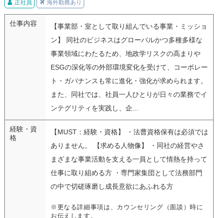
正社員
海外勤務あり
仕事内容
【事業部・室として取り組んでいる事業・ミッショ
ン】 同社のビジネスはグローバルかつ多種多様な
事業領域にわたるため、地政学リスクの高まりや
ESGの深化等の外部環境変化を受けて、コーポレー
ト・ガバナンスも常に進化・強化が求められます。
また、同社では、社員一人ひとりが日々の業務でイ
ンテグリティを実践し、企...
経験・資
【MUST：経験・資格】 ・法曹資格保有は必須では
格
ありません。 【求める人物像】 ・同社の経営やさ
まざまな事業活動を支える一員として情熱を持って
仕事に取り組める方 ・専門家集団として法務部門
の中で切磋琢磨し成長意欲にあふれる方
※更なる詳細事項は、カウンセリング（面談）時に
お伝えします。