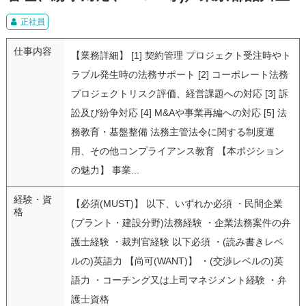
正社員
仕事内容
【業務詳細】 [1] 契約管理 プロジェクト受注時やト
ラブル発生時の法務サポート [2] コーポレート法務
プロジェクトリスク評価、経営課題への対応 [3] 訴
訟及び紛争対応 [4] M&Aや事業再編への対応 [5] 法
務教育・基盤整備 法務主管法令に関する制度運
用、その他コンプライアンス教育 【本ポジション
の魅力】 事業...
経験・資
【必須(MUST)】 以下、いずれか必須 ・民間企業
格
(プラント・建設分野)法務経験 ・企業法務案件の弁
護士経験 ・裁判官経験 以下必須 ・(読み書きレベ
ルの)英語力 【尚可(WANT)】 ・(交渉レベルの)英
語力 ・コーチング又は上司マネジメント経験 ・弁
護士資格