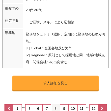
推奨年齢
20代 30代
想定年収
※ご経験、スキルにより応相談
勤務地
勤務地を以下より選択。定期的に勤務地の転換が可
能。
[1] Global：全国各地及び海外
[2] Regional：原則として採用地と同一地域(地域支
店・関係会社への出向含む)
求人詳細を見る
…
…
1
5
6
7
8
9
10
11
12