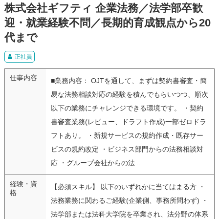
株式会社ギフティ 企業法務／法学部卒歓
迎・就業経験不問／長期的育成観点から20
代まで
正社員
仕事内容
■業務内容： OJTを通して、まずは契約書審査・簡
易な法務相談対応の経験を積んでもらいつつ、順次
以下の業務にチャレンジできる環境です。 ・契約
書審査業務(レビュー、ドラフト作成)一部ゼロドラ
フトあり。 ・新規サービスの規約作成・既存サー
ビスの規約改定 ・ビジネス部門からの法務相談対
応 ・グループ会社からの法...
経験・資
【必須スキル】 以下のいずれかに当てはまる方 ・
格
法務業務に関わるご経験(企業側、事務所問わず) ・
法学部または法科大学院を卒業され、法分野の体系