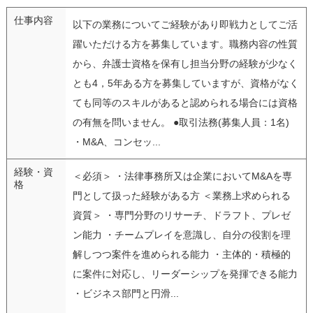
仕事内容
以下の業務についてご経験があり即戦力としてご活
躍いただける方を募集しています。職務内容の性質
から、弁護士資格を保有し担当分野の経験が少なく
とも4，5年ある方を募集していますが、資格がなく
ても同等のスキルがあると認められる場合には資格
の有無を問いません。 ●取引法務(募集人員：1名)
・M&A、コンセッ...
経験・資
＜必須＞ ・法律事務所又は企業においてM&Aを専
格
門として扱った経験がある方 ＜業務上求められる
資質＞ ・専門分野のリサーチ、ドラフト、プレゼ
ン能力 ・チームプレイを意識し、自分の役割を理
解しつつ案件を進められる能力 ・主体的・積極的
に案件に対応し、リーダーシップを発揮できる能力
・ビジネス部門と円滑...