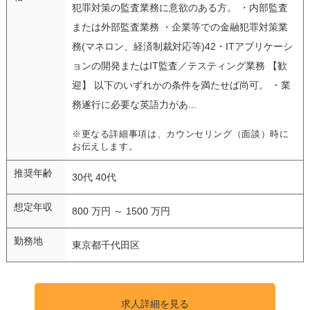
犯罪対策の監査業務に意欲のある方。 ・内部監査
または外部監査業務 ・企業等での金融犯罪対策業
務(マネロン、経済制裁対応等)42・ITアプリケーシ
ョンの開発またはIT監査／テスティング業務 【歓
迎】 以下のいずれかの条件を満たせば尚可。 ・業
務遂行に必要な英語力があ...
※更なる詳細事項は、カウンセリング（面談）時に
お伝えします。
推奨年齢
30代 40代
想定年収
800 万円 ～ 1500 万円
勤務地
東京都千代田区
求人詳細を見る