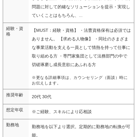
問題に対して的確なソリューションを提示・実現し
ていくことはもちろん、...
経験・資
【MUST：経験・資格】 ・法曹資格保有は必須では
格
ありません。 【求める人物像】 ・同社のさまざま
な事業活動を支える一員として情熱を持って仕事に
取り組める方 ・専門家集団として法務部門の中で
切磋琢磨し成長意欲にあふれる方
※更なる詳細事項は、カウンセリング（面談）時に
お伝えします。
推奨年齢
20代 30代
想定年収
※ご経験、スキルにより応相談
勤務地
勤務地を以下より選択。定期的に勤務地の転換が可
能。