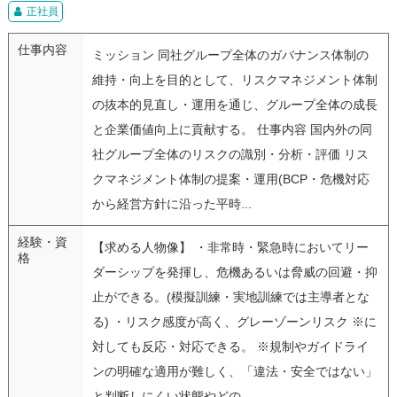
正社員
仕事内容
ミッション 同社グループ全体のガバナンス体制の
維持・向上を目的として、リスクマネジメント体制
の抜本的見直し・運用を通じ、グループ全体の成長
と企業価値向上に貢献する。 仕事内容 国内外の同
社グループ全体のリスクの識別・分析・評価 リス
クマネジメント体制の提案・運用(BCP・危機対応
から経営方針に沿った平時...
経験・資
【求める人物像】 ・非常時・緊急時においてリー
格
ダーシップを発揮し、危機あるいは脅威の回避・抑
止ができる。(模擬訓練・実地訓練では主導者とな
る) ・リスク感度が高く、グレーゾーンリスク ※に
対しても反応・対応できる。 ※規制やガイドライ
ンの明確な適用が難しく、「違法・安全ではない」
と判断しにくい状態やどの...