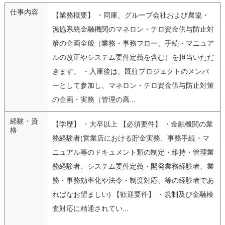
仕事内容
【業務概要】 ・同庫、グループ会社および農協・
漁協系統金融機関のマネロン・テロ資金供与防止対
策の企画全般（業務・事務フロー、手続・マニュア
ルの改正やシステム要件定義を含む）を担当いただ
きます。 ・入庫後は、既往プロジェクトのメンバ
ーとして参加し、マネロン・テロ資金供与防止対策
の企画・実務（管理の高...
経験・資
【学歴】 ・大卒以上 【必須要件】 ・金融機関の業
格
務経験者(営業店における貯金実務、事務手続・マ
ニュアル等のドキュメント類の制定・維持・管理業
務経験者、システム要件定義・開発業務経験者、業
務・事務効率化や法令・制度対応、等の経験者であ
ればなお望ましい) 【歓迎要件】 ・規制及び金融検
査対応に精通されてい...