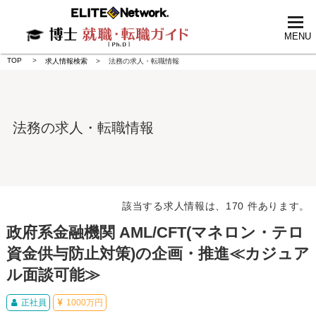
tog
nav
MENU
TOP
求人情報検索
法務の求人・転職情報
法務の求人・転職情報
該当する求人情報は、170 件あります。
政府系金融機関 AML/CFT(マネロン・テロ
資金供与防止対策)の企画・推進≪カジュア
ル面談可能≫
正社員
1000万円