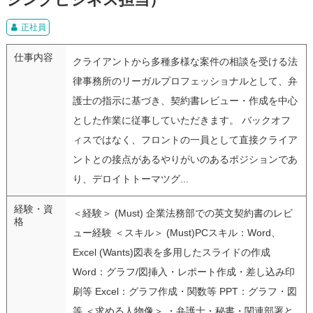
正社員
仕事内容
クライアントから多種多様な案件の相談を受ける法
律事務所のリーガルプロフェッショナルとして、弁
護士の指示に基づき、契約書レビュー・作成を中心
とした作業に従事していただきます。 バックオフ
ィスではなく、フロントの一員として直接クライア
ントとの接点があるやりがいのあるポジションであ
り、デロイトトーマツグ...
経験・資
＜経験＞ (Must) 企業法務部での英文契約書のレビ
格
ュー経験 ＜スキル＞ (Must)PCスキル：Word、
Excel (Wants)図表を多用したスライドの作成
Word：グラフ/図挿入・レポート作成・差し込み印
刷等 Excel：グラフ作成・関数等 PPT：グラフ・図
等 ＜求める人物像＞ ・弁護士・秘書・関連部署と