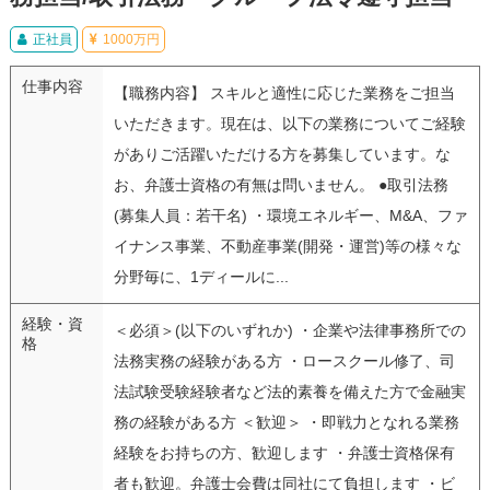
正社員
1000万円
仕事内容
【職務内容】 スキルと適性に応じた業務をご担当
いただきます。現在は、以下の業務についてご経験
がありご活躍いただける方を募集しています。な
お、弁護士資格の有無は問いません。 ●取引法務
(募集人員：若干名) ・環境エネルギー、M&A、ファ
イナンス事業、不動産事業(開発・運営)等の様々な
分野毎に、1ディールに...
経験・資
＜必須＞(以下のいずれか) ・企業や法律事務所での
格
法務実務の経験がある方 ・ロースクール修了、司
法試験受験経験者など法的素養を備えた方で金融実
務の経験がある方 ＜歓迎＞ ・即戦力となれる業務
経験をお持ちの方、歓迎します ・弁護士資格保有
者も歓迎。弁護士会費は同社にて負担します ・ビ