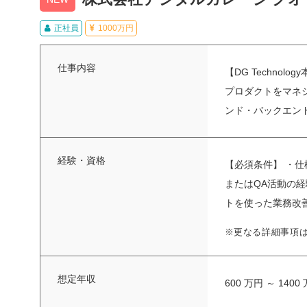
正社員
1000万円
仕事内容
【DG Techn
プロダクトをマネ
ンド・バックエンド
経験・資格
【必須条件】 ・
またはQA活動の
トを使った業務改善
※更なる詳細事項
想定年収
600 万円 ～ 1400