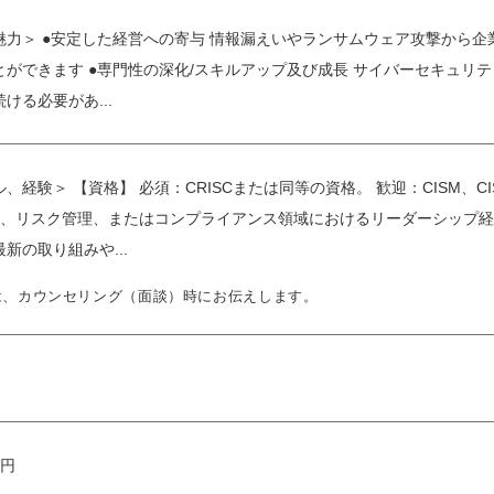
魅力＞ ●安定した経営への寄与 情報漏えいやランサムウェア攻撃から
とができます ●専門性の深化/スキルアップ及び成長 サイバーセキュリ
ける必要があ...
経験＞ 【資格】 必須：CRISCまたは同等の資格。 歓迎：CISM、CI
C、リスク管理、またはコンプライアンス領域におけるリーダーシップ経験を
新の取り組みや...
は、カウンセリング（面談）時にお伝えします。
万円