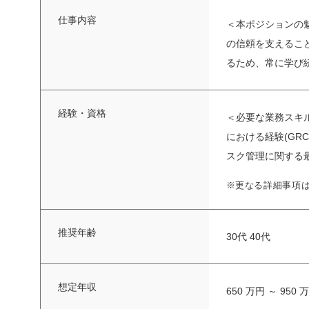
仕事内容
＜本ポジションの
の信頼を支えるこ
るため、常に学び続
経験・資格
＜必要な業務スキル、
における経験(GR
スク管理に関する最
※更なる詳細事項
推奨年齢
30代 40代
想定年収
650 万円 ～ 950 