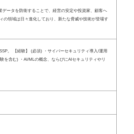
企業データを防衛することで、経営の安定や投資家、顧客へ
ティの領域は日々進化しており、新たな脅威や技術が登場す
SSP。 【経験】 (必須) ・サイバーセキュリティ導入/運用
含む) ・AI/MLの概念、ならびにAIセキュリティやリ