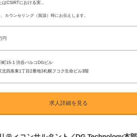
たはCSIRTにおける実...
は、カウンセリング（面談）時にお伝えします。
 万円
町15-1 渋谷パルコDGビル
北四条東1丁目2番地3札幌フコク生命ビル3階
求人詳細を見る
ィコンサルタント／DG Technology本