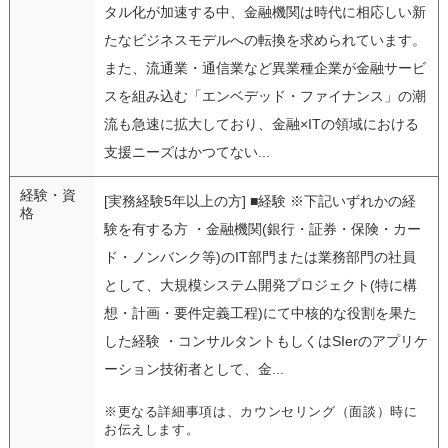
タル化が加速する中、金融機関は時代に相応しい新
たなビジネスモデルへの転換を求められています。
また、流通業・通信業など異業種企業が金融サービ
スを組み込む「エンベデッド・ファイナンス」の潮
流も急速に拡大しており、金融×ITの領域における
支援ニーズはかつてない...
経験・資
[実務経験5年以上の方] ■経験 ※下記いずれかの経
格
験を有する方 ・金融機関(銀行・証券・保険・カー
ド・ノンバンク等)のIT部門または業務部門の社員
として、大規模システム開発プロジェクト(特に構
想・計画・要件定義工程)にて中核的な役割を果た
した経験 ・コンサルタントもしくはSIerのアプリケ
ーション技術者として、金...
※更なる詳細事項は、カウンセリング（面談）時に
お伝えします。