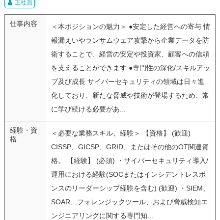
正社員
仕事内容
＜本ポジションの魅力＞ ●安定した経営への寄与 情
報漏えいやランサムウェア攻撃から企業データを防
衛することで、経営の安定や投資家、顧客への信頼
を支えることができます ●専門性の深化/スキルアッ
プ及び成長 サイバーセキュリティの領域は日々進
化しており、新たな脅威や技術が登場するため、常
に学び続ける必要があ...
経験・資
＜必要な業務スキル、経験＞ 【資格】 (歓迎)
格
CISSP、GICSP、GRID、またはその他のOT関連資
格。 【経験】 (必須) ・サイバーセキュリティ導入/
運用における経験(SOCまたはインシデントレスポ
ンスのリーダーシップ経験を含む) (歓迎) ・SIEM、
SOAR、フォレンジックツール、および脅威検知エ
ンジニアリングに関する専門知...