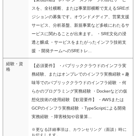
スを、全社横断、または事業部横断で支えるSREポ
ジションの募集です。オウンドメディア、営業支援
サービス、分析基盤、新規事業など多岐にわたるサ
ービスに関わることが出来ます。 ・SRE文化の浸
透と醸成 ・サービスをまたがったインフラ技術支
援 ・開発チームへのSREトレ...
経験・資
【必須要件】 ・パブリッククラウドのインフラ実
格
務経験、またはオンプレでのインフラ実務経験＋趣
味等でのパブリッククラウドのインフラ経験 ・何
らかのプログラミング実務経験 ・Dockerなどの仮
想化技術の使用経験 【歓迎要件】 ・AWSまたは
GCPのインフラ実務経験 ・TypeScriptによる開発
実務経験 ・障害検知や容量算...
※更なる詳細事項は、カウンセリング（面談）時に
お伝えします。