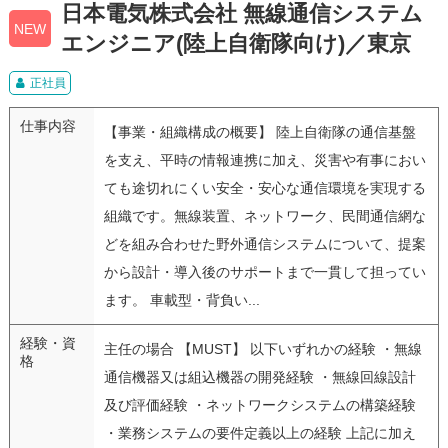
日本電気株式会社 無線通信システム
NEW
エンジニア(陸上自衛隊向け)／東京
正社員
仕事内容
【事業・組織構成の概要】 陸上自衛隊の通信基盤
を支え、平時の情報連携に加え、災害や有事におい
ても途切れにくい安全・安心な通信環境を実現する
組織です。無線装置、ネットワーク、民間通信網な
どを組み合わせた野外通信システムについて、提案
から設計・導入後のサポートまで一貫して担ってい
ます。 車載型・背負い...
経験・資
主任の場合 【MUST】 以下いずれかの経験 ・無線
格
通信機器又は組込機器の開発経験 ・無線回線設計
及び評価経験 ・ネットワークシステムの構築経験
・業務システムの要件定義以上の経験 上記に加え