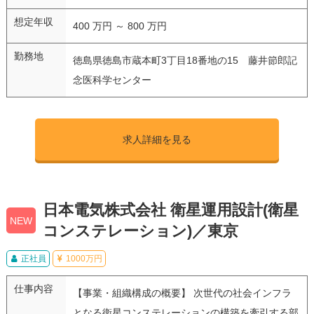
想定年収
400 万円 ～ 800 万円
勤務地
徳島県徳島市蔵本町3丁目18番地の15 藤井節郎記
念医科学センター
求人詳細を見る
日本電気株式会社 衛星運用設計(衛星
NEW
コンステレーション)／東京
正社員
1000万円
仕事内容
【事業・組織構成の概要】 次世代の社会インフラ
となる衛星コンステレーションの構築を牽引する部