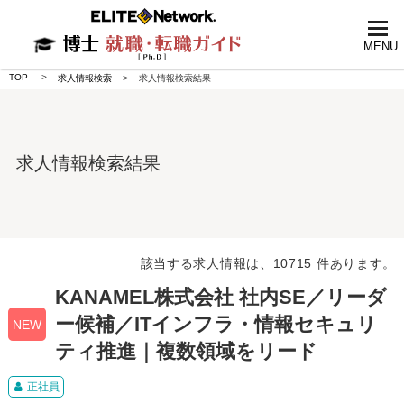
tog
nav
MENU
TOP
求人情報検索
求人情報検索結果
求人情報検索結果
該当する求人情報は、10715 件あります。
KANAMEL株式会社 社内SE／リーダ
ー候補／ITインフラ・情報セキュリ
NEW
ティ推進｜複数領域をリード
正社員