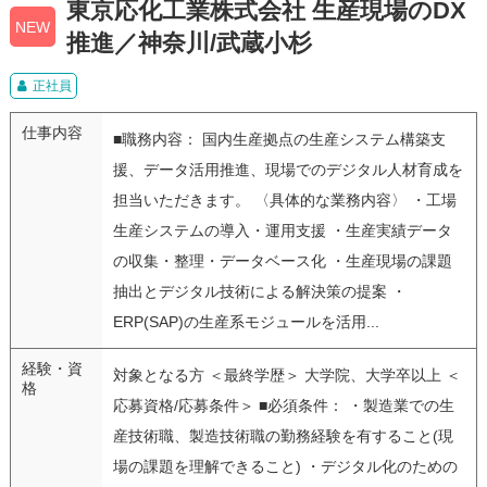
東京応化工業株式会社 生産現場のDX
NEW
推進／神奈川/武蔵小杉
正社員
仕事内容
■職務内容： 国内生産拠点の生産システム構築支
援、データ活用推進、現場でのデジタル人材育成を
担当いただきます。 〈具体的な業務内容〉 ・工場
生産システムの導入・運用支援 ・生産実績データ
の収集・整理・データベース化 ・生産現場の課題
抽出とデジタル技術による解決策の提案 ・
ERP(SAP)の生産系モジュールを活用...
経験・資
対象となる方 ＜最終学歴＞ 大学院、大学卒以上 ＜
格
応募資格/応募条件＞ ■必須条件： ・製造業での生
産技術職、製造技術職の勤務経験を有すること(現
場の課題を理解できること) ・デジタル化のための