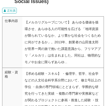
Social Issues)
正社員
仕事内容
【メルカリグループについて】 あらゆる価値を循
環させ、あらゆる人の可能性を広げる 「地球資源
が限られているなか、より豊かな社会をつくるため
に何ができるか」。2013年、創業者の山田進太郎
が世界一周の旅で抱いた課題意識から、フリマアプ
リ「メルカリ」は生まれました。同社は、物理的な
モノやお金に限らずあらゆ...
経験・資
【求める経験・スキル】 ・倫理学、哲学、社会学
格
などの人文社会科学系分野において、修士号以上の
学位 ・自身の専門領域にとどまらず、学際的な研
究を行ってきた実績 ・複数の専門家や実務家など
が関わるプロジェクトに参画・推進した経験 ・技