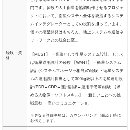
門です。多数の人工衛星を協調動作させるプロジェ
クトにおいて、衛星システム全体を統括するシステ
ムインテグレーターとしての役割を担っています。
個々の衛星開発はもちろん、地上システムや通信ネ
ットワークとの統合に至...
経験・資
【MUST】 ・業務として衛星システム設計、もしく
格
は衛星運用設計の経験 【WANT】 ・衛星システム
設計(システムマネージャ相当)の経験 ・衛星システ
ムの運用設計担当として300kg級以上の衛星運用設
計(PDR→CDR→運用訓練→運用準備等)経験 【求
める人物像・ソフトスキル】 ・新しいことへの挑
戦意欲 ・高いコミュニケーショ...
※更なる詳細事項は、カウンセリング（面談）時に
お伝えします。