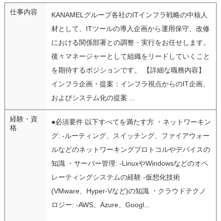
仕事内容
KANAMELグループ各社のITインフラ戦略の中核人
材として、ITツールの導入企画から運用保守、改修
における関係部署との調整・実行をお任せします。
後々マネージャーとして組織をリードしていくこと
を期待するポジションです。 【詳細な職務内容】
インフラ企画・提案：インフラ視点からのIT企画、
およびシステム化の提案 ...
経験・資
●必須要件 以下すべてを満たす方 ・ネットワーキン
格
グ: -ルーティング、スイッチング、ファイアウォー
ルなどのネットワーキングプロトコルやデバイスの
知識 ・サーバー管理: -LinuxやWindowsなどのオペ
レーティングシステムの経験 -仮想化技術
(VMware、Hyper-Vなど)の知識 ・クラウドテクノ
ロジー: -AWS、Azure、Googl...