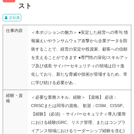
スト
正社員
仕事内容
＜本ポジションの魅力＞ ●安定した経営への寄与 情
報漏えいやランサムウェア攻撃から企業データを防
衛することで、経営の安定や投資家、顧客への信頼
を支えることができます ●専門性の深化/スキルアッ
プ及び成長 サイバーセキュリティの領域は日々進
化しており、新たな脅威や技術が登場するため、常
に学び続ける必要があ...
経験・資
＜必要な業務スキル、経験＞ 【資格】 必須：
格
CRISCまたは同等の資格。 歓迎：CISM、CISSP。
【経験】 (必須) ・サイバーセキュリティ導入/運用
における経験(GRC、リスク管理、またはコンプラ
イアンス領域におけるリーダーシップ経験を含む)