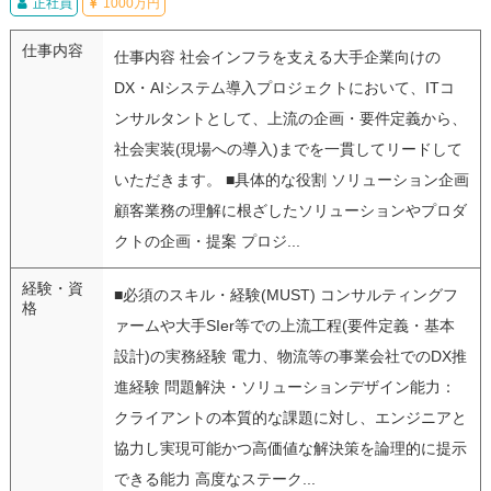
正社員
1000万円
仕事内容
仕事内容 社会インフラを支える大手企業向けの
DX・AIシステム導入プロジェクトにおいて、ITコ
ンサルタントとして、上流の企画・要件定義から、
社会実装(現場への導入)までを一貫してリードして
いただきます。 ■具体的な役割 ソリューション企画
顧客業務の理解に根ざしたソリューションやプロダ
クトの企画・提案 プロジ...
経験・資
■必須のスキル・経験(MUST) コンサルティングフ
格
ァームや大手SIer等での上流工程(要件定義・基本
設計)の実務経験 電力、物流等の事業会社でのDX推
進経験 問題解決・ソリューションデザイン能力：
クライアントの本質的な課題に対し、エンジニアと
協力し実現可能かつ高価値な解決策を論理的に提示
できる能力 高度なステーク...