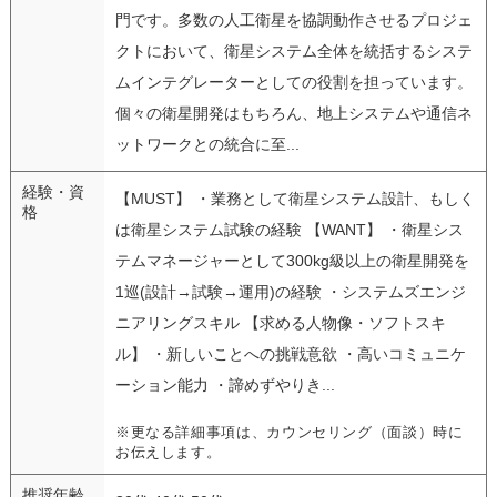
門です。多数の人工衛星を協調動作させるプロジェ
クトにおいて、衛星システム全体を統括するシステ
ムインテグレーターとしての役割を担っています。
個々の衛星開発はもちろん、地上システムや通信ネ
ットワークとの統合に至...
経験・資
【MUST】 ・業務として衛星システム設計、もしく
格
は衛星システム試験の経験 【WANT】 ・衛星シス
テムマネージャーとして300kg級以上の衛星開発を
1巡(設計→試験→運用)の経験 ・システムズエンジ
ニアリングスキル 【求める人物像・ソフトスキ
ル】 ・新しいことへの挑戦意欲 ・高いコミュニケ
ーション能力 ・諦めずやりき...
※更なる詳細事項は、カウンセリング（面談）時に
お伝えします。
推奨年齢