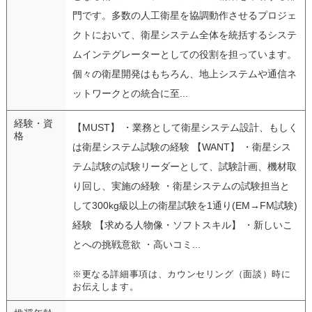
門です。多数の人工衛星を協調動作させるプロジェ
クトにおいて、衛星システム全体を統括するシステ
ムインテグレーターとしての役割を担っています。
個々の衛星開発はもちろん、地上システムや通信ネ
ットワークとの統合に至...
経験・資
【MUST】 ・業務として衛星システム設計、もしく
格
は衛星システム試験の経験 【WANT】 ・衛星シス
テム試験の試験リーダーとして、試験計画、機材取
り回し、実施の経験 ・衛星システムの試験担当と
して300kg級以上の衛星試験を1通り(EM→FM試験)
経験 【求める人物像・ソフトスキル】 ・新しいこ
とへの挑戦意欲 ・高いコミ...
※更なる詳細事項は、カウンセリング（面談）時に
お伝えします。