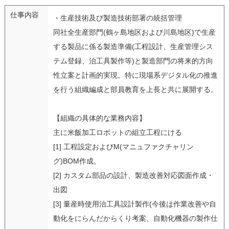
仕事内容
・生産技術及び製造技術部署の統括管理
同社全生産部門(鶴ヶ島地区および川島地区)で生産
する製品に係る製造準備(工程設計、生産管理シス
テム登録、治工具製作等)と製造部門の将来的方向
性立案と計画的実現。特に現場系デジタル化の推進
を行う組織編成と部員教育を上長と共に展開する。
【組織の具体的な業務内容】
主に米飯加工ロボットの組立工程にける
[1] 工程設定およびM(マニュファクチャリン
グ)BOM作成。
[2] カスタム部品の設計、製造改善対応図面作成・
出図
[3] 量産時使用治工具設計製作(今後は作業改善や自
動化をにらんだからくり考案、自動化機器の製作仕