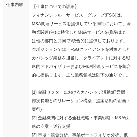
仕事内容
【仕事についての詳細】
フィナンシャル・サービス・グループ(FSG)は、
M&A関連サービスを提供している同社において、金
融業関連(注)に特化したM&Aサービスを(単独また
は他の部門と共同で)統合的に提供しております。
本ポジションでは、FSGクライアントを対象とした
カバレッジ業務を担当し、クライアントに対する戦
略的アドバイザリーおよびM&A関連サービスを統合
的に提供します。主な業務領域は以下の通りです。
[1] 金融セクターにおけるカバレッジ活動(経営層・
部次長層とのリレーション構築、提案活動の企画・
実行)
[2] 金融機関に対する全社戦略・事業戦略・M&A戦
略の立案・遂行支援
[3] 市場・競合分析、事業ポートフォリオ分析、仮