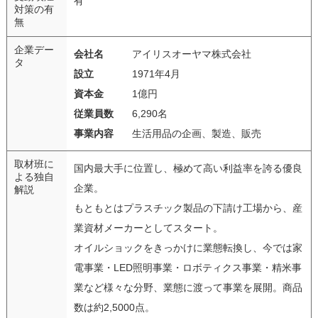
有
対策の有
無
企業デー
会社名
アイリスオーヤマ株式会社
タ
設立
1971年4月
資本金
1億円
従業員数
6,290名
事業内容
生活用品の企画、製造、販売
取材班に
国内最大手に位置し、極めて高い利益率を誇る優良
よる独自
企業。
解説
もともとはプラスチック製品の下請け工場から、産
業資材メーカーとしてスタート。
オイルショックをきっかけに業態転換し、今では家
電事業・LED照明事業・ロボティクス事業・精米事
業など様々な分野、業態に渡って事業を展開。商品
数は約2,5000点。