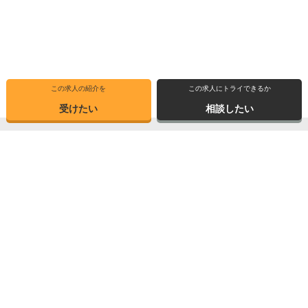
この求人の紹介を
この求人にトライできるか
受けたい
相談したい
トップ
選ばれる理由
転職体験記
求人ブックマーク
求人情報検索
転職支援サービス
博士の先達に聞く
サイトマップ
産業界で活躍する博士インタビュー
お問い合わせ
TOPICS
個人情報保護方針
データが語る博士・ポスドク
運営会社
3つの弱点を補う
Copyright © 2026 Elite Network Co,Ltd. All Right Reserved.