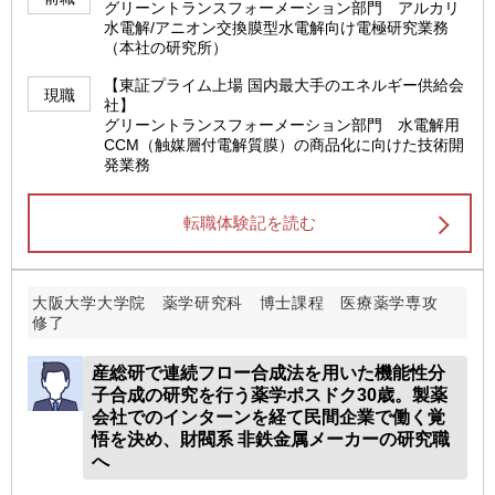
グリーントランスフォーメーション部門 アルカリ
水電解/アニオン交換膜型水電解向け電極研究業務
（本社の研究所）
【東証プライム上場 国内最大手のエネルギー供給会
現職
社】
グリーントランスフォーメーション部門 水電解用
CCM（触媒層付電解質膜）の商品化に向けた技術開
発業務
転職体験記を読む
大阪大学大学院 薬学研究科 博士課程 医療薬学専攻
修了
産総研で連続フロー合成法を用いた機能性分
子合成の研究を行う薬学ポスドク30歳。製薬
会社でのインターンを経て民間企業で働く覚
悟を決め、財閥系 非鉄金属メーカーの研究職
へ