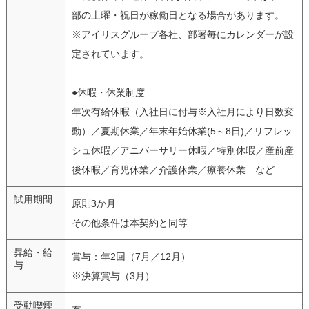
部の土曜・祝日が稼働日となる場合があります。
※アイリスグループ各社、部署毎にカレンダーが設
定されています。
●休暇・休業制度
年次有給休暇（入社日に付与※入社月により日数変
動）／夏期休業／年末年始休業(5～8日)／リフレッ
シュ休暇／アニバーサリー休暇／特別休暇／産前産
後休暇／育児休業／介護休業／療養休業 など
試用期間
原則3か月
その他条件は本契約と同等
昇給・給
賞与：年2回（7月／12月）
与
※決算賞与（3月）
受動喫煙