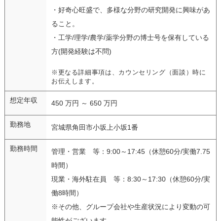
・好奇心旺盛で、多様な分野の研究開発に興味があ
ること。
・工学/理学/農学/薬学分野の博士号を保有している
方(開発経験は不問)
※更なる詳細事項は、カウンセリング（面談）時に
お伝えします。
想定年収
450 万円 ～ 650 万円
勤務地
宮城県角田市小坂上小坂1番
勤務時間
管理・営業 等：9:00～17:45（休憩60分/実働7.75
時間）
現業・海外駐在員 等：8:30～17:30（休憩60分/実
働8時間）
※その他、グループ会社や生産状況により変動の可
能性がございます。