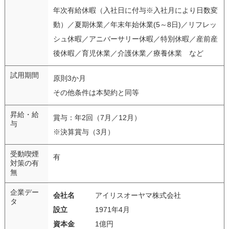
年次有給休暇（入社日に付与※入社月により日数変
動）／夏期休業／年末年始休業(5～8日)／リフレッ
シュ休暇／アニバーサリー休暇／特別休暇／産前産
後休暇／育児休業／介護休業／療養休業 など
試用期間
原則3か月
その他条件は本契約と同等
昇給・給
賞与：年2回（7月／12月）
与
※決算賞与（3月）
受動喫煙
有
対策の有
無
企業デー
会社名
アイリスオーヤマ株式会社
タ
設立
1971年4月
資本金
1億円