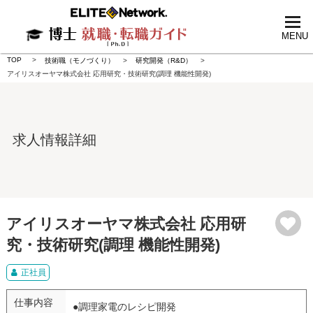
tog
nav
MENU
TOP
技術職（モノづくり）
研究開発（R&D）
アイリスオーヤマ株式会社 応用研究・技術研究(調理 機能性開発)
求人情報詳細
アイリスオーヤマ株式会社 応用研
究・技術研究(調理 機能性開発)
正社員
仕事内容
●調理家電のレシピ開発