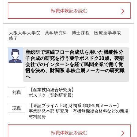
転職体験記を読む
大阪大学大学院 薬学研究科 博士課程 医療薬学専攻
修了
産総研で連続フロー合成法を用いた機能性分
子合成の研究を行う薬学ポスドク30歳。製薬
会社でのインターンを経て民間企業で働く覚
悟を決め、財閥系 非鉄金属メーカーの研究職
へ
【産業技術総合研究所】
前職
ポスドク（契約研究員）
【東証プライム上場 財閥系 非鉄金属メーカー】
現職
事業開発本部 研究所 有機無機複合材料などの新規
材料開発
転職体験記を読む