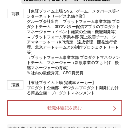
【東証プライム上場 SNS、ゲーム、メタバース等イ
前職
ンターネットサービス老舗企業】
グループ会社出向 プラットフォーム事業本部 プロ
ダクトチーム 3Dアバター配信アプリのプロダクト
マネージャー（イベント施策の企画・機能開発等）
→プラットフォーム事業本部 売上改善チーム シニ
アマネージャー（KPI策定・達成管理、開発進行管
理、北米アートチームとの制作プロジェクトリード
等）
→プラットフォーム事業本部 プロダクトマネジメン
トチーム マネージャー（新規事業の立ち上げ、後
継マネージャーの育成）
※社内の最優秀賞、CEO賞受賞
【東証プライム上場 完成車メーカー】
現職
プロダクト企画部 デジタルプロダクト開発におけ
る商品企画・プロダクトマネジメント
転職体験記を読む