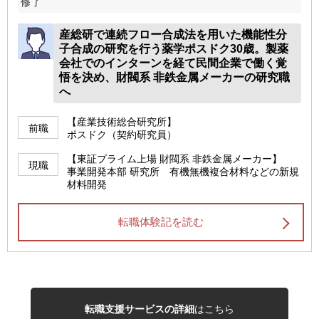
修了
産総研で連続フロー合成法を用いた機能性分
子合成の研究を行う薬学ポスドク30歳。製薬
会社でのインターンを経て民間企業で働く覚
悟を決め、財閥系 非鉄金属メーカーの研究職
へ
【産業技術総合研究所】
前職
ポスドク（契約研究員）
【東証プライム上場 財閥系 非鉄金属メーカー】
現職
事業開発本部 研究所 有機無機複合材料などの新規
材料開発
転職体験記を読む
転職支援サービスの詳細
はこちら