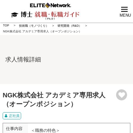
tog
nav
MENU
TOP
技術職（モノづくり）
研究開発（R&D）
NGK株式会社 アカデミア専用求人（オープンポジション）
求人情報詳細
NGK株式会社 アカデミア専用求人
（オープンポジション）
正社員
仕事内容
＜職務の特色＞