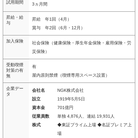
試用期間
3ヵ月間
昇給・給
昇給 年1回（4月）
与
賞与 年2回（6月・12月）
加入保険
社会保険（健康保険・厚生年金保険・雇用保険・労
災保険）
受動喫煙
有
対策の有
屋内原則禁煙（喫煙専用スペース設置）
無
企業デー
会社名
NGK株式会社
タ
設立
1919年5月5日
資本金
701億円
従業員数
単独 4,876人、連結 19,931人
株式
◆東証プライム上場 ◆名証プレミア上
場