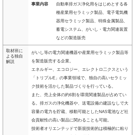
事業内容
自動車排ガス浄化用をはじめとする各
種産業用セラミック製品、電子電気機
器用セラミック製品、特殊金属製品、
蓄電システム、がいし・電力関連装置
などの製造販売
取材班に
がいし等の電力関連機器や産業用セラミック製品等
よる独自
を製造販売する企業。
解説
エネルギー、エコロジー、エレクトロ二クスという
「トリプルE」の事業領域で、独自の高いセラミッ
ク技術を活かした製品づくりを行っている。
また、売上全体の約6割を環境関連製品が占めてい
る。排ガスの浄化機器や、送電設備の建設なしで大
容量の電力を貯蔵、移動可能としたNAS電池など社
会貢献性の高い製品に関わることも可能。
技術者オリエンテッドで新規技術的は積極的に粘り