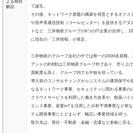
よる独自
て誕生。
解説
その後、ネットワーク基盤の構築を得意とするネクス
や音声系通信技術（コールセンター）を提供するアダ
トなど、三井物産グループの8つのIT企業が合併し、20
に現在の「三井情報」が発足。
三井物産のグループ会社の中では唯一の2000名規模。
アントの約8割は三井物産グループ外であり、売り上
貢献度も高く、グループ内でも中核を担っている。
導入前のコンサルティングからシステムの運用保守や
なるネットワーク事業、セキュリティに関わる事業の
クラウドサービスを利用した働き方改革や、創薬バイ
エンス事業、産業IoTを活用した分析予測事業など単
テム開発事業にとどまらず、幅広い事業領域を持つ。
取引先は、商社・不動産・金融・流通など多岐に亘る