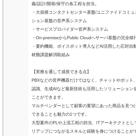
義/設計/開発/保守の各工程を担当。
・大規模コンタクトセンター基盤/ユニファイドコミュ
ション基盤の音声系システム
・サービスプロバイダー音声系システム
・On-premiseからPublic Cloudへサーバ基盤の完全移
・要約機能、ボイスボット導入などAI活用した応対自動
材難課題解消取組み
【実務を通して成長できる点】
PBXなどの音声機器だけではなく、チャットやボット
認識、生成AIなど最新技術も活用したソリューション
ことができます。
マルチベンダーとして顧客の要望にあった商品を見つ
できることも魅力の1つです。
大型案件のPLや上流工程の担当、ITアーキテクトとし
リアップにつながるスキルと経験を身につけることが