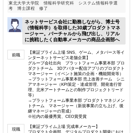
東北大学大学院 情報科学研究科 システム情報科学選
考 博士課程 修了
ネットサービス会社に勤務しながら、博士号
（情報科学）を取得した30歳プロダクトマネ
ージャー。バーチャルから飛び出し、リアル
に挑戦したく自動車メーカーの商品企画部へ
【東証プライム上場 SNS、ゲーム、メタバース等イ
前職
ンターネットサービス老舗企業】
グループ会社出向 プラットフォーム事業本部 プロ
ダクトチーム 3Dアバター配信アプリのプロダクト
マネージャー（イベント施策の企画・機能開発等）
→プラットフォーム事業本部 売上改善チーム シニ
アマネージャー（KPI策定・達成管理、開発進行管
理、北米アートチームとの制作プロジェクトリード
等）
→プラットフォーム事業本部 プロダクトマネジメン
トチーム マネージャー（新規事業の立ち上げ、後
継マネージャーの育成）
※社内の最優秀賞、CEO賞受賞
【東証プライム上場 完成車メーカー】
現職
プロダクト企画部 デジタルプロダクト開発におけ