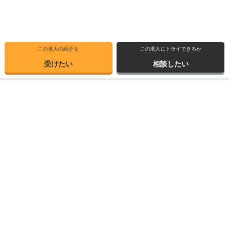
この求人の紹介を
この求人にトライできるか
受けたい
相談したい
トップ
選ばれる理由
転職体験記
求人ブックマーク
求人情報検索
転職支援サービス
博士の先達に聞く
サイトマップ
産業界で活躍する博士インタビュー
お問い合わせ
TOPICS
個人情報保護方針
データが語る博士・ポスドク
運営会社
3つの弱点を補う
Copyright © 2026 Elite Network Co,Ltd. All Right Reserved.