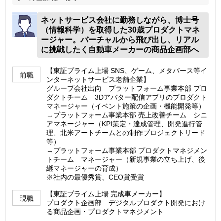
ネットサービス会社に勤務しながら、博士号
（情報科学）を取得した30歳プロダクトマネ
ージャー。バーチャルから飛び出し、リアル
に挑戦したく自動車メーカーの商品企画部へ
【東証プライム上場 SNS、ゲーム、メタバース等イ
前職
ンターネットサービス老舗企業】
グループ会社出向 プラットフォーム事業本部 プロ
ダクトチーム 3Dアバター配信アプリのプロダクト
マネージャー（イベント施策の企画・機能開発等）
→プラットフォーム事業本部 売上改善チーム シニ
アマネージャー（KPI策定・達成管理、開発進行管
理、北米アートチームとの制作プロジェクトリード
等）
→プラットフォーム事業本部 プロダクトマネジメン
トチーム マネージャー（新規事業の立ち上げ、後
継マネージャーの育成）
※社内の最優秀賞、CEO賞受賞
【東証プライム上場 完成車メーカー】
現職
プロダクト企画部 デジタルプロダクト開発におけ
る商品企画・プロダクトマネジメント