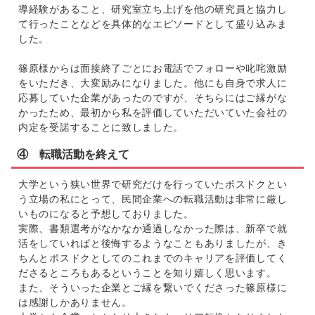
導経験があること、研究室立ち上げを他の研究員と協力し
て行ったことなどを具体的なエピソードとして盛り込みま
した。
篠原様からは面接終了ごとにお電話でフォローや叱咤激励
をいただき、大変励みになりました。他にも自身で求人に
応募していた企業があったのですが、そちらにはご縁がな
かったため、最初から私を評価していただいていた会社の
内定を受諾することに致しました。
④ 転職活動を終えて
大学という狭い世界で研究だけを行っていたポスドクとい
う立場の私にとって、民間企業への転職活動は非常に厳し
いものになると予想しておりました。
実際、書類選考がなかなか通過しなかった際は、新卒で就
活をしていればと後悔するようなこともありましたが、き
ちんとポスドクとしてのこれまでのキャリアを評価してく
ださるところもあるということを知り嬉しく思います。
また、そういった企業とご縁を繋いでくださった篠原様に
は感謝しかありません。