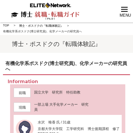
tog
nav
MENU
TOP
博士・ポスドクの『転職体験記』
有機化学系ポスドク(博士研究員)、化学メーカーの研究員へ
博士・ポスドクの『転職体験記』
有機化学系ポスドク(博士研究員)、化学メーカーの研究員
へ
Information
国立大学 研究所 特任助教
前職
一部上場 大手化学メーカー 研究
現職
員
水沢 唯香 氏 / 31歳
京都大学大学院 工学研究科 博士後期課程 修了