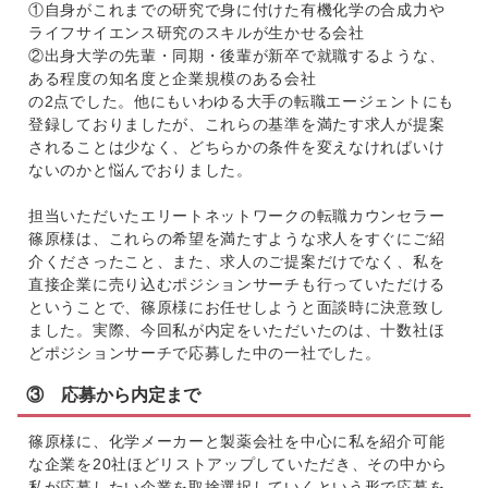
①自身がこれまでの研究で身に付けた有機化学の合成力や
ライフサイエンス研究のスキルが生かせる会社
②出身大学の先輩・同期・後輩が新卒で就職するような、
ある程度の知名度と企業規模のある会社
の2点でした。他にもいわゆる大手の転職エージェントにも
登録しておりましたが、これらの基準を満たす求人が提案
されることは少なく、どちらかの条件を変えなければいけ
ないのかと悩んでおりました。
担当いただいたエリートネットワークの転職カウンセラー
篠原様は、これらの希望を満たすような求人をすぐにご紹
介くださったこと、また、求人のご提案だけでなく、私を
直接企業に売り込むポジションサーチも行っていただける
ということで、篠原様にお任せしようと面談時に決意致し
ました。実際、今回私が内定をいただいたのは、十数社ほ
どポジションサーチで応募した中の一社でした。
③ 応募から内定まで
篠原様に、化学メーカーと製薬会社を中心に私を紹介可能
な企業を20社ほどリストアップしていただき、その中から
私が応募したい企業を取捨選択していくという形で応募を