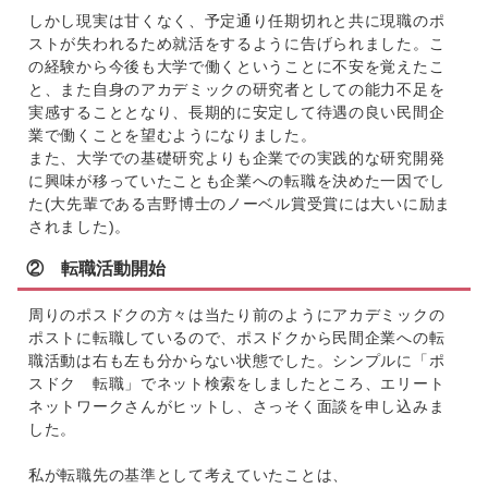
しかし現実は甘くなく、予定通り任期切れと共に現職のポ
ストが失われるため就活をするように告げられました。こ
の経験から今後も大学で働くということに不安を覚えたこ
と、また自身のアカデミックの研究者としての能力不足を
実感することとなり、長期的に安定して待遇の良い民間企
業で働くことを望むようになりました。
また、大学での基礎研究よりも企業での実践的な研究開発
に興味が移っていたことも企業への転職を決めた一因でし
た(大先輩である吉野博士のノーベル賞受賞には大いに励ま
されました)。
② 転職活動開始
周りのポスドクの方々は当たり前のようにアカデミックの
ポストに転職しているので、ポスドクから民間企業への転
職活動は右も左も分からない状態でした。シンプルに「ポ
スドク 転職」でネット検索をしましたところ、エリート
ネットワークさんがヒットし、さっそく面談を申し込みま
した。
私が転職先の基準として考えていたことは、