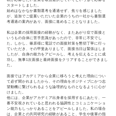
スタートしました。
始めはなかなか書類選考を通過せず、焦りを感じました
が、追加でご提案いただいた企業のうちの一社から書類選
考通過の案内があり、面接に進めることとなりました。
私は企業の採用面接の経験がなく、またあがり症で面接と
いうもの自体に苦手意識があったので、非常に不安でし
た。しかし、篠原様に電話での面接対策を懇切丁寧に行っ
ていただき、その甲斐ありまして、面接当日は緊張はしま
したが、自身の能力をアピールし、考えを伝えることに成
功し、無事1次面接と最終面接をクリアすることができまし
た。
面接ではアカデミアから企業に移ろうと考えた理由につい
て必ず聞かれましたから、その理由をポジティブにかつ志
望動機に繋げられるような論理的なものとなるように心が
けました。
他には、企業がアカデミア出身者を採用するにあたり、一
番不安視されていると思われる協調性とコミュニケーショ
ン能力もしっかりあることをアピールしました。私の場合
は、企業との共同研究の経験があること、学生や後輩の指