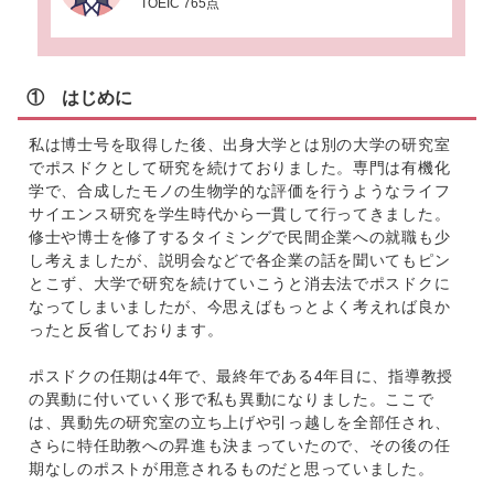
TOEIC 765点
① はじめに
私は博士号を取得した後、出身大学とは別の大学の研究室
でポスドクとして研究を続けておりました。専門は有機化
学で、合成したモノの生物学的な評価を行うようなライフ
サイエンス研究を学生時代から一貫して行ってきました。
修士や博士を修了するタイミングで民間企業への就職も少
し考えましたが、説明会などで各企業の話を聞いてもピン
とこず、大学で研究を続けていこうと消去法でポスドクに
なってしまいましたが、今思えばもっとよく考えれば良か
ったと反省しております。
ポスドクの任期は4年で、最終年である4年目に、指導教授
の異動に付いていく形で私も異動になりました。ここで
は、異動先の研究室の立ち上げや引っ越しを全部任され、
さらに特任助教への昇進も決まっていたので、その後の任
期なしのポストが用意されるものだと思っていました。