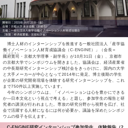
博士人材のインターンシップを推進する一般社団法人「産学協
働イノベーション人材育成協議会（C-ENGINE）」（会長＝
こくぶひろし
國府寛司
・京都大学理事・副学長）が10月31日（金）、京都市
の京都大学でシンポジウムを開きました。協議会は、経済産業省
の中長期研究インターンシップ検討会をきっかけに、国内の大学
と大手メーカーが中心となって2014年に発足。博士後期の学生
が企業の研究開発現場を体験する研究インターンシップを、これ
まで750件以上実施しています。
今年のシンポジウムは、「イノベーションは心を豊かにできる
か―日本文化という視点で考える」と題し、参加学生の報告と研
究者の講演が行われました。専攻の研究分野から視野を広げ、社
会で活躍する人材になるには何が必要か。議論を深めたシンポジ
ウムの様子を伝えます。
C-ENGINE研究インターンシップ参加学生 体験報告（2