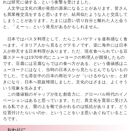
れは研究に値する」という衝撃を受けました。
人文学は文化の溝が発想の源泉になることがあります。皆さん
も異業種交流をすると思いますが、結局似たような人と交流して
しまうことがあります。たまには思い切り自分と離れた人と会う
と、「えーっ」という発見があるかもしれません。
日本ではパスタ料理として、たらこスパゲティを違和感なく食
べます。イタリア人から見るとゲテモノです。逆に海外には日本
人が仰天する日本料理があります。ただ、現在食べられている豆
腐ステーキは1970年代にニューヨークの料理人が開発したもの
です。豆腐には豆腐ならではの食べ方がある、という価値感はニ
ューヨークにはなく、当時の日本人から見たらとんでもないもの
でした。でも滞在中の日本の商社マンが「いけるやないか」と好
きになり、日本へ凱旋帰国しました。文化のはざまは、よくそう
いう現象を生みます。
この価値観のギャップが生む創造力に、グローバル時代のイノ
ベーションはあると思っています。ただ、異文化を寛容に受け入
れる私でさえ、畳の上を靴で歩かれるのは抵抗があります。どう
位置付けたらいいのか、ということをいま思いあぐねているとこ
ろです。
おわりに