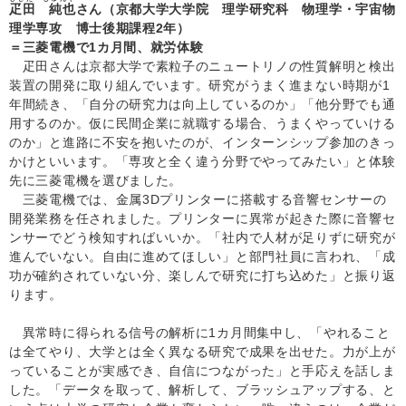
疋田 純也
さん（京都大学大学院 理学研究科 物理学・宇宙物
理学専攻 博士後期課程2年）
＝三菱電機で1カ月間、就労体験
疋田さんは京都大学で素粒子のニュートリノの性質解明と検出
装置の開発に取り組んでいます。研究がうまく進まない時期が1
年間続き、「自分の研究力は向上しているのか」「他分野でも通
用するのか。仮に民間企業に就職する場合、うまくやっていける
のか」と進路に不安を抱いたのが、インターンシップ参加のきっ
かけといいます。「専攻と全く違う分野でやってみたい」と体験
先に三菱電機を選びました。
三菱電機では、金属3Dプリンターに搭載する音響センサーの
開発業務を任されました。プリンターに異常が起きた際に音響セ
ンサーでどう検知すればいいか。「社内で人材が足りずに研究が
進んでいない。自由に進めてほしい」と部門社員に言われ、「成
功が確約されていない分、楽しんで研究に打ち込めた」と振り返
ります。
異常時に得られる信号の解析に1カ月間集中し、「やれること
は全てやり、大学とは全く異なる研究で成果を出せた。力が上が
っていることが実感でき、自信につながった」と手応えを話しま
した。「データを取って、解析して、ブラッシュアップする、と