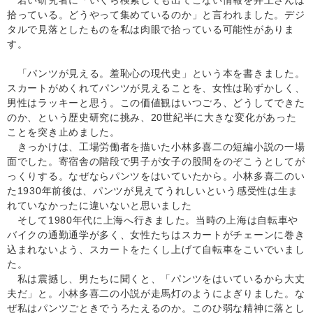
若い研究者に「いくら検索しても出てこない情報を井上さんは
拾っている。どうやって集めているのか」と言われました。デジ
タルで見落としたものを私は肉眼で拾っている可能性がありま
す。
「パンツが見える。羞恥心の現代史」という本を書きました。
スカートがめくれてパンツが見えることを、女性は恥ずかしく、
男性はラッキーと思う。この価値観はいつごろ、どうしてできた
のか、という歴史研究に挑み、20世紀半に大きな変化があった
ことを突き止めました。
きっかけは、工場労働者を描いた小林多喜二の短編小説の一場
面でした。寄宿舎の階段で男子が女子の股間をのぞこうとしてが
っくりする。なぜならパンツをはいていたから。小林多喜二のい
た1930年前後は、パンツが見えてうれしいという感受性は生ま
れていなかったに違いないと思いました
そして1980年代に上海へ行きました。当時の上海は自転車や
バイクの通勤通学が多く、女性たちはスカートがチェーンに巻き
込まれないよう、スカートをたくし上げて自転車をこいでいまし
た。
私は震撼し、男たちに聞くと、「パンツをはいているから大丈
夫だ」と。小林多喜二の小説が走馬灯のようによぎりました。な
ぜ私はパンツごときでうろたえるのか。このひ弱な精神に落とし