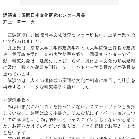
講演者：国際日本文化研究センター所長
井上 章一 氏
基調講演は、国際日本文化研究センター所長の井上章一氏を招
いて行われました。
井上氏は、京都大学工学部建築学科と同大学院修士課程で建築
史・意匠論を学び、京都大学助手を経て、同研究センターで活
動。研究対象は、建築史にとどまらず、風俗史や文化の形成過程
に及び、数々の著書を刊行して、サントリー学芸賞などの受賞を
重ねています。
講演では、人々の価値観の変遷や文化の相違に着目して社会を
再考するユニークな研究姿勢を語りました。
＜講演要旨＞
私はいまだにパソコンを持っていない。スマートフォンも所持
していない。原稿は全て手書き。そんな私にイノベーションにつ
いての講演というのは的外れなキャスティングじゃないかと思う
が、お声をかけていただいた限りは、できる範囲でお答えしよう
と思います。