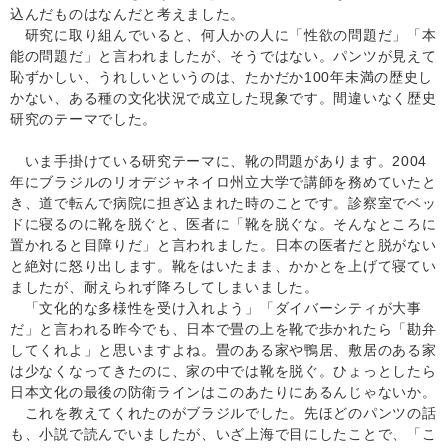
込んだものはなんだと考えました。
研究に取り組んでいると、何人かの人に「性欲の問題だ」「本
能の問題だ」と言われましたが、そうではない。パンツが見えて
恥ずかしい、うれしいというのは、たかだか100年未満の歴史し
かない、ある種の文化状況で成立した現象です。間違いなく歴史
研究のテーマでした。
いま手掛けている研究テーマに、靴の問題があります。2004
年にブラジルのリオデジャネイロ州立大学で講師を務めていたと
き、道で転んで病院に担ぎ込まれた時のことです。診察室でベッ
ドに寝るのに靴を脱ぐと、医者に「靴を脱ぐな。そんなところに
置かれると目障りだ」と言われました。日本の医者だと脱がない
と絶対に怒り出します。靴をはいたまま、かかとを上げて寝てい
ましたが、耐えられず降ろしてしまいました。
「文化的な多様性を受け入れよう」「ダイバーシティが大事
だ」と言われる昨今でも、日本で畳の上を靴で歩かれたら「勘弁
してくれよ」と思いますよね。畳のある家や鴨居、敷居のある家
は少なくなってきたのに、家の中では靴を脱ぐ。ひょっとしたら
日本文化の最後の防衛ラインはこのあたりにあるんじゃないか。
これを教えてくれたのがブラジルでした。先ほどのパンツの話
も、小説で読んでいましたが、いざ上海で目にしたことで、「こ