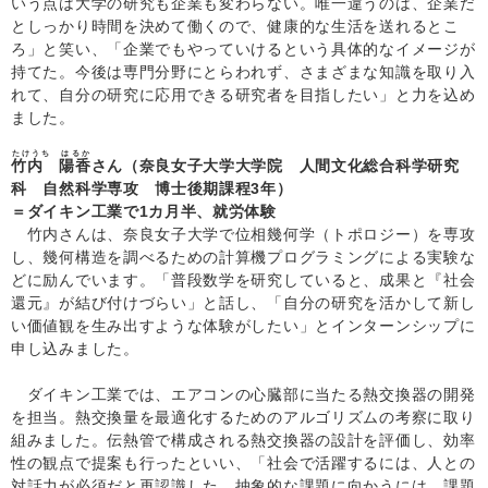
いう点は大学の研究も企業も変わらない。唯一違うのは、企業だ
としっかり時間を決めて働くので、健康的な生活を送れるとこ
ろ」と笑い、「企業でもやっていけるという具体的なイメージが
持てた。今後は専門分野にとらわれず、さまざまな知識を取り入
れて、自分の研究に応用できる研究者を目指したい」と力を込め
ました。
たけうち はるか
竹内 陽香
さん（奈良女子大学大学院 人間文化総合科学研究
科 自然科学専攻 博士後期課程3年）
＝ダイキン工業で1カ月半、就労体験
竹内さんは、奈良女子大学で位相幾何学（トポロジー）を専攻
し、幾何構造を調べるための計算機プログラミングによる実験な
どに励んでいます。「普段数学を研究していると、成果と『社会
還元』が結び付けづらい」と話し、「自分の研究を活かして新し
い価値観を生み出すような体験がしたい」とインターンシップに
申し込みました。
ダイキン工業では、エアコンの心臓部に当たる熱交換器の開発
を担当。熱交換量を最適化するためのアルゴリズムの考察に取り
組みました。伝熱管で構成される熱交換器の設計を評価し、効率
性の観点で提案も行ったといい、「社会で活躍するには、人との
対話力が必須だと再認識した。抽象的な課題に向かうには、課題