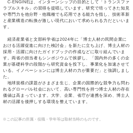
C-ENGINEは、インターンシップの目的として「トランスファ
ラブルスキル」の習得を提唱しています。研究で培ってきた知見
や専門力を他分野・他職種でも応用できる能力を指し、技術革新
と産業構造の転換が激しい現代において求められる力だといいま
す。
経済産業省と文部科学省は2024年に「博士人材の民間企業に
おける活躍促進に向けた検討会」を新たに立ち上げ、博士人材の
採用・活躍に向けたガイドブックの作成などに取り組んでいま
す。両省の担当者もシンポジウムで挨拶し、「国内外の多くの企
業が基礎科学の段階から研究資金を投下し、事業化を加速させて
いる。イノベーションには博士人材の力が重要だ」と強調しまし
た。
地球規模の課題がさまざま生じ、企業の国際的な競争力も問わ
れるグローバル社会において、高い専門性を持つ博士人材の存在
価値は高まっています。大学、企業、省庁が連携を深め、博士人
材の活躍を後押しする環境を整えています。
※この記事の所属・役職・学年等は取材当時のものです。