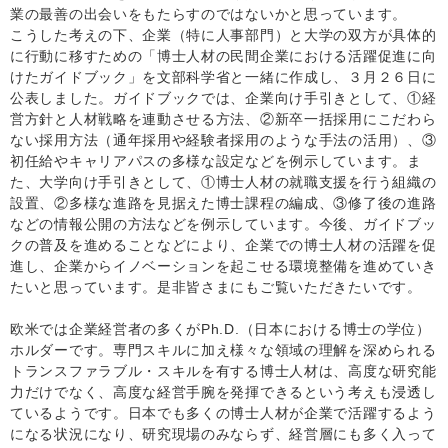
業の最善の出会いをもたらすのではないかと思っています。
こうした考えの下、企業（特に人事部門）と大学の双方が具体的
に行動に移すための「博士人材の民間企業における活躍促進に向
けたガイドブック」を文部科学省と一緒に作成し、３月２６日に
公表しました。ガイドブックでは、企業向け手引きとして、①経
営方針と人材戦略を連動させる方法、②新卒一括採用にこだわら
ない採用方法（通年採用や経験者採用のような手法の活用）、③
初任給やキャリアパスの多様な設定などを例示しています。ま
た、大学向け手引きとして、①博士人材の就職支援を行う組織の
設置、②多様な進路を見据えた博士課程の編成、③修了後の進路
などの情報公開の方法などを例示しています。今後、ガイドブッ
クの普及を進めることなどにより、企業での博士人材の活躍を促
進し、企業からイノベーションを起こせる環境整備を進めていき
たいと思っています。是非皆さまにもご覧いただきたいです。
欧米では企業経営者の多くがPh.D.（日本における博士の学位）
ホルダーです。専門スキルに加え様々な領域の理解を深められる
トランスファラブル・スキルを有する博士人材は、高度な研究能
力だけでなく、高度な経営手腕を発揮できるという考えも浸透し
ているようです。日本でも多くの博士人材が企業で活躍するよう
になる状況になり、研究現場のみならず、経営層にも多く入って