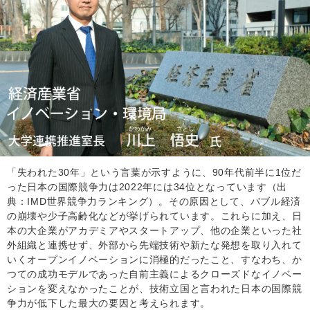
「失われた30年」という言葉が示すように、90年代前半に1位だ
った日本の国際競争力は2022年には34位となっています（出
典：IMD世界競争力ランキング）。その原因として、バブル経済
の崩壊や少子高齢化などが挙げられています。これらに加え、日
本の大企業がアカデミアやスタートアップ、他の企業といった社
外組織と連携せず、外部から先端技術や新たな発想を取り入れて
いくオープンイノベーションに消極的だったこと、すなわち、か
つての成功モデルであった自前主義によるクローズドなイノベー
ションを変えなかったことが、技術立国と言われた日本の国際競
争力が低下した最大の要因と考えられます。