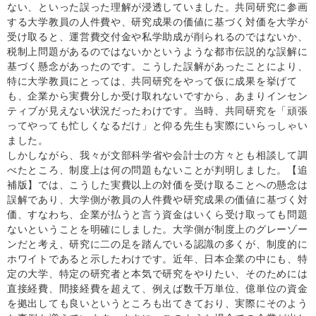
ない、といった誤った理解が浸透していました。共同研究に参画
する大学教員の人件費や、研究成果の価値に基づく対価を大学が
受け取ると、運営費交付金や私学助成が削られるのではないか、
税制上問題があるのではないかというような都市伝説的な誤解に
基づく懸念があったのです。こうした誤解があったことにより、
特に大学教員にとっては、共同研究をやって仮に成果を挙げて
も、企業から実費分しか受け取れないですから、あまりインセン
ティブが見えない状況だったわけです。当時、共同研究を「頑張
ってやっても忙しくなるだけ」と仰る先生も実際にいらっしゃい
ました。
しかしながら、我々が文部科学省や会計士の方々とも相談して調
べたところ、制度上は何の問題もないことが判明しました。【追
補版】では、こうした実費以上の対価を受け取ることへの懸念は
誤解であり、大学側が教員の人件費や研究成果の価値に基づく対
価、すなわち、企業が払うと言う資金はいくら受け取っても問題
ないということを明確にしました。大学側が制度上のグレーゾー
ンだと考え、研究に二の足を踏んでいる認識の多くが、制度的に
ホワイトであると示したわけです。近年、日本企業の中にも、特
定の大学、特定の研究者と本気で研究をやりたい、そのためには
直接経費、間接経費を超えて、例えば数千万単位、億単位の資金
を拠出しても良いというところも出てきており、実際にそのよう