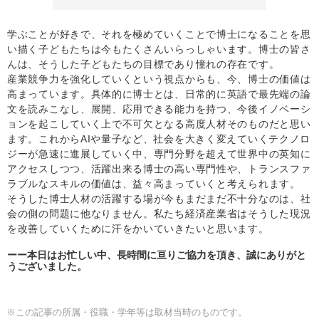
学ぶことが好きで、それを極めていくことで博士になることを思
い描く子どもたちは今もたくさんいらっしゃいます。博士の皆さ
んは、そうした子どもたちの目標であり憧れの存在です。
産業競争力を強化していくという視点からも、今、博士の価値は
高まっています。具体的に博士とは、日常的に英語で最先端の論
文を読みこなし、展開、応用できる能力を持つ、今後イノベーシ
ョンを起こしていく上で不可欠となる高度人材そのものだと思い
ます。これからAIや量子など、社会を大きく変えていくテクノロ
ジーが急速に進展していく中、専門分野を超えて世界中の英知に
アクセスしつつ、活躍出来る博士の高い専門性や、トランスファ
ラブルなスキルの価値は、益々高まっていくと考えられます。
そうした博士人材の活躍する場が今もまだまだ不十分なのは、社
会の側の問題に他なりません。私たち経済産業省はそうした現況
を改善していくために汗をかいていきたいと思います。
本日はお忙しい中、長時間に亘りご協力を頂き、誠にありがと
うございました。
※この記事の所属・役職・学年等は取材当時のものです。