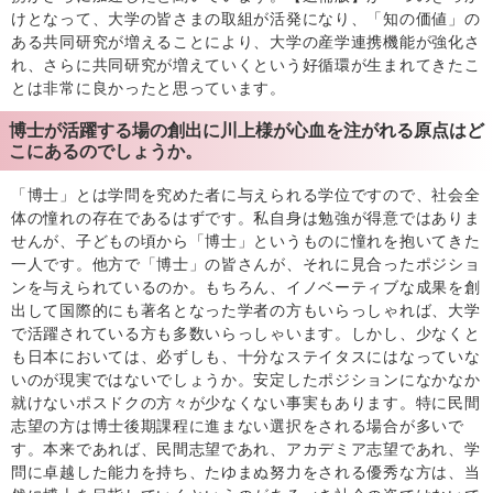
けとなって、大学の皆さまの取組が活発になり、「知の価値」の
ある共同研究が増えることにより、大学の産学連携機能が強化さ
れ、さらに共同研究が増えていくという好循環が生まれてきたこ
とは非常に良かったと思っています。
博士が活躍する場の創出に川上様が心血を注がれる原点はど
こにあるのでしょうか。
「博士」とは学問を究めた者に与えられる学位ですので、社会全
体の憧れの存在であるはずです。私自身は勉強が得意ではありま
せんが、子どもの頃から「博士」というものに憧れを抱いてきた
一人です。他方で「博士」の皆さんが、それに見合ったポジショ
ンを与えられているのか。もちろん、イノベーティブな成果を創
出して国際的にも著名となった学者の方もいらっしゃれば、大学
で活躍されている方も多数いらっしゃいます。しかし、少なくと
も日本においては、必ずしも、十分なステイタスにはなっていな
いのが現実ではないでしょうか。安定したポジションになかなか
就けないポスドクの方々が少なくない事実もあります。特に民間
志望の方は博士後期課程に進まない選択をされる場合が多いで
す。本来であれば、民間志望であれ、アカデミア志望であれ、学
問に卓越した能力を持ち、たゆまぬ努力をされる優秀な方は、当