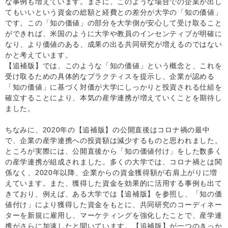
な事例も増えています。まさに、このような場合での企業が出し
てもいいという資金の総額と経費との差分が大学の「知の価値」
です。この「知の価値」の部分を大学側が安心して受け取ること
ができれば、米国のように大学や教員のインセンティブが明確に
なり、より価値のある、成果の出る共同研究が増えるのではない
かと考えています。
【追補版】では、このような「知の価値」という概念と、これを
受け取るための具体的なプラクティスを提示し、企業が認める
「知の価値」に基づく対価が大学にしっかりと投資される仕組を
確立することにより、本気の産学連携が増えていくことを期待し
ました。
ちなみに、2020年の【追補版】の公開直後はコロナ禍の最中
で、企業の産学連携への投資額は減少するものと思われました。
ところが実際には、公開直後から「知の価値付け」をした数多く
の産学連携が組成されました。多くの大学では、コロナ禍とは関
係なく、2020年以降、企業からの資金獲得額が右肩上がりに増
えています。また、獲得した資金を効果的に活用する事例も出て
きており、例えば、ある大学では【追補版】を参照し、「知の価
値付け」により獲得した資金をもとに、共同研究のコーディネー
ターを新規に雇用し、マーケティングを強化したことで、産学連
携がさらに加速したと聞いています。【追補版】が一つのきっか