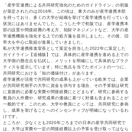
「産学官連携による共同研究強化のためのガイドライン」の初版
が策定されたのは2016年。この頃は、東大のみが産学連携本部
を持っており、多くの大学が組織を挙げて産学連携を行っている
状況にはありませんでした。こうした中で初版では、産学連携本
部の設置や間接経費の考え方、知財マネジメントなど、大学の産
学連携機能を強化する上での処方箋を提示しました。その後、旧
帝大を中心に取組が進展していきました。
私が大学連携推進室長として策定を担当した2022年に策定した
ガイドライン【追補版】では、具体的に産学連携を進める上での
大学側の懸念点を払拭し、メリットを明確にして具体的なプラク
ティスを提示しています。特に焦点を当てたポイントの一つに、
共同研究における「知の価値付け」があります。
産学連携が活発で共同研究の成果も上がっている欧米では、企業
が共同研究相手の大学に資金を供与する場合、その予算額は研究
に直接的に必要な実費や間接経費にとどまらず、研究に参画する
教員の人件費や、研究成果の価値に基づく対価も含まれることが
一般的です。このため、大学や教員にとっては、共同研究に参画
し、成果を挙げることへのインセンティブが明確になっているわ
けです。
ところが、少なくとも2020年ごろまでの日本の産学共同研究で
は、大学は実費や一定の間接経費以上の予算を受け取ってはなら