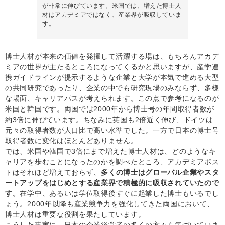
が非常に伸びています。米国では、増えた博士人
材はアカデミアではなく、産業界が吸収していま
す。
博士人材が本来の価値を発揮して活躍する場は、もちろんアカデ
ミアの世界が主たるところになってくるかと思いますが、産学連
携ガイドラインが提示するような企業と大学が本気で進める大型
の共同研究であったり、企業の中でも研究現場のみならず、多様
な場面、キャリアパスが考えられます。この点で参考になるのが
米国と韓国です。両国では2000年から博士号の年間取得者数が
約3倍に伸びています。ちなみに英国も2倍近く伸び、ドイツは
元々の取得者数が人口比で高い水準でした。一方で日本の博士号
取得者数に変化はほとんどありません。
では、米国や韓国で3倍にまで増えた博士人材は、どのようなキ
ャリアを歩むことになったのかを調べたところ、アカデミアポス
トはそれほど増えておらず、
多くの博士はグローバル企業やスタ
ートアップをはじめとする産業界で積極的に吸収されていたので
す。
在学中、あるいは学位取得後すぐに起業した博士もいるでし
ょう。2000年以降も産業競争力を強化してきた両国において、
博士人材は重要な役割を果たしています。
こうした事実に、日本の企業経営者の多くの方々も気づいていま