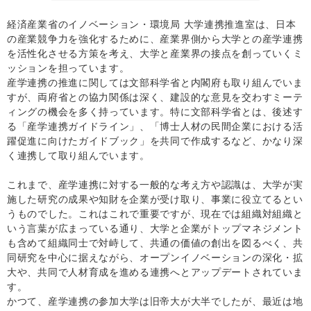
経済産業省のイノベーション・環境局 大学連携推進室は、日本
の産業競争力を強化するために、産業界側から大学との産学連携
を活性化させる方策を考え、大学と産業界の接点を創っていくミ
ッションを担っています。
産学連携の推進に関しては文部科学省と内閣府も取り組んでいま
すが、両府省との協力関係は深く、建設的な意見を交わすミーテ
ィングの機会を多く持っています。特に文部科学省とは、後述す
る「産学連携ガイドライン」、「博士人材の民間企業における活
躍促進に向けたガイドブック」を共同で作成するなど、かなり深
く連携して取り組んでいます。
これまで、産学連携に対する一般的な考え方や認識は、大学が実
施した研究の成果や知財を企業が受け取り、事業に役立てるとい
うものでした。これはこれで重要ですが、現在では組織対組織と
いう言葉が広まっている通り、大学と企業がトップマネジメント
も含めて組織同士で対峙して、共通の価値の創出を図るべく、共
同研究を中心に据えながら、オープンイノベーションの深化・拡
大や、共同で人材育成を進める連携へとアップデートされていま
す。
かつて、産学連携の参加大学は旧帝大が大半でしたが、最近は地