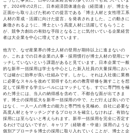
す。2024年の2月に、日本経済団体連合会（経団連）が、博士を
正面から取り上げた初めての提言である「博士人材と女性理工系
人材の育成・活躍に向けた提言」を発表されました。この動きに
象徴されるように、博士という高度人材に活躍してもらうこと
が、競争力創出の有効な手段となることに気付いている企業経営
者は大企業を中心に増えてきています。
他方で、なぜ産業界の博士人材の登用が期待以上に進まないの
か。これまでの日本企業の人事・採用慣行が博士人材の登用にマ
ッチしていないという課題があると見ています。日本企業で一般
的な新卒一括採用は学士を中心とした新入社員の大量採用におい
ては確かに効率が良い仕組みです。しかし、それは入社後に業務
に必要なスキルを改めて習得するための教育研修を施すことを想
定して採用する学士レベルにはマッチしても、すでに専門性を極
めた博士には、当人の納得感を含めて、不都合な面が出てきま
す。博士の採用拡大を新卒一括採用の中で、ただ行えば良いので
はなく、一人一人の博士の能力と専門性を見極め、自社に必要な
高度人材とをマッチングするプロセスを確立しなければ、有効な
採用には至らないと考えられます。新卒一括採用を完全に否定す
るわけではないですが、キャリア（経験者・中途）採用のような
個別アプローチを博士の採用に取り入れていくことが、博士と企