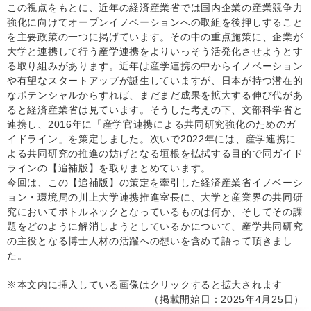
この視点をもとに、近年の経済産業省では国内企業の産業競争力
強化に向けてオープンイノベーションへの取組を後押しすること
を主要政策の一つに掲げています。その中の重点施策に、企業が
大学と連携して行う産学連携をよりいっそう活発化させようとす
る取り組みがあります。近年は産学連携の中からイノベーション
や有望なスタートアップが誕生していますが、日本が持つ潜在的
なポテンシャルからすれば、まだまだ成果を拡大する伸び代があ
ると経済産業省は見ています。そうした考えの下、文部科学省と
連携し、2016年に「産学官連携による共同研究強化のためのガ
イドライン」を策定しました。次いで2022年には、産学連携に
よる共同研究の推進の妨げとなる垣根を払拭する目的で同ガイド
ラインの【追補版】を取りまとめています。
今回は、この【追補版】の策定を牽引した経済産業省イノベーシ
ョン・環境局の川上大学連携推進室長に、大学と産業界の共同研
究においてボトルネックとなっているものは何か、そしてその課
題をどのように解消しようとしているかについて、産学共同研究
の主役となる博士人材の活躍への想いを含めて語って頂きまし
た。
※本文内に挿入している画像はクリックすると拡大されます
（掲載開始日：2025年4月25日）