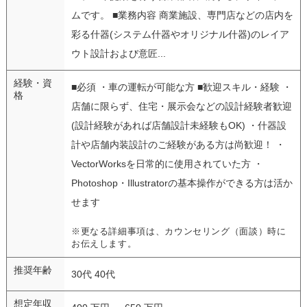
ムです。 ■業務内容 商業施設、専門店などの店内を
彩る什器(システム什器やオリジナル什器)のレイア
ウト設計および意匠...
経験・資
■必須 ・車の運転が可能な方 ■歓迎スキル・経験 ・
格
店舗に限らず、住宅・展示会などの設計経験者歓迎
(設計経験があれば店舗設計未経験もOK) ・什器設
計や店舗内装設計のご経験がある方は尚歓迎！ ・
VectorWorksを日常的に使用されていた方 ・
Photoshop・Illustratorの基本操作ができる方は活か
せます
※更なる詳細事項は、カウンセリング（面談）時に
お伝えします。
推奨年齢
30代 40代
想定年収