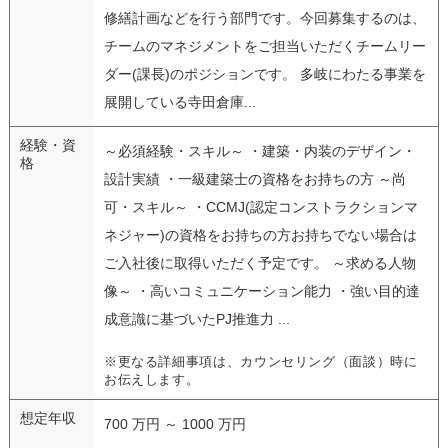
修繕計画などを行う部門です。今回募集するのは、
チームのマネジメントをご担当いただくチームリー
ダー(課長)のポジションです。 多岐にわたる事業を
展開している寺田倉庫...
経験・資
～必須経験・スキル～ ・建築・内装のデザイン・
格
設計実績 ・一級建築士の資格をお持ちの方 ～尚
可・スキル～ ・CCMJ(認定コンストラクションマ
ネジャー)の資格をお持ちの方お持ちでない場合は
ご入社後に取得いただく予定です。 ～求める人物
像～ ・高いコミュニケーション能力 ・強い目的達
成意識に基づいたPJ推進力 ...
※更なる詳細事項は、カウンセリング（面談）時に
お伝えします。
想定年収
700 万円 ～ 1000 万円