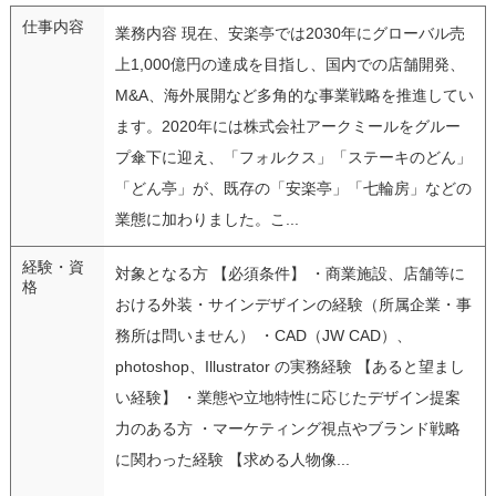
仕事内容
業務内容 現在、安楽亭では2030年にグローバル売
上1,000億円の達成を目指し、国内での店舗開発、
M&A、海外展開など多角的な事業戦略を推進してい
ます。2020年には株式会社アークミールをグルー
プ傘下に迎え、「フォルクス」「ステーキのどん」
「どん亭」が、既存の「安楽亭」「七輪房」などの
業態に加わりました。こ...
経験・資
対象となる方 【必須条件】 ・商業施設、店舗等に
格
おける外装・サインデザインの経験（所属企業・事
務所は問いません） ・CAD（JW CAD）、
photoshop、Illustrator の実務経験 【あると望まし
い経験】 ・業態や立地特性に応じたデザイン提案
力のある方 ・マーケティング視点やブランド戦略
に関わった経験 【求める人物像...