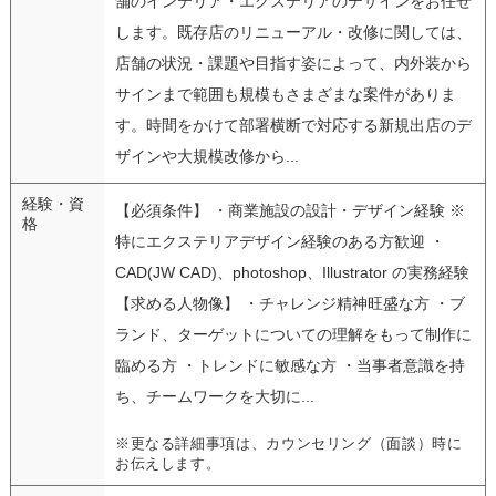
舗のインテリア・エクステリアのデザインをお任せ
します。既存店のリニューアル・改修に関しては、
店舗の状況・課題や目指す姿によって、内外装から
サインまで範囲も規模もさまざまな案件がありま
す。時間をかけて部署横断で対応する新規出店のデ
ザインや大規模改修から...
経験・資
【必須条件】 ・商業施設の設計・デザイン経験 ※
格
特にエクステリアデザイン経験のある方歓迎 ・
CAD(JW CAD)、photoshop、Illustrator の実務経験
【求める人物像】 ・チャレンジ精神旺盛な方 ・ブ
ランド、ターゲットについての理解をもって制作に
臨める方 ・トレンドに敏感な方 ・当事者意識を持
ち、チームワークを大切に...
※更なる詳細事項は、カウンセリング（面談）時に
お伝えします。