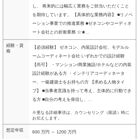
し、 将来的には幅広く業務をご担当いただくこと
を期待しています。 【具体的な業務内容】 ■リノベ
ーション事業での推進業務 ■ゼネコンやコーディネ
ート会社との折衝業務 ☆★...
経験・資
【必須経験】 ゼネコン、内装設計会社、モデルル
格
ームコーディネート会社 いずれかでの設計経験
【尚可】 ・マンション/商業施設/ホテルなどの内装
設計経験がある方 ・インテリアコーディネータ
ー、一級建築士をお持ちの方 【求める人物タイ
プ】 ■当事者意識を持って考え、主体的に行動でき
る方 ■自分の考えを発信し、...
※更なる詳細事項は、カウンセリング（面談）時に
お伝えします。
想定年収
600 万円 ～ 1200 万円