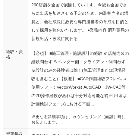
260店舗を全国で展開しています。今後も全国でさ
らに出店を加速させる予定のため、内装担当者の増
員と、会社成長に必要な専門担当者の育成を目的と
して採用を強化いたします。 ●業務内容 調剤薬局の
新規出店・改装に関わる...
経験・資
【必須】 ■施工管理・施設設計の経験 ※店舗内装の
格
経験問わず ※ベンダー側・クライアント側問わず
※設計のみの経験者は除く(施工管理または現場経
験を含むこと) 【歓迎】 ■CAD作図経験(2Dレベル/
使用ソフト：VectorWorks) AutoCAD・JW-CAD等
の2D操作経験があれば十分対応可能な範囲 用途は
計画検討フェーズにおける平面...
※更なる詳細事項は、カウンセリング（面談）時に
お伝えします。
想定年収