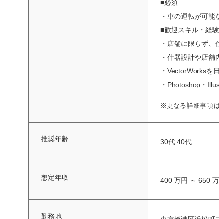
■必須
・車の運転が可能
■歓迎スキル・経験
・店舗に限らず、
・什器設計や店舗
・VectorWor
・Photoshop・I
※更なる詳細事項
推奨年齢
30代 40代
想定年収
400 万円 ～ 650 
勤務地