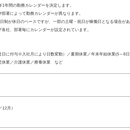
年1年間の勤務カレンダーを決定します。
び部署によって勤務カレンダーが異なります。
2日制が休日のベースですが、一部の土曜・祝日が稼働日となる場合が
プ各社、部署毎にカレンダーが設定されています。
社日に付与※入社月により日数変動）／夏期休業／年末年始休業(5～8
児休業／介護休業／療養休業 など
／12月）