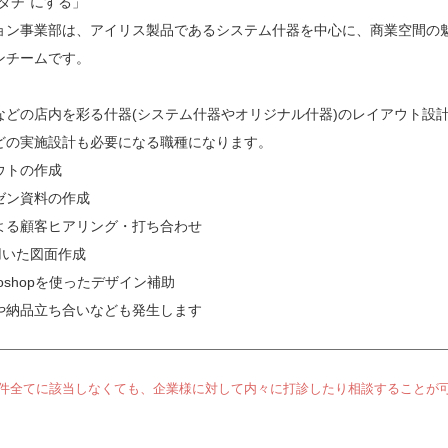
タチ”にする」
ョン事業部は、アイリス製品であるシステム什器を中心に、商業空間の
ンチームです。
などの店内を彩る什器(システム什器やオリジナル什器)のレイアウト設
どの実施設計も必要になる職種になります。
ウトの作成
ゼン資料の作成
よる顧客ヒアリング・打ち合わせ
sを用いた図面作成
Photoshopを使ったデザイン補助
や納品立ち合いなども発生します
件全てに該当しなくても、企業様に対して内々に打診したり相談することが