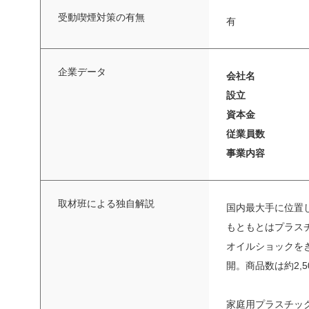
受動喫煙対策の有無
有
企業データ
会社名
設立
資本金
従業員数
事業内容
取材班による独自解説
国内最大手に位置
もともとはプラス
オイルショックを
開。商品数は約2,5
家庭用プラスチッ