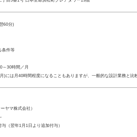
丁目3番1号 日本生命浜松町クレアタワー19階
憩60分)
る条件等
0～30時間／月
ヶ月)には月40時間程度になることもありますが、一般的な設計業務と
オーヤマ株式会社）
～
付与（翌年1月1日より追加付与）