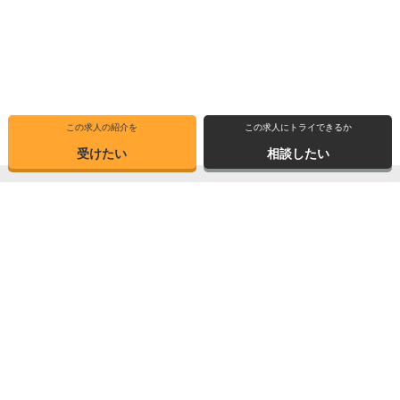
この求人の紹介を
この求人にトライできるか
受けたい
相談したい
トップ
選ばれる理由
転職体験記
求人ブックマーク
求人情報検索
転職支援サービス
博士の先達に聞く
サイトマップ
産業界で活躍する博士インタビュー
お問い合わせ
TOPICS
個人情報保護方針
データが語る博士・ポスドク
運営会社
3つの弱点を補う