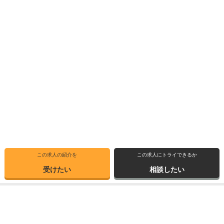
この求人の紹介を
この求人にトライできるか
受けたい
相談したい
トップ
選ばれる理由
転職体験記
求人ブックマーク