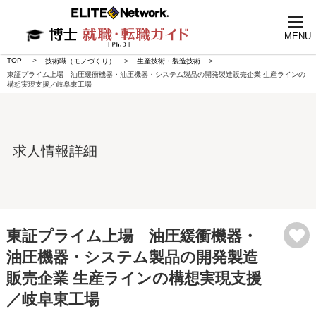
tog
nav
MENU
TOP
技術職（モノづくり）
生産技術・製造技術
東証プライム上場 油圧緩衝機器・油圧機器・システム製品の開発製造販売企業 生産ラインの
構想実現支援／岐阜東工場
求人情報詳細
東証プライム上場 油圧緩衝機器・
油圧機器・システム製品の開発製造
販売企業 生産ラインの構想実現支援
／岐阜東工場