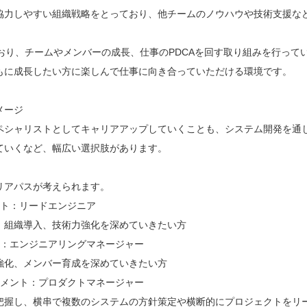
協力しやすい組織戦略をとっており、他チームのノウハウや技術支援な
おり、チームやメンバーの成長、仕事のPDCAを回す取り組みを行って
もに成長したい方に楽しんで仕事に向き合っていただける環境です。
メージ
ペシャリストとしてキャリアアップしていくことも、システム開発を通
ていくなど、幅広い選択肢があります。
リアパスが考えられます。
スト：リードエンジニア
、組織導入、技術力強化を深めていきたい方
ト：エンジニアリングマネージャー
強化、メンバー育成を深めていきたい方
ジメント：プロダクトマネージャー
把握し、横串で複数のシステムの方針策定や横断的にプロジェクトをリ