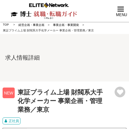
tog
nav
MENU
TOP
経営企画・事業企画
事業企画・事業開発
東証プライム上場 財閥系大手化学メーカー 事業企画・管理業務／東京
求人情報詳細
東証プライム上場 財閥系大手
NEW
化学メーカー 事業企画・管理
業務／東京
正社員