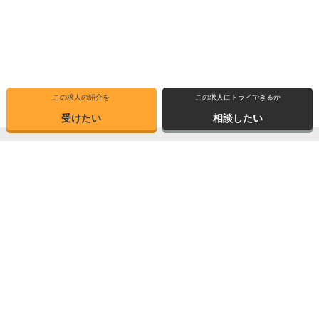
この求人の紹介を
この求人にトライできるか
受けたい
相談したい
トップ
選ばれる理由
転職体験記
求人ブックマーク
求人情報検索
転職支援サービス
博士の先達に聞く
サイトマップ
産業界で活躍する博士インタビュー
お問い合わせ
TOPICS
個人情報保護方針
データが語る博士・ポスドク
運営会社
3つの弱点を補う