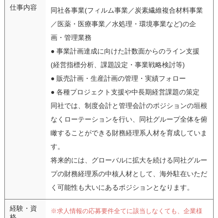
仕事内容
同社各事業(フィルム事業／炭素繊維複合材料事業
／医薬・医療事業／水処理・環境事業など)の企
画・管理業務
● 事業計画達成に向けた計数面からのライン支援
(経営指標分析、課題設定・事業戦略検討等)
● 販売計画・生産計画の管理・実績フォロー
● 各種プロジェクト支援や中長期経営課題の策定
同社では、制度会計と管理会計のポジションの垣根
なくローテーションを行い、同社グループ全体を俯
瞰することができる財務経理系人材を育成していま
す。
将来的には、グローバルに拡大を続ける同社グルー
プの財務経理系の中核人材として、海外駐在いただ
く可能性も大いにあるポジションとなります。
経験・資
※求人情報の応募要件全てに該当しなくても、企業様
格