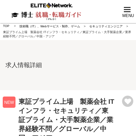
tog
nav
MENU
TOP
技術職（IT）、Webサービス・制作、ゲーム
セキュリティエンジニア
東証プライム上場 製薬会社 ITインフラ・セキュリティ／東証プライム・大手製薬企業／業界
経験不問／グローバル／中国・アジア
求人情報詳細
東証プライム上場 製薬会社 IT
NEW
インフラ・セキュリティ／東
証プライム・大手製薬企業／業
界経験不問／グローバル／中