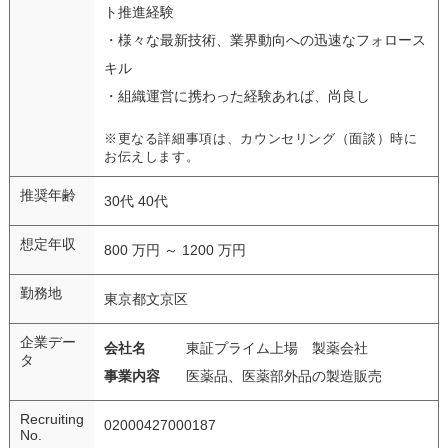
ト推進経験
・様々な最新技術、業界動向への迅速なフォロース
キル
・組織運営に携わった経験あれば、尚良し
※更なる詳細事項は、カウンセリング（面談）時に
お伝えします。
推奨年齢
30代 40代
想定年収
800 万円 ～ 1200 万円
勤務地
東京都文京区
企業デー
会社名
東証プライム上場 製薬会社
タ
事業内容
医薬品、医薬部外品の製造販売
Recruiting
02000427000187
No.