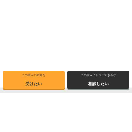
この求人の紹介を
この求人にトライできるか
受けたい
相談したい
トップ
選ばれる理由
転職体験記
求人ブックマーク
求人情報検索
転職支援サービス
博士の先達に聞く
サイトマップ
産業界で活躍する博士インタビュー
お問い合わせ