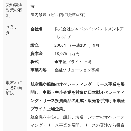
受動喫煙
有
対策の有
屋内禁煙（ビル内に喫煙室有）
無
企業デー
会社名
株式会社ジャパンインベストメントア
タ
ドバイザー
設立
2006年（平成18年）9月
資本金
18,075百万円
株式
◆東証プライム上場
事業内容
金融ソリューション事業
取材班に
航空機や船舶のオペレーティング・リース事業を展
よる独自
開し、中堅・中小企業を対象に日本型オペレーティ
解説
ング・リース投資商品の組成・販売を手掛ける東証
プライム上場企業。
航空機を中心に、船舶、海運コンテナのオペレーテ
ィング・リース事業を展開。リースの受注から投資