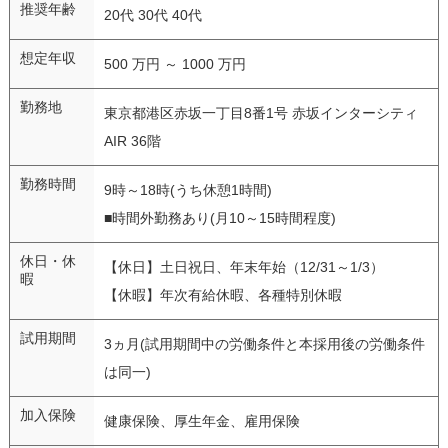
推奨年齢
20代 30代 40代
想定年収
500 万円 ～ 1000 万円
勤務地
東京都港区赤坂一丁目8番1号 赤坂インターシティ
AIR 36階
勤務時間
9時～18時(うち休憩1時間)
■時間外勤務あり(月10～15時間程度)
休日・休
【休日】土日祝日、年末年始（12/31～1/3）
暇
【休暇】年次有給休暇、各種特別休暇
試用期間
3ヵ月(試用期間中の労働条件と本採用後の労働条件
は同一)
加入保険
健康保険、厚生年金、雇用保険