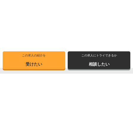
この求人の紹介を
この求人にトライできるか
受けたい
相談したい
トップ
選ばれる理由
転職体験記
求人ブックマーク
求人情報検索
転職支援サービス
博士の先達に聞く
サイトマップ
産業界で活躍する博士インタビュー
お問い合わせ
TOPICS
個人情報保護方針
データが語る博士・ポスドク
運営会社