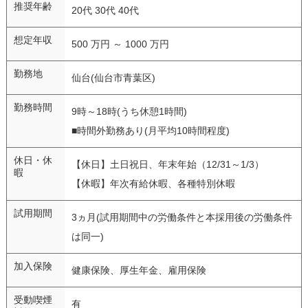
推奨年齢
20代 30代 40代
想定年収
500 万円 ～ 1000 万円
勤務地
仙台(仙台市青葉区)
勤務時間
9時～18時(うち休憩1時間)
■時間外勤務あり(月平均10時間程度)
休日・休
【休日】土日祝日、年末年始（12/31～1/3）
暇
【休暇】年次有給休暇、各種特別休暇
試用期間
3ヵ月(試用期間中の労働条件と本採用後の労働条件
は同一)
加入保険
健康保険、厚生年金、雇用保険
受動喫煙
有