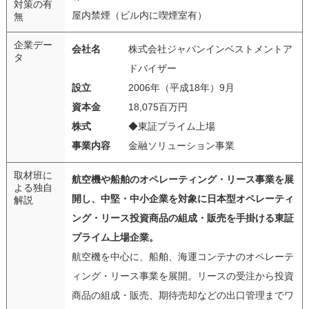
対策の有
屋内禁煙（ビル内に喫煙室有）
無
企業デー
会社名
株式会社ジャパンインベストメントア
タ
ドバイザー
設立
2006年（平成18年）9月
資本金
18,075百万円
株式
◆東証プライム上場
事業内容
金融ソリューション事業
取材班に
航空機や船舶のオペレーティング・リース事業を展
よる独自
開し、中堅・中小企業を対象に日本型オペレーティ
解説
ング・リース投資商品の組成・販売を手掛ける東証
プライム上場企業。
航空機を中心に、船舶、海運コンテナのオペレーテ
ィング・リース事業を展開。リースの受注から投資
商品の組成・販売、期待売却などの出口管理までワ