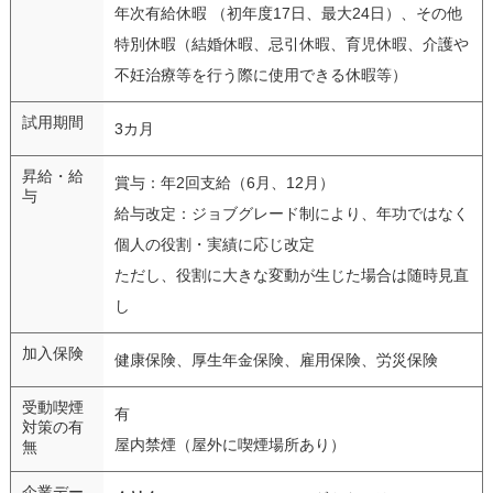
年次有給休暇 （初年度17日、最大24日）、その他
特別休暇（結婚休暇、忌引休暇、育児休暇、介護や
不妊治療等を行う際に使用できる休暇等）
試用期間
3カ月
昇給・給
賞与：年2回支給（6月、12月）
与
給与改定：ジョブグレード制により、年功ではなく
個人の役割・実績に応じ改定
ただし、役割に大きな変動が生じた場合は随時見直
し
加入保険
健康保険、厚生年金保険、雇用保険、労災保険
受動喫煙
有
対策の有
屋内禁煙（屋外に喫煙場所あり）
無
企業デー