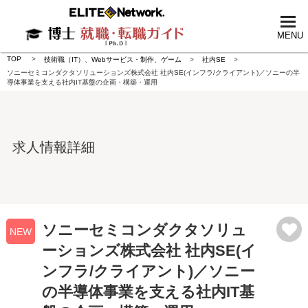
tog
nav
MENU
TOP
技術職（IT）、Webサービス・制作、ゲーム
社内SE
ソニーセミコンダクタソリューションズ株式会社 社内SE(インフラ/クライアント)／ソニーの半
導体事業を支える社内IT基盤の企画・構築・運用
求人情報詳細
ソニーセミコンダクタソリュ
NEW
ーションズ株式会社 社内SE(イ
ンフラ/クライアント)／ソニー
の半導体事業を支える社内IT基