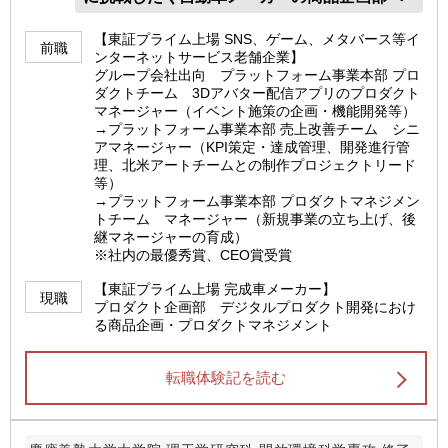
【東証プライム上場 SNS、ゲーム、メタバース等イ
前職
ンターネットサービス老舗企業】
グループ会社出向 プラットフォーム事業本部 プロ
ダクトチーム 3Dアバター配信アプリのプロダクト
マネージャー（イベント施策の企画・機能開発等）
→プラットフォーム事業本部 売上改善チーム シニ
アマネージャー（KPI策定・達成管理、開発進行管
理、北米アートチームとの制作プロジェクトリード
等）
→プラットフォーム事業本部 プロダクトマネジメン
トチーム マネージャー（新規事業の立ち上げ、後
継マネージャーの育成）
※社内の最優秀賞、CEO賞受賞
【東証プライム上場 完成車メーカー】
現職
プロダクト企画部 デジタルプロダクト開発におけ
る商品企画・プロダクトマネジメント
転職体験記を読む