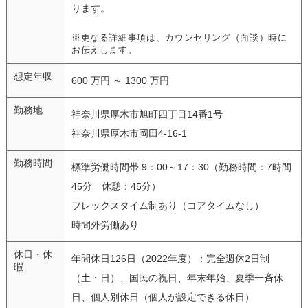
ります。
※更なる詳細事項は、カウンセリング（面談）時に
お伝えします。
想定年収
600 万円 ～ 1300 万円
勤務地
神奈川県厚木市旭町四丁目14番1号
神奈川県厚木市岡田4-16-1
勤務時間
標準労働時間帯 9：00～17：30（勤務時間：7時間
45分 休憩：45分）
フレックスタイム制あり（コアタイムなし）
時間外労働あり
休日・休
年間休日126日（2022年度）：完全週休2日制
暇
（土・日）、国民の祝日、年末年始、夏季一斉休
日、個人別休日（個人が設定できる休日）