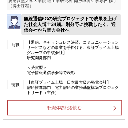
慶應義塾大学大学院 理工学研究科 開放環境科学専攻 修了
（博士課程）
無線通信6Gの研究プロジェクトで成果を上げ
た社会人博士34歳。別分野に挑戦したく、通
信会社から電力会社へ
【通信、キャッシュレス決済、コミュニケーション
前職
サービスなどの事業を手掛ける、東証プライム上場
グループの中核会社】
研究開発部門
＜受賞歴＞
電子情報通信学会等で表彰
【東証プライム上場 日本最大級の発電会社】
現職
需給推進部門 電力需給の業務基盤構築プロジェク
トリード（主任）
転職体験記を読む