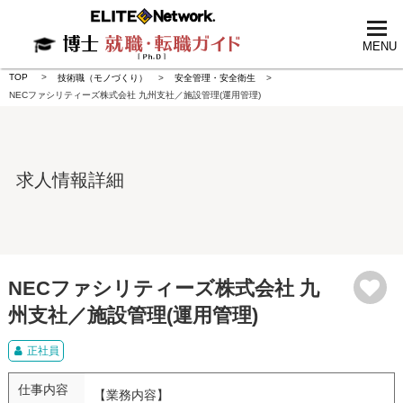
tog
nav
MENU
TOP
技術職（モノづくり）
安全管理・安全衛生
NECファシリティーズ株式会社 九州支社／施設管理(運用管理)
求人情報詳細
NECファシリティーズ株式会社 九
州支社／施設管理(運用管理)
正社員
仕事内容
【業務内容】