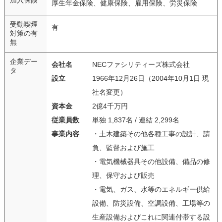
厚生年金保険、健康保険、雇用保険、労災保険
受動喫煙
有
対策の有
無
企業デー
会社名
NECファシリティーズ株式会社
タ
設立
1966年12月26日（2004年10月1日 現
社名変更）
資本金
2億4千万円
従業員数
単独 1,837名 / 連結 2,299名
事業内容
・土木建築その他各種工事の設計、請
負、監督および施工
・電気機械器具その他設備、備品の修
理、保守および販売
・電気、ガス、水等のエネルギー供給
設備、防災設備、空調設備、工場等の
生産設備およびこれに関連付帯する設