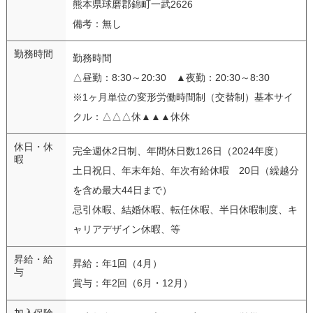
熊本県球磨郡錦町一武2626
備考：無し
勤務時間
勤務時間
△昼勤：8:30～20:30 ▲夜勤：20:30～8:30
※1ヶ月単位の変形労働時間制（交替制）基本サイ
クル：△△△休▲▲▲休休
休日・休
完全週休2日制、年間休日数126日（2024年度）
暇
土日祝日、年末年始、年次有給休暇 20日（繰越分
を含め最大44日まで）
忌引休暇、結婚休暇、転任休暇、半日休暇制度、キ
ャリアデザイン休暇、等
昇給・給
昇給：年1回（4月）
与
賞与：年2回（6月・12月）
加入保険