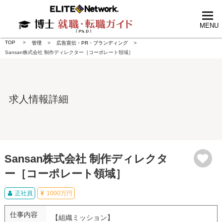
tog
nav
MENU
TOP
管理
広告宣伝・PR・ブランディング
Sansan株式会社 制作ディレクター［コーポレート領域］
求人情報詳細
Sansan株式会社 制作ディレクタ
ー［コーポレート領域］
正社員
1000万円
仕事内容
【組織ミッション】