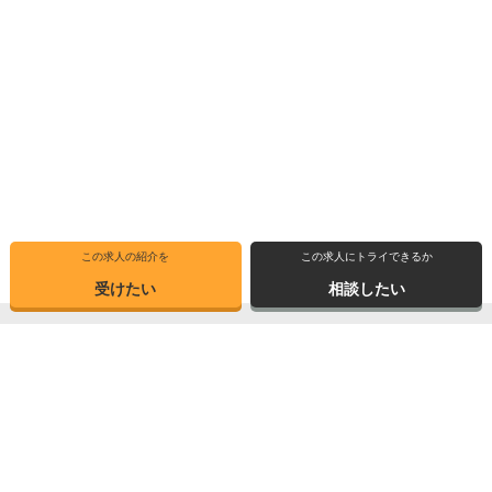
この求人の紹介を
この求人にトライできるか
受けたい
相談したい
トップ
選ばれる理由
転職体験記
求人ブックマーク
求人情報検索
転職支援サービス
博士の先達に聞く
サイトマップ
産業界で活躍する博士インタビュー
お問い合わせ