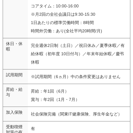
コアタイム：10:00-16:00
※月2回の全社会議日は9:30-15:30
1日あたりの標準労働時間：8時間
時間外労働：あり(全社平均20時間/月)
休日・休
完全週休2日制（土日）／祝日休み／夏季休暇／有
暇
給休暇（初年度 10日付与）／年末年始休暇／慶弔
休暇
試用期間
※試用期間（6ヵ月）中の条件変更はありません
昇給・給
昇給：年1回（6月）
与
賞与：年2回（1月・7月）
加入保険
社会保険完備（関東IT健康保険、厚生年金など）
受動喫煙
有
対策の有