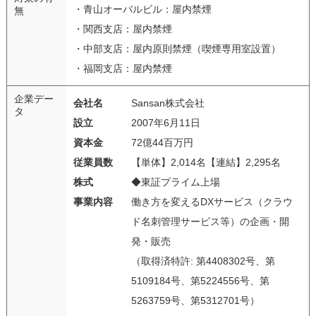
・青山オーバルビル：屋内禁煙
無
・関西支店：屋内禁煙
・中部支店：屋内原則禁煙（喫煙専用室設置）
・福岡支店：屋内禁煙
企業デー
会社名
Sansan株式会社
タ
設立
2007年6月11日
資本金
72億44百万円
従業員数
【単体】2,014名【連結】2,295名
株式
◆東証プライム上場
事業内容
働き方を変えるDXサービス（クラウ
ド名刺管理サービス等）の企画・開
発・販売
（取得済特許: 第4408302号、第
5109184号、第5224556号、第
5263759号、第5312701号）