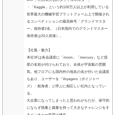
・「Kaggle」という約100万人以上が利用している
世界最大の機械学習プラットフォーム上で開催され
るコンペティションの最高称号「グランドマスタ
ー」保持者2名。（日本国内でのグランドマスター
保持者は20人前後）。
【社風・魅力】
本社3Fは各会議室に「moon」「mercury」など惑
星の名前が付けられており、全体が宇宙船の雰囲
気。他フロアにも国内外の地名の名が付いた会議室
もあり、ユーザーを「Voyagers（ボイジャー
ズ）：航海者」と呼ぶに相応しい社内となってい
る。
大企業になってしまったと思われがちだが、保守的
にならず熱量と裁量を持って大きなチャレンジをす
るベンチャー気質は健在。