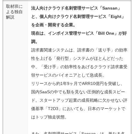
取材班に
法人向けクラウド名刺管理サービス「Sansan」
よる独自
と、個人向けクラウド名刺管理サービス「Eight」
解説
を企画・開発する企業。
現在は、インボイス管理サービス「Bill One」が好
調。
請求書関連システムは、請求書の「送り手」の効率
性を上げる「発行型」システムがほとんどだった
中、「受け手」の効率性をあげるクラウド請求書受
領サービスのパイオニアとして急成長。
リリースから約1年9ヶ月でARR10億円を突破し、
国内SaaSの中でも類を見ない圧倒的な成長スピー
ド。スタートアップ起業の成長戦略に欠かせない評
価基準「T2D3」においても、日本のマーケットで
はトップ独走状態。
また、名刺管理サービス「Sansan」は、単なる名