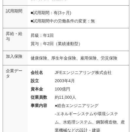
試用期間
■試用期間：有(3ヶ月)
■試用期間中の労働条件の変更：無
昇給・給
昇級：年1回
与
賞与：年2回（業績連動型）
加入保険
健康保険、厚生年金保険、雇用保険、労災保険
企業デー
会社名
JFEエンジニアリング株式会社
タ
設立
2003年4月
資本金
100億円
従業員数
約11,000人
事業内容
●総合エンジニアリング
-エネルギーシステムや環境システ
ム、水処理システム、鋼製構造物、産
業機械などの設計・建築