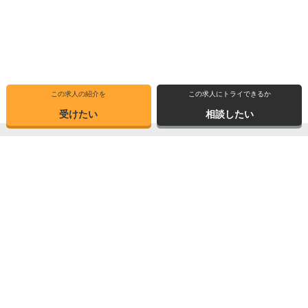
この求人の紹介を
この求人にトライできるか
受けたい
相談したい
トップ
選ばれる理由
転職体験記
求人ブックマーク
求人情報検索
転職支援サービス
博士の先達に聞く
サイトマップ
産業界で活躍する博士インタビュー
お問い合わせ
TOPICS
個人情報保護方針
データが語る博士・ポスドク
運営会社
3つの弱点を補う