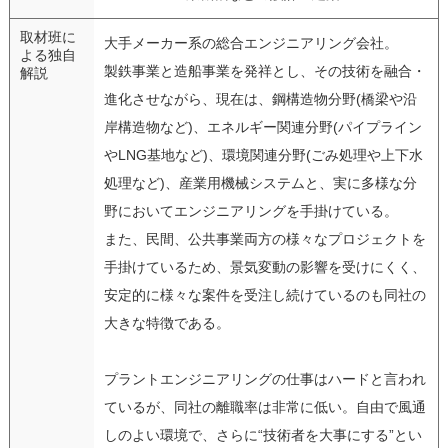
取材班に
大手メーカー系の総合エンジニアリング会社。
よる独自
製鉄事業と造船事業を発祥とし、その技術を融合・
解説
進化させながら、現在は、鋼構造物分野(橋梁や沿
岸構造物など)、エネルギー関連分野(パイプライン
やLNG基地など)、環境関連分野(ごみ処理や上下水
処理など)、産業用機械システムと、実に多様な分
野においてエンジニアリングを手掛けている。
また、民間、公共事業両方の様々なプロジェクトを
手掛けているため、景気変動の影響を受けにくく、
安定的に様々な案件を受注し続けているのも同社の
大きな特徴である。
プラントエンジニアリングの仕事はハードと言われ
ているが、同社の離職率は非常に低い。自由で風通
しのよい環境で、さらに“技術者を大事にする”とい