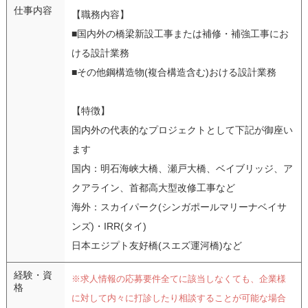
仕事内容
【職務内容】
■国内外の橋梁新設工事または補修・補強工事にお
ける設計業務
■その他鋼構造物(複合構造含む)おける設計業務
【特徴】
国内外の代表的なプロジェクトとして下記が御座い
ます
国内：明石海峡大橋、瀬戸大橋、ベイブリッジ、ア
クアライン、首都高大型改修工事など
海外：スカイパーク(シンガポールマリーナベイサ
ンズ)・IRR(タイ)
日本エジプト友好橋(スエズ運河橋)など
経験・資
※求人情報の応募要件全てに該当しなくても、企業様
格
に対して内々に打診したり相談することが可能な場合