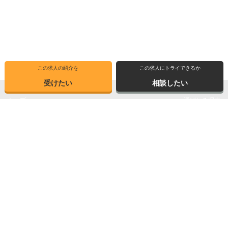
この求人の紹介を
この求人にトライできるか
受けたい
相談したい
トップ
選ばれる理由
転職体験記
求人ブックマーク
求人情報検索
転職支援サービス
博士の先達に聞く
サイトマップ
産業界で活躍する博士インタビュー
お問い合わせ
TOPICS
個人情報保護方針
データが語る博士・ポスドク
運営会社
3つの弱点を補う
Copyright © 2026 Elite Network Co,Ltd. All Right Reserved.