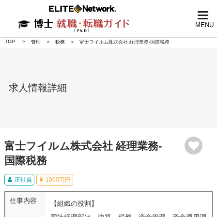
tog
nav
MENU
TOP
管理
税務
富士フイルム株式会社 経理業務-国際税務
求人情報詳細
富士フイルム株式会社 経理業務-
国際税務
正社員
1000万円
仕事内容
【組織の役割】
同社経理部は、決算、税務、資金管理、資金運用調