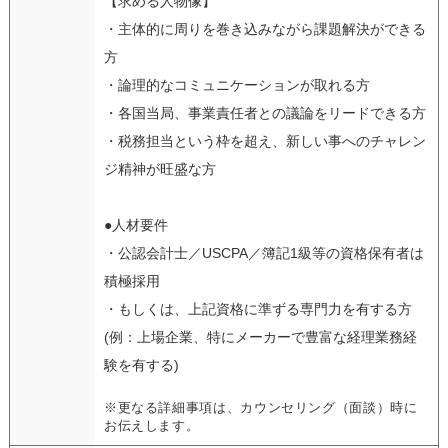
【求める人物像】
・主体的に周りを巻き込みながら課題解決ができる
方
・論理的なコミュニケーションが取れる方
・各国当局、事業責任者との議論をリードできる方
・税務担当という枠を超え、新しい事へのチャレン
ジ精神が旺盛な方
●人材要件
・公認会計士／USCPA／簿記1級等の資格保有者は
積極採用
・もしくは、上記資格に準ずる専門力を有する方
(例：上場企業、特にメーカーで豊富な経理業務経
験を有する)
※更なる詳細事項は、カウンセリング（面談）時に
お伝えします。