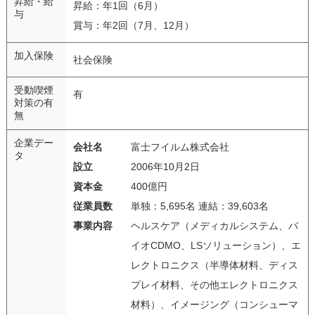
昇給・給
昇給：年1回（6月）
与
賞与：年2回（7月、12月）
加入保険
社会保険
受動喫煙
有
対策の有
無
企業デー
会社名
富士フイルム株式会社
タ
設立
2006年10月2日
資本金
400億円
従業員数
単独：5,695名 連結：39,603名
事業内容
ヘルスケア（メディカルシステム、バ
イオCDMO、LSソリューション）、エ
レクトロニクス（半導体材料、ディス
プレイ材料、その他エレクトロニクス
材料）、イメージング（コンシューマ